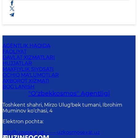
SONINI QISQARTIRISH TOʻGʻRISIDA
AGENTLIK HAQIDA
FAOLIYAT
DAVLAT XIZMATLARI
HUJJATLAR
MAXFIYLIK SIYOSATI
OCHIQ MA'LUMOTLAR
AXBOROT XIZMATI
BOG‘LANISH
"O‘zbekkosmos" Agentligi
Toshkent shahri, Mirzo Ulug'bek tumani, Ibrohim
Muminov ko‘chasi, 4
Elektron pochta
:
info@uzspace.uz-------uzkosmosexat.uz