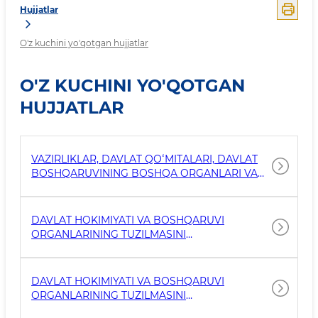
Hujjatlar
O'z kuchini yo'qotgan hujjatlar
O'Z KUCHINI YO'QOTGAN
HUJJATLAR
VAZIRLIKLAR, DAVLAT QOʻMITALARI, DAVLAT
BOSHQARUVINING BOSHQA ORGANLARI VA
XOʻJALIK BIRLASHMALARI RAHBARLARI
OʻRINBOSARLARINING FAOLIYATI
SAMARADORLIGINI BAHOLASH TIZIMINI JORIY
DAVLAT HOKIMIYATI VA BOSHQARUVI
ETISH TOʻGʻRISIDA
ORGANLARINING TUZILMASINI
MAQBULLASHTIRISH VA SHTAT BIRLIKLARI
SONINI QISQARTIRISH TOʻGʻRISIDA
DAVLAT HOKIMIYATI VA BOSHQARUVI
ORGANLARINING TUZILMASINI
MAQBULLASHTIRISH VA SHTAT BIRLIKLARI