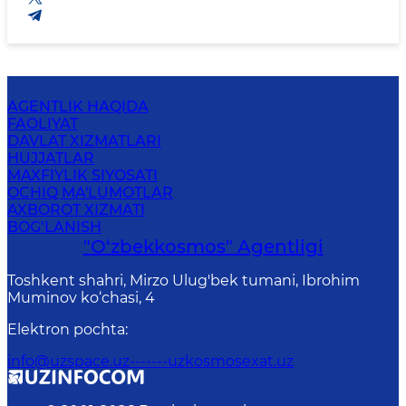
AGENTLIK HAQIDA
FAOLIYAT
DAVLAT XIZMATLARI
HUJJATLAR
MAXFIYLIK SIYOSATI
OCHIQ MA'LUMOTLAR
AXBOROT XIZMATI
BOG‘LANISH
"O‘zbekkosmos" Agentligi
Toshkent shahri, Mirzo Ulug'bek tumani, Ibrohim
Muminov ko‘chasi, 4
Elektron pochta
:
info@uzspace.uz-------uzkosmosexat.uz