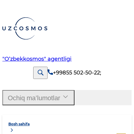
"O‘zbekkosmos" agentligi
+99855 502-50-22
;
Ochiq ma’lumotlar
Bosh sahifa