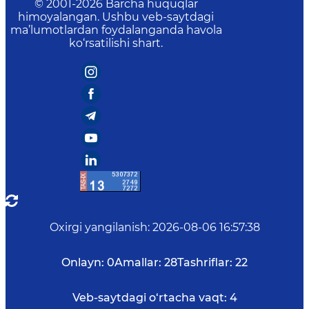
© 2001-
2026
Barcha huquqlar
himoyalangan. Ushbu veb-saytdagi
ma’lumotlardan foydalanganda havola
ko‘rsatilishi shart.
Oxirgi yangilanish
:
2026-08-06 16:57:38
Onlayn:
0
Amallar:
28
Tashriflar:
22
Veb-saytdagi o‘rtacha vaqt:
4