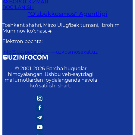
AXBOROT XIZMATI
BOG‘LANISH
"O‘zbekkosmos" Agentligi
Toshkent shahri, Mirzo Ulug'bek tumani, Ibrohim
Muminov ko‘chasi, 4
Elektron pochta
:
info@uzspace.uz-------uzkosmosexat.uz
© 2001-
2026
Barcha huquqlar
himoyalangan. Ushbu veb-saytdagi
ma’lumotlardan foydalanganda havola
ko‘rsatilishi shart.