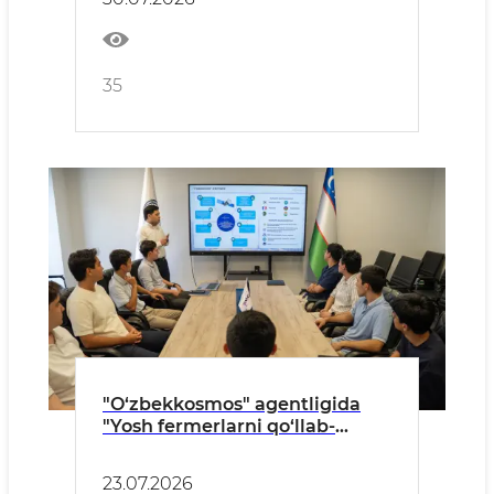
35
"O‘zbekkosmos" agentligida
"Yosh fermerlarni qo‘llab-
quvvatlash kuni" tadbiri tashkil
etildi
23.07.2026