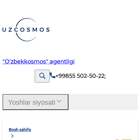
"O‘zbekkosmos" agentligi
+99855 502-50-22
;
Yoshlar siyosati
Bosh sahifa