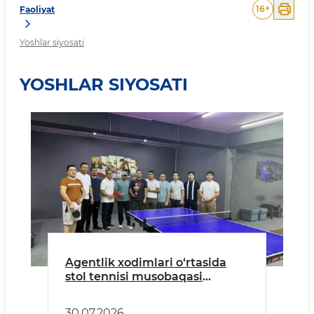
16
+
Faoliyat
Yoshlar siyosati
YOSHLAR SIYOSATI
Agentlik xodimlari o‘rtasida
stol tennisi musobaqasi
o‘tkazildi
30.07.2026