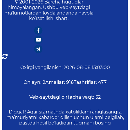
© 2001-
2026
Barcha huquqlar
himoyalangan. Ushbu veb-saytdagi
ma’lumotlardan foydalanganda havola
ko‘rsatilishi shart.
Oxirgi yangilanish
:
2026-08-08 13:03:00
Onlayn:
2
Amallar:
916
Tashriflar:
477
Veb-saytdagi o‘rtacha vaqt:
52
Diqqat! Agar siz matnda xatoliklarni aniqlasangiz,
ma’muriyatni xabardor qilish uchun ularni belgilab,
pastda hosil bo‘ladigan tugmani bosing