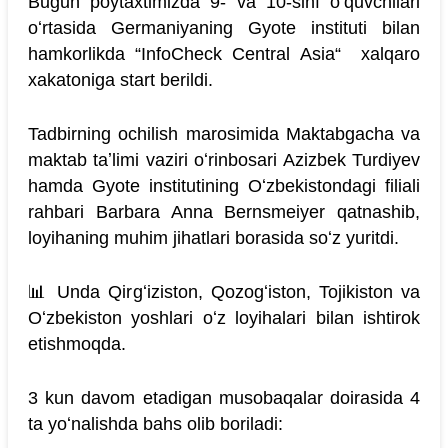
Bugun poytaxtimizda 9- va 10-sinf oʻquvchilari
oʻrtasida Germaniyaning Gyote instituti bilan
hamkorlikda “InfoCheck Central Asia“ xalqaro
xakatoniga start berildi.
Tadbirning ochilish marosimida Maktabgacha va
maktab taʼlimi vaziri oʻrinbosari Azizbek Turdiyev
hamda Gyote institutining Oʻzbekistondagi filiali
rahbari Barbara Anna Bernsmeiyer qatnashib,
loyihaning muhim jihatlari borasida soʻz yuritdi.
📊 Unda Qirgʻiziston, Qozogʻiston, Tojikiston va
Oʻzbekiston yoshlari oʻz loyihalari bilan ishtirok
etishmoqda.
3 kun davom etadigan musobaqalar doirasida 4
ta yoʻnalishda bahs olib boriladi: