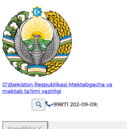
O‘zbekiston Respublikasi Maktabgacha va
maktab taʼlimi vazirligi
+99871 202-09-09
;
Yangiliklar