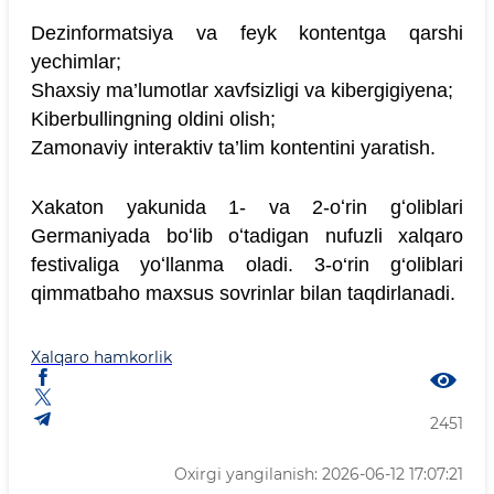
Dezinformatsiya va feyk kontentga qarshi
yechimlar;
Shaxsiy ma’lumotlar xavfsizligi va kibergigiyena;
Kiberbullingning oldini olish;
Zamonaviy interaktiv ta’lim kontentini yaratish.
Xakaton yakunida 1- va 2-oʻrin gʻoliblari
Germaniyada boʻlib oʻtadigan nufuzli xalqaro
festivaliga yoʻllanma oladi. 3-o‘rin g‘oliblari
qimmatbaho maxsus sovrinlar bilan taqdirlanadi.
Xalqaro hamkorlik
2451
Oxirgi yangilanish: 2026-06-12 17:07:21