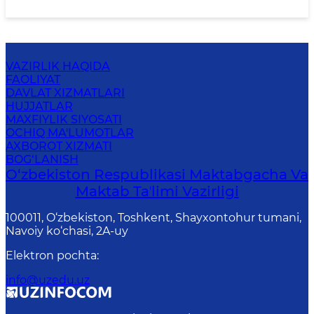
VAZIRLIK HAQIDA
FAOLIYAT
DAVLAT XIZMATLARI
HUJJATLAR
MAXFIYLIK SIYOSATI
OCHIQ MA'LUMOTLAR
AXBOROT XIZMATI
BOG‘LANISH
O‘zbekiston Respublikasi Maktabgacha Va
Maktab Taʼlimi Vazirligi
100011, O‘zbekiston, Toshkent, Shayxontohur tumani,
Navoiy ko‘chasi, 2A-uy
Elektron pochta
:
info@uzedu.uz