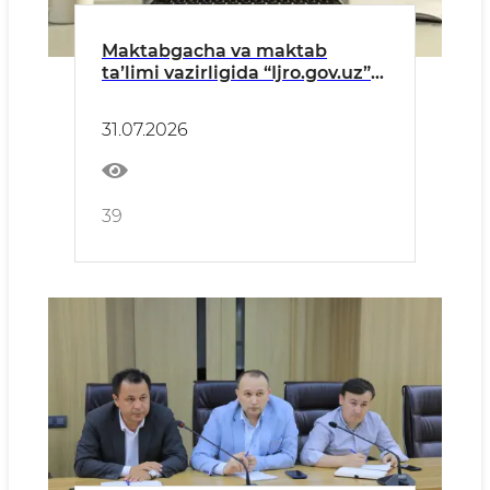
Maktabgacha va maktab
taʼlimi vazirligida “Ijro.gov.uz”
tizimidagi topshiriqlarning
bajarilishi toʻgʻrisida
31.07.2026
MAʼLUMOT (IYUL)
39