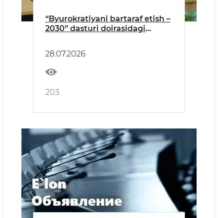
“Byurokratiyani bartaraf etish –
2030” dasturi doirasidagi
masalalar muhokama qilindi
28.07.2026
203