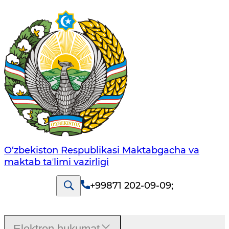
O‘zbekiston Respublikasi Maktabgacha va
maktab taʼlimi vazirligi
+99871 202-09-09
;
Elektron hukumat