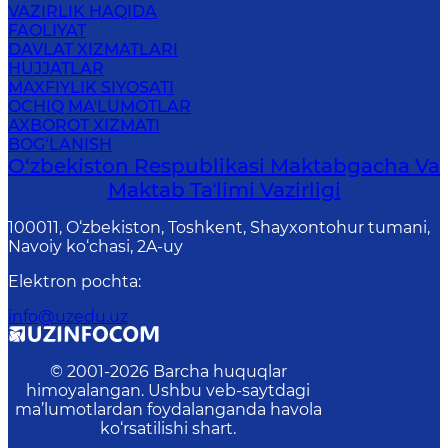
VAZIRLIK HAQIDA
FAOLIYAT
DAVLAT XIZMATLARI
HUJJATLAR
MAXFIYLIK SIYOSATI
OCHIQ MA'LUMOTLAR
AXBOROT XIZMATI
BOG‘LANISH
O‘zbekiston Respublikasi Maktabgacha Va
Maktab Taʼlimi Vazirligi
100011, O‘zbekiston, Toshkent, Shayxontohur tumani,
Navoiy ko‘chasi, 2A-uy
Elektron pochta
:
info@uzedu.uz
© 2001-
2026
Barcha huquqlar
himoyalangan. Ushbu veb-saytdagi
ma’lumotlardan foydalanganda havola
ko‘rsatilishi shart.