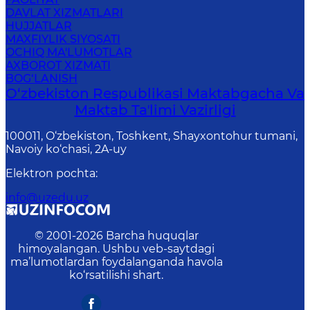
DAVLAT XIZMATLARI
HUJJATLAR
MAXFIYLIK SIYOSATI
OCHIQ MA'LUMOTLAR
AXBOROT XIZMATI
BOG‘LANISH
O‘zbekiston Respublikasi Maktabgacha Va
Maktab Taʼlimi Vazirligi
100011, O‘zbekiston, Toshkent, Shayxontohur tumani,
Navoiy ko‘chasi, 2A-uy
Elektron pochta
:
info@uzedu.uz
© 2001-
2026
Barcha huquqlar
himoyalangan. Ushbu veb-saytdagi
ma’lumotlardan foydalanganda havola
ko‘rsatilishi shart.