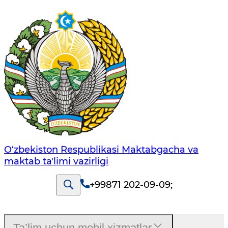
O‘zbekiston Respublikasi Maktabgacha va
maktab taʼlimi vazirligi
+99871 202-09-09
;
Ta’lim uchun mobil xizmatlar