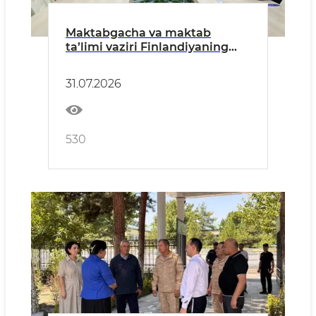
Maktabgacha va maktab
ta’limi vaziri Finlandiyaning
O‘zbekistondagi favqulodda va
muxtor elchisi bilan uchrashdi
31.07.2026
530