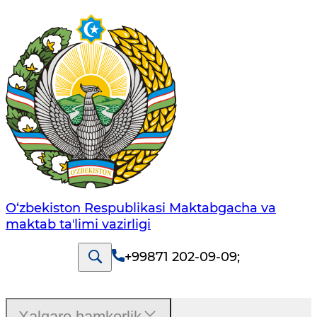
O‘zbekiston Respublikasi Maktabgacha va
maktab taʼlimi vazirligi
+99871 202-09-09
;
Xalqaro hamkorlik