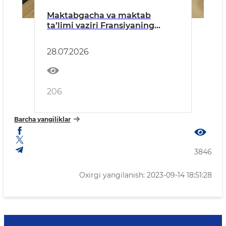
Maktabgacha va maktab
ta’limi vaziri Fransiyaning
O‘zbekistondagi Favqulodda va
muxtor elchisi bilan muloqot
28.07.2026
qildi
206
Barcha yangiliklar
3846
Oxirgi yangilanish: 2023-09-14 18:51:28