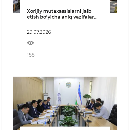
Xorijiy mutaxassislarni jalb
etish bo‘yicha aniq vazifalar
belgilab olindi
29.07.2026
188