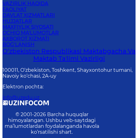
VAZIRLIK HAQIDA
FAOLIYAT
DAVLAT XIZMATLARI
HUJJATLAR
MAXFIYLIK SIYOSATI
OCHIQ MA'LUMOTLAR
AXBOROT XIZMATI
BOG‘LANISH
O‘zbekiston Respublikasi Maktabgacha Va
Maktab Taʼlimi Vazirligi
100011, O‘zbekiston, Toshkent, Shayxontohur tumani,
Navoiy ko‘chasi, 2A-uy
Elektron pochta
:
info@uzedu.uz
© 2001-
2026
Barcha huquqlar
himoyalangan. Ushbu veb-saytdagi
ma’lumotlardan foydalanganda havola
ko‘rsatilishi shart.