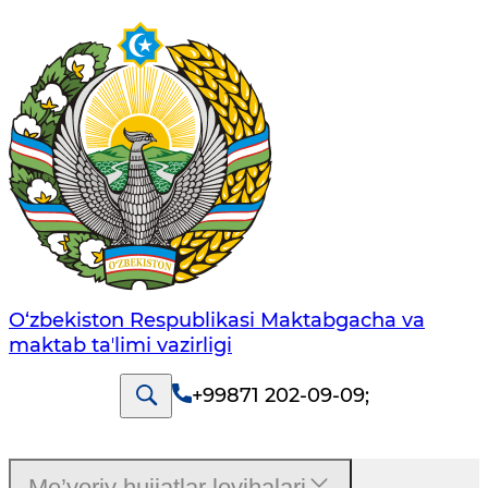
O‘zbekiston Respublikasi Maktabgacha va
maktab taʼlimi vazirligi
+99871 202-09-09
;
Me’yoriy hujjatlar loyihalari