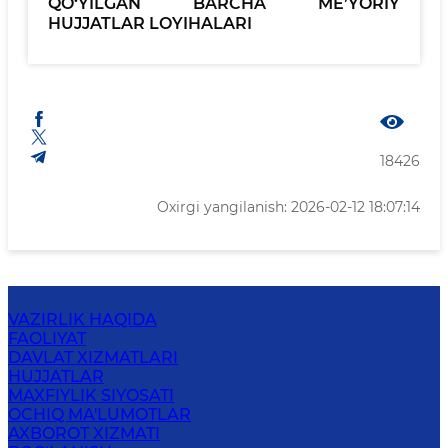
QO‘YILGAN BARCHA ME’YORIY
HUJJATLAR LOYIHALARI
18426
Oxirgi yangilanish: 2026-02-12 18:07:14
VAZIRLIK HAQIDA
FAOLIYAT
DAVLAT XIZMATLARI
HUJJATLAR
MAXFIYLIK SIYOSATI
OCHIQ MA'LUMOTLAR
AXBOROT XIZMATI