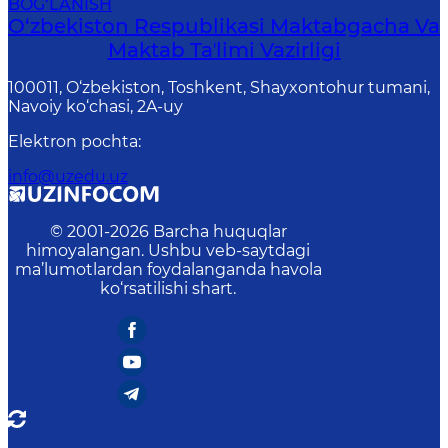
BOG‘LANISH
O‘zbekiston Respublikasi Maktabgacha Va
Maktab Taʼlimi Vazirligi
100011, O‘zbekiston, Toshkent, Shayxontohur tumani,
Navoiy ko‘chasi, 2A-uy
Elektron pochta
:
info@uzedu.uz
© 2001-
2026
Barcha huquqlar
himoyalangan. Ushbu veb-saytdagi
ma’lumotlardan foydalanganda havola
ko‘rsatilishi shart.