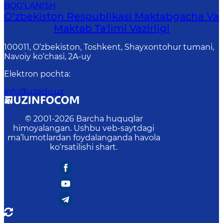
BOG‘LANISH
O‘zbekiston Respublikasi Maktabgacha Va
Maktab Taʼlimi Vazirligi
100011, O‘zbekiston, Toshkent, Shayxontohur tumani,
Navoiy ko‘chasi, 2A-uy
Elektron pochta
:
info@uzedu.uz
© 2001-
2026
Barcha huquqlar
himoyalangan. Ushbu veb-saytdagi
ma’lumotlardan foydalanganda havola
ko‘rsatilishi shart.