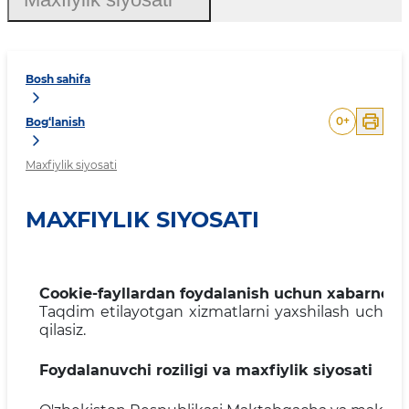
Bosh sahifa
0
+
Bog‘lanish
Maxfiylik siyosati
MAXFIYLIK SIYOSATI
Cookie-fayllardan foydalanish uchun xabarnom
Taqdim etilayotgan xizmatlarni yaxshilash uchun w
qilasiz.
Foydalanuvchi roziligi va maxfiylik siyosati