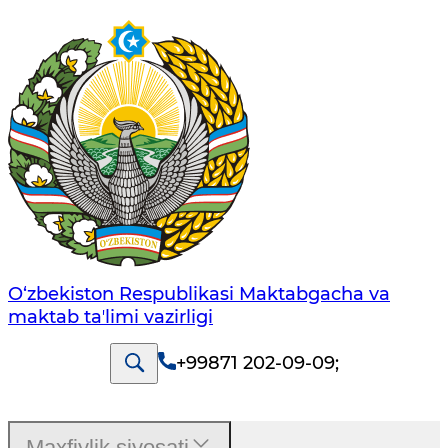
O‘zbekiston Respublikasi Maktabgacha va
maktab taʼlimi vazirligi
+99871 202-09-09
;
Maxfiylik siyosati