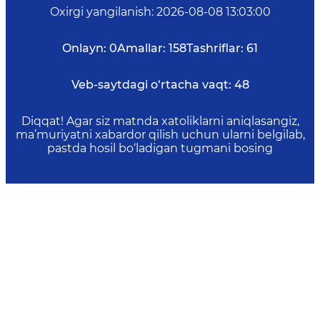
Oxirgi yangilanish
:
2026-08-08 13:03:00
Onlayn:
0
Amallar:
158
Tashriflar:
61
Veb-saytdagi o‘rtacha vaqt:
48
Diqqat! Agar siz matnda xatoliklarni aniqlasangiz,
ma’muriyatni xabardor qilish uchun ularni belgilab,
pastda hosil bo‘ladigan tugmani bosing