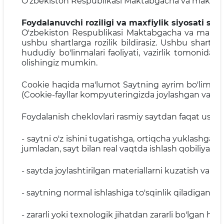
O'zbekiston Respublikasi Maktabgacha va maktab ta'lim
Foydalanuvchi roziligi va maxfiylik siyosati shar
O'zbekiston Respublikasi Maktabgacha va maktab
ushbu shartlarga rozilik bildirasiz. Ushbu shartla
hududiy bo'linmalari faoliyati, vazirlik tomonidan
olishingiz mumkin.
Cookie haqida ma'lumot Saytning ayrim bo'limlari 
(Cookie-fayllar kompyuteringizda joylashgan va In
Foydalanish cheklovlari rasmiy saytdan faqat ushbu
- saytni o'z ishini tugatishga, ortiqcha yuklashga
jumladan, sayt bilan real vaqtda ishlash qobiliyatig
- saytda joylashtirilgan materiallarni kuzatish va
- saytning normal ishlashiga to'sqinlik qiladigan h
- zararli yoki texnologik jihatdan zararli bo'lgan ha