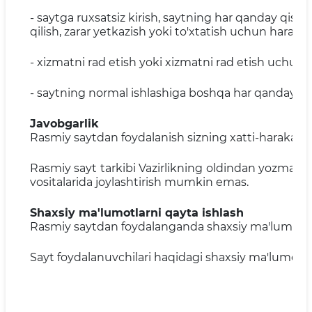
- saytga ruxsatsiz kirish, saytning har qanday qismi
qilish, zarar yetkazish yoki to'xtatish uchun harakat
- xizmatni rad etish yoki xizmatni rad etish uchun t
- saytning normal ishlashiga boshqa har qanday yo'l 
Javobgarlik
Rasmiy saytdan foydalanish sizning xatti-harakatlar
Rasmiy sayt tarkibi Vazirlikning oldindan yozma ro
vositalarida joylashtirish mumkin emas.
Shaxsiy ma'lumotlarni qayta ishlash
Rasmiy saytdan foydalanganda shaxsiy ma'lumotlarni t
Sayt foydalanuvchilari haqidagi shaxsiy ma'lumotlar