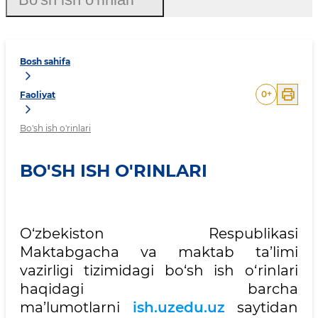
Bosh sahifa
0
+
Faoliyat
Bo'sh ish o'rinlari
BO'SH ISH O'RINLARI
O‘zbekiston Respublikasi
Maktabgacha va maktab ta’limi
vazirligi tizimidagi bo‘sh ish o‘rinlari
haqidagi barcha
ma’lumotlarni
ish.uzedu.uz
saytidan