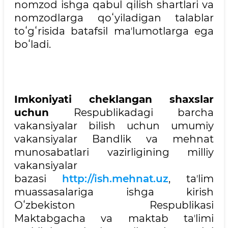
nomzod ishga qabul qilish shartlari va
nomzodlarga qoʻyiladigan talablar
toʻgʻrisida batafsil maʼlumotlarga ega
boʻladi.
Imkoniyati cheklangan shaxslar
uchun
Respublikadagi barcha
vakansiyalar bilish uchun umumiy
vakansiyalar Bandlik va mehnat
munosabatlari vazirligining milliy
vakansiyalar
bazasi
http://ish.mehnat.uz
, taʼlim
muassasalariga ishga kirish
Oʻzbekiston Respublikasi
Maktabgacha va maktab taʼlimi