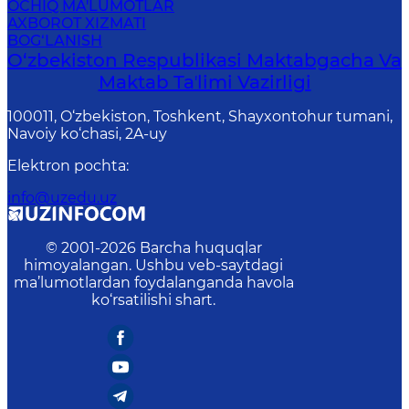
OCHIQ MA'LUMOTLAR
AXBOROT XIZMATI
BOG‘LANISH
O‘zbekiston Respublikasi Maktabgacha Va
Maktab Taʼlimi Vazirligi
100011, O‘zbekiston, Toshkent, Shayxontohur tumani,
Navoiy ko‘chasi, 2A-uy
Elektron pochta
:
info@uzedu.uz
© 2001-
2026
Barcha huquqlar
himoyalangan. Ushbu veb-saytdagi
ma’lumotlardan foydalanganda havola
ko‘rsatilishi shart.