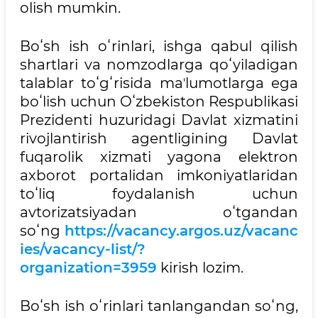
olish mumkin.
Boʻsh ish oʻrinlari, ishga qabul qilish
shartlari va nomzodlarga qoʻyiladigan
talablar toʻgʻrisida maʼlumotlarga ega
boʻlish uchun Oʻzbekiston Respublikasi
Prezidenti huzuridagi Davlat xizmatini
rivojlantirish agentligining Davlat
fuqarolik xizmati yagona elektron
axborot portalidan imkoniyatlaridan
toʻliq foydalanish uchun
avtorizatsiyadan oʻtgandan
soʻng
https://vacancy.argos.uz/vacanc
ies/vacancy-list/?
organization=3959
kirish lozim.
Boʻsh ish oʻrinlari tanlangandan soʻng,