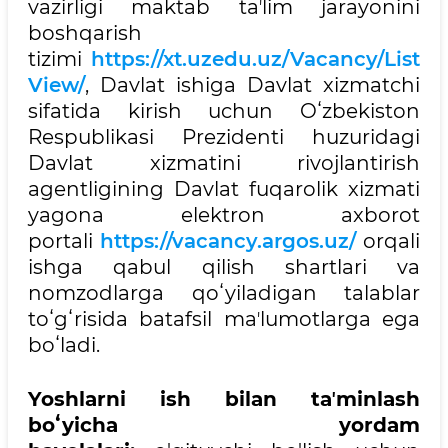
vazirligi maktab taʼlim jarayonini
boshqarish
tizimi
https://xt.uzedu.uz/Vacancy/List
View/
, Davlat ishiga Davlat xizmatchi
sifatida kirish uchun Oʻzbekiston
Respublikasi Prezidenti huzuridagi
Davlat xizmatini rivojlantirish
agentligining Davlat fuqarolik xizmati
yagona elektron axborot
portali
https://vacancy.argos.uz/
orqali
ishga qabul qilish shartlari va
nomzodlarga qoʻyiladigan talablar
toʻgʻrisida batafsil maʼlumotlarga ega
boʻladi.
Yoshlarni ish bilan taʼminlash
boʻyicha yordam