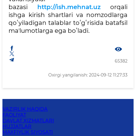
bazasi
http://ish.mehnat.uz
orqali
ishga kirish shartlari va nomzodlarga
qoʻyiladigan talablar toʻgʻrisida batafsil
maʼlumotlarga ega boʻladi.
65382
Oxirgi yangilanish: 2024-09-12 11:27:33
VAZIRLIK HAQIDA
FAOLIYAT
DAVLAT XIZMATLARI
HUJJATLAR
MAXFIYLIK SIYOSATI