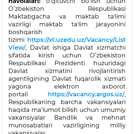
havolalari:
o'qituvchi bo'lish uchun
Oʻzbekiston Respublikasi
Maktabgacha va maktab taʼlimi
vazirligi maktab taʼlim jarayonini
boshqarish
tizimi
https://xt.uzedu.uz/Vacancy/List
View/
, Davlat ishiga Davlat xizmatchi
sifatida kirish uchun Oʻzbekiston
Respublikasi Prezidenti huzuridagi
Davlat xizmatini rivojlantirish
agentligining Davlat fuqarolik xizmati
yagona elektron axborot
portali
https://vacancy.argos.uz/
,
Respublikaning barcha vakansiyalari
haqida ma'lumot bilish uchun umumiy
vakansiyalar Bandlik va mehnat
munosabatlari vazirligining milliy
vakansiyalar