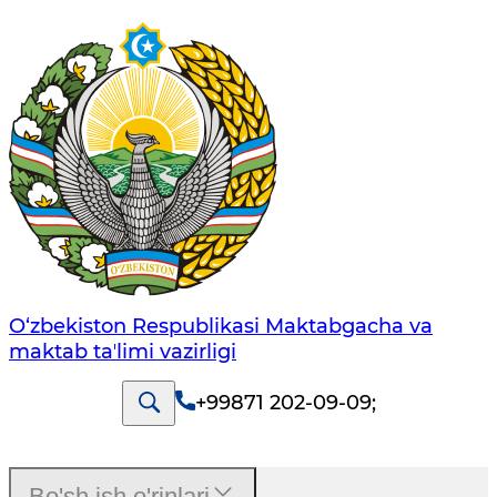
O‘zbekiston Respublikasi Maktabgacha va
maktab taʼlimi vazirligi
+99871 202-09-09
;
Bo'sh ish o'rinlari