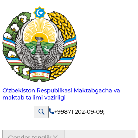
O‘zbekiston Respublikasi Maktabgacha va
maktab taʼlimi vazirligi
+99871 202-09-09
;
Gender tenglik