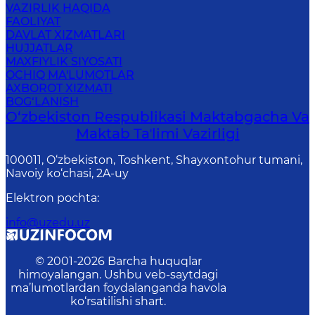
VAZIRLIK HAQIDA
FAOLIYAT
DAVLAT XIZMATLARI
HUJJATLAR
MAXFIYLIK SIYOSATI
OCHIQ MA'LUMOTLAR
AXBOROT XIZMATI
BOG‘LANISH
O‘zbekiston Respublikasi Maktabgacha Va
Maktab Taʼlimi Vazirligi
100011, O‘zbekiston, Toshkent, Shayxontohur tumani,
Navoiy ko‘chasi, 2A-uy
Elektron pochta
:
info@uzedu.uz
© 2001-
2026
Barcha huquqlar
himoyalangan. Ushbu veb-saytdagi
ma’lumotlardan foydalanganda havola
ko‘rsatilishi shart.