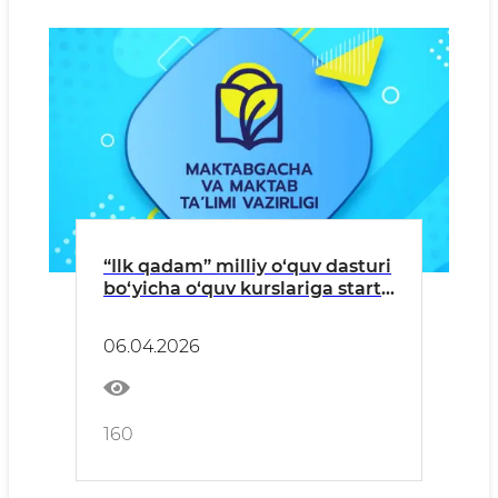
“Ilk qadam” milliy o‘quv dasturi
bo‘yicha o‘quv kurslariga start
beriladi
06.04.2026
160