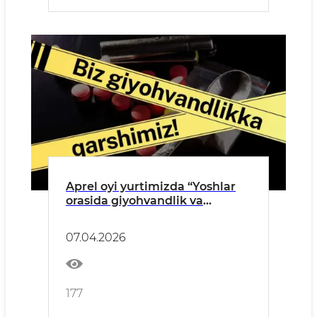
Aprel oyi yurtimizda “Yoshlar
orasida giyohvandlik va
psixotrop moddalarning
tarqalishiga qarshi kurashish”
07.04.2026
oyligi sifatida o‘tkazilmoqda
177