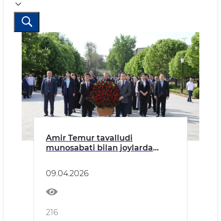
Amir Temur tavalludi
munosabati bilan joylarda
qator maʼnaviy-maʼrifiy
tadbirlar boʻlib oʻtmoqda
09.04.2026
216