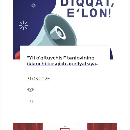
“Yil oʻqituvchisi” tanlovining
ikkinchi bosqich apellyatsiya
natijalari ma’lum qilinadi
31.03.2026
131