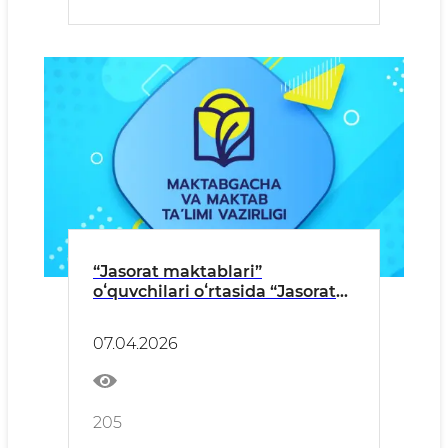
“Jasorat maktablari”
oʻquvchilari oʻrtasida “Jasorat
uchqunlari” harbiy-
vatanparvarlik va sport
07.04.2026
musobaqasi tashkil etiladi
205