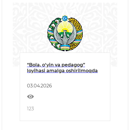
“Bola, o‘yin va pedagog”
loyihasi amalga oshirilmoqda
03.04.2026
123