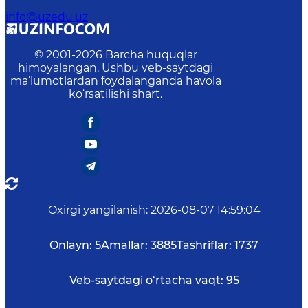
info@uzedu.uz
© 2001-
2026
Barcha huquqlar
himoyalangan. Ushbu veb-saytdagi
ma’lumotlardan foydalanganda havola
ko‘rsatilishi shart.
Oxirgi yangilanish
:
2026-08-07 14:59:04
Onlayn:
5
Amallar:
3885
Tashriflar:
1737
Veb-saytdagi o‘rtacha vaqt:
95