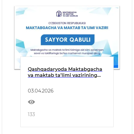
Qashqadaryoda Maktabgacha
va maktab ta’limi vazirining
jismoniy va yuridik shaxslar
bilan “Sayyor qabuli” tashkil
03.04.2026
etilmoqda
133