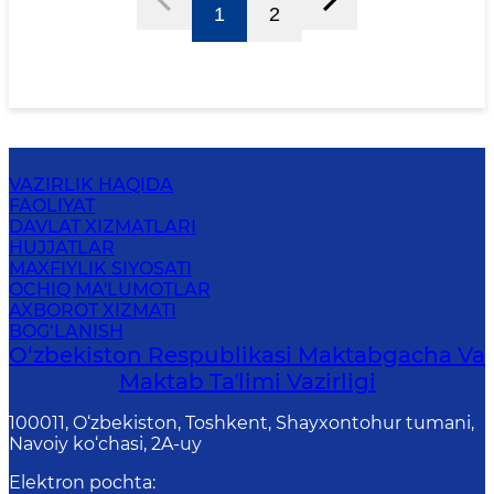
1
2
VAZIRLIK HAQIDA
FAOLIYAT
DAVLAT XIZMATLARI
HUJJATLAR
MAXFIYLIK SIYOSATI
OCHIQ MA'LUMOTLAR
AXBOROT XIZMATI
BOG‘LANISH
O‘zbekiston Respublikasi Maktabgacha Va
Maktab Taʼlimi Vazirligi
100011, O‘zbekiston, Toshkent, Shayxontohur tumani,
Navoiy ko‘chasi, 2A-uy
Elektron pochta
: