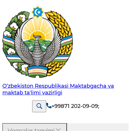
O‘zbekiston Respublikasi Maktabgacha va
maktab taʼlimi vazirligi
+99871 202-09-09
;
Voqealar taqvimi