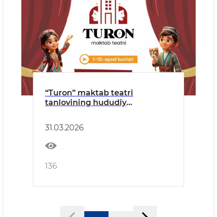
“Turon” maktab teatri
tanlovining hududiy
bosqichlari bo‘lib o‘tadigan
MANZILLAR va SANALAR
31.03.2026
136