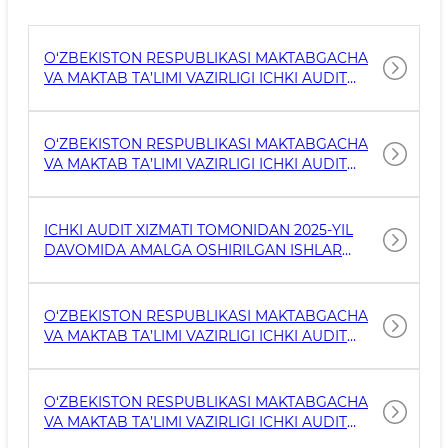
O‘ZBEKISTON RESPUBLIKASI MAKTABGACHA
VA MAKTAB TA’LIMI VAZIRLIGI ICHKI AUDIT
XIZMATI TOMONIDAN 2026-YIL I YARIM
YILLIKDA AMALGA OSHIRILGAN ISHLAR
BO‘YICHA HISOBOT
O‘ZBEKISTON RESPUBLIKASI MAKTABGACHA
VA MAKTAB TA’LIMI VAZIRLIGI ICHKI AUDIT
XIZMATI TOMONIDAN 2026-YIL I-CHORAK
DAVOMIDA AMALGA OSHIRILGAN ISHLAR
BO‘YICHA HISOBOT
ICHKI AUDIT XIZMATI TOMONIDAN 2025-YIL
DAVOMIDA AMALGA OSHIRILGAN ISHLAR
BO‘YICHA HISOBOT
O‘ZBEKISTON RESPUBLIKASI MAKTABGACHA
VA MAKTAB TA’LIMI VAZIRLIGI ICHKI AUDIT
XIZMATI TOMONIDAN 2025-YIL III CHORAK
DAVOMIDA AMALGA OSHIRILGAN ISHLAR
BO‘YICHA HISOBOT
O‘ZBEKISTON RESPUBLIKASI MAKTABGACHA
VA MAKTAB TA’LIMI VAZIRLIGI ICHKI AUDIT
XIZMATI TOMONIDAN 2025-YIL II CHORAK