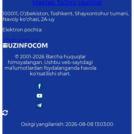
Maktab Taʼlimi Vazirligi
100011, O‘zbekiston, Toshkent, Shayxontohur tumani,
Navoiy ko‘chasi, 2A-uy
Elektron pochta
:
info@uzedu.uz
© 2001-
2026
Barcha huquqlar
himoyalangan. Ushbu veb-saytdagi
ma’lumotlardan foydalanganda havola
ko‘rsatilishi shart.
Oxirgi yangilanish
:
2026-08-08 13:03:00