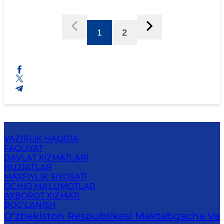
1
2
VAZIRLIK HAQIDA
FAOLIYAT
DAVLAT XIZMATLARI
HUJJATLAR
MAXFIYLIK SIYOSATI
OCHIQ MA'LUMOTLAR
AXBOROT XIZMATI
BOG‘LANISH
O‘zbekiston Respublikasi Maktabgacha Va