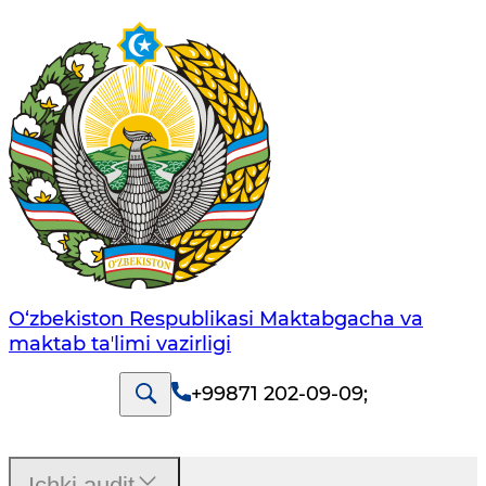
O‘zbekiston Respublikasi Maktabgacha va
maktab taʼlimi vazirligi
+99871 202-09-09
;
Ichki audit