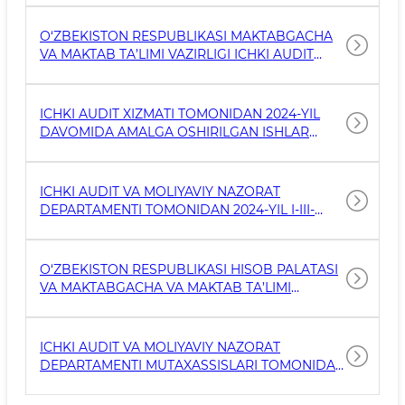
DAVOMIDA AMALGA OSHIRILGAN ISHLAR
BO‘YICHA HISOBOT
O‘ZBEKISTON RESPUBLIKASI MAKTABGACHA
VA MAKTAB TA’LIMI VAZIRLIGI ICHKI AUDIT
XIZMATI TOMONIDAN 2025-YIL I-CHORAK
DAVOMIDA AMALGA OSHIRILGAN ISHLAR
BO‘YICHA HISOBOT
ICHKI AUDIT XIZMATI TOMONIDAN 2024-YIL
DAVOMIDA AMALGA OSHIRILGAN ISHLAR
BO‘YICHA HISOBOT
ICHKI AUDIT VA MOLIYAVIY NAZORAT
DEPARTAMENTI TOMONIDAN 2024-YIL I-III-
CHORAKLAR DAVOMIDA AMALGA OSHIRILGAN
ISHLAR BOʻYICHA HISOBOT
O‘ZBEKISTON RESPUBLIKASI HISOB PALATASI
VA MAKTABGACHA VA MAKTAB TA’LIMI
VAZIRLIGI HAMKORLIGIDA O‘TKAZILGAN
YIG‘ILISH
ICHKI AUDIT VA MOLIYAVIY NAZORAT
DEPARTAMENTI MUTAXASSISLARI TOMONIDAN
ICHKI AUDIT TADBIRLARI YAKUNLARI BO‘YICHA
SEMINARLAR O‘TKAZILDI