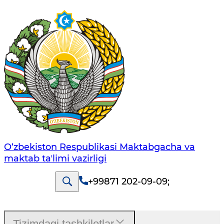
O‘zbekiston Respublikasi Maktabgacha va
maktab taʼlimi vazirligi
+99871 202-09-09
;
Tizimdagi tashkilotlar