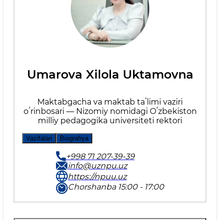
Umarova Xilola Uktamovna
Maktabgacha va maktab taʻlimi vaziri
oʻrinbosari — Nizomiy nomidagi Oʻzbekiston
milliy pedagogika universiteti rektori
Vazifalari
Biografiya
+998 71 207-39-39
info@uznpu.uz
https://npuu.uz
Chorshanba 15:00 - 17:00