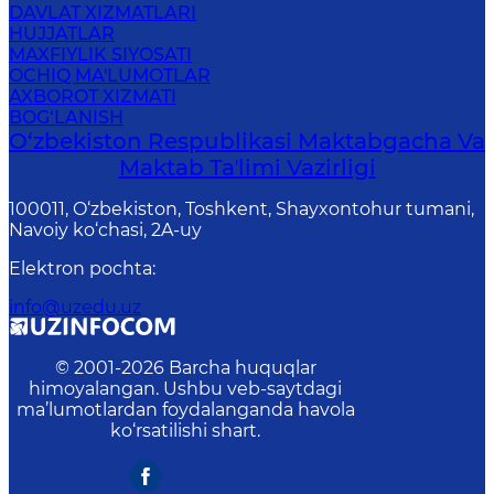
DAVLAT XIZMATLARI
HUJJATLAR
MAXFIYLIK SIYOSATI
OCHIQ MA'LUMOTLAR
AXBOROT XIZMATI
BOG‘LANISH
O‘zbekiston Respublikasi Maktabgacha Va
Maktab Taʼlimi Vazirligi
100011, O‘zbekiston, Toshkent, Shayxontohur tumani,
Navoiy ko‘chasi, 2A-uy
Elektron pochta
:
info@uzedu.uz
© 2001-
2026
Barcha huquqlar
himoyalangan. Ushbu veb-saytdagi
ma’lumotlardan foydalanganda havola
ko‘rsatilishi shart.