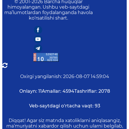
© 2001-
2026
Barcha huquqlar
himoyalangan. Ushbu veb-saytdagi
ma’lumotlardan foydalanganda havola
ko‘rsatilishi shart.
Oxirgi yangilanish
:
2026-08-07 14:59:04
Onlayn:
11
Amallar:
4594
Tashriflar:
2078
Veb-saytdagi o‘rtacha vaqt:
93
Diqqat! Agar siz matnda xatoliklarni aniqlasangiz,
ma’muriyatni xabardor qilish uchun ularni belgilab,