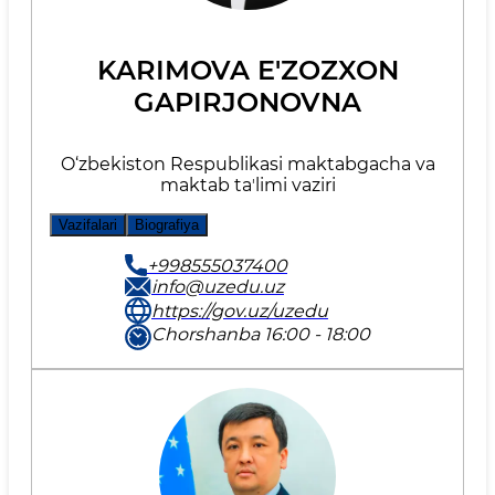
KARIMOVA E'ZOZXON
GAPIRJONOVNA
O‘zbekiston Respublikasi maktabgacha va
maktab taʼlimi vaziri
Vazifalari
Biografiya
+998555037400
info@uzedu.uz
https://gov.uz/uzedu
Chorshanba 16:00 - 18:00