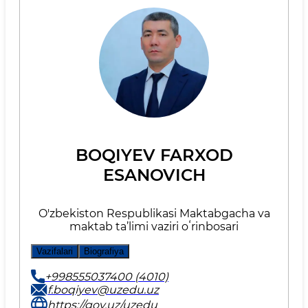
BOQIYEV FARXOD
ESANOVICH
O'zbekiston Respublikasi Maktabgacha va
maktab ta’limi vaziri oʻrinbosari
Vazifalari
Biografiya
+998555037400 (4010)
f.boqiyev@uzedu.uz
https://gov.uz/uzedu