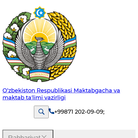
O‘zbekiston Respublikasi Maktabgacha va
maktab taʼlimi vazirligi
+99871 202-09-09
;
Rahbariyat