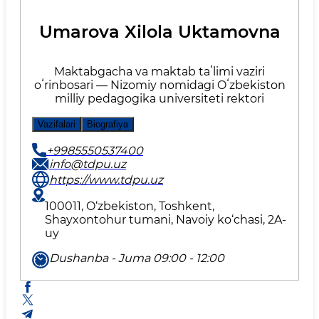
Umarova Xilola Uktamovna
Maktabgacha va maktab taʻlimi vaziri
oʻrinbosari — Nizomiy nomidagi Oʻzbekiston
milliy pedagogika universiteti rektori
Vazifalari
Biografiya
+9985550537400
info@tdpu.uz
https://www.tdpu.uz
100011, O‘zbekiston, Toshkent,
Shayxontohur tumani, Navoiy ko‘chasi, 2A-
uy
Dushanba - Juma 09:00 - 12:00