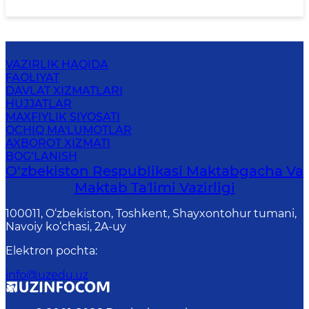
VAZIRLIK HAQIDA
FAOLIYAT
DAVLAT XIZMATLARI
HUJJATLAR
MAXFIYLIK SIYOSATI
OCHIQ MA'LUMOTLAR
AXBOROT XIZMATI
BOG‘LANISH
O‘zbekiston Respublikasi Maktabgacha Va
Maktab Taʼlimi Vazirligi
100011, O‘zbekiston, Toshkent, Shayxontohur tumani,
Navoiy ko‘chasi, 2A-uy
Elektron pochta
:
info@uzedu.uz