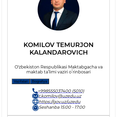
KOMILOV TEMURJON
KALANDAROVICH
O'zbekiston Respublikasi Maktabgacha va
maktab ta’limi vaziri oʻrinbosari
Vazifalari
Biografiya
+998555037400 (5010)
t.komilov@uzedu.uz
https://gov.uz/uzedu
Seshanba 15:00 - 17:00