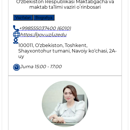
O'zbekiston Respublikasi Maktabgacha va
maktab ta’limi vaziri oʻrinbosari
Vazifalari
Biografiya
+998555037400 (6010)
https://gov.uz/uzedu
100011, O‘zbekiston, Toshkent,
Shayxontohur tumani, Navoiy ko‘chasi, 2A-
uy
Juma 15:00 - 17:00