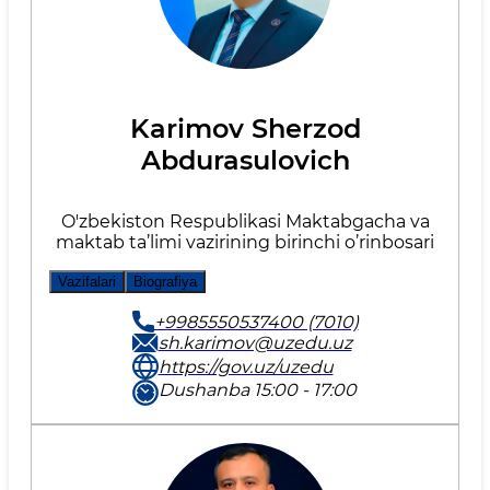
Karimov Sherzod
Abdurasulovich
O'zbekiston Respublikasi Maktabgacha va
maktab ta’limi vazirining birinchi o’rinbosari
Vazifalari
Biografiya
+9985550537400 (7010)
sh.karimov@uzedu.uz
https://gov.uz/uzedu
Dushanba 15:00 - 17:00