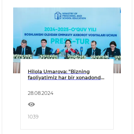
Hilola Umarova: "Bizning
faoliyatimiz har bir xonadonda
har kuni muhokama bo‘ladi"
28.08.2024
1039