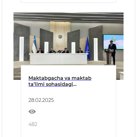
Maktabgacha va maktab
ta’limi sohasidagi
yangilanishlar: 2024-yil
natijalari va hukumat
28.02.2025
qarorlaridagi o‘zgarishlar
482