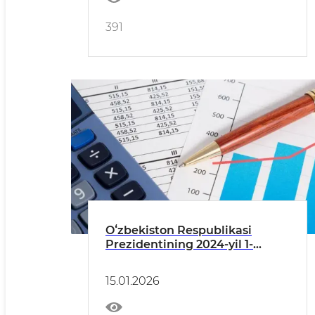
391
Oʻzbekiston Respublikasi
Prezidentining 2024-yil 1-
yanvardagi PQ-422-son qarori
ijrosi boʻyicha 2025-yil IV chorak
15.01.2026
holatiga hisobot