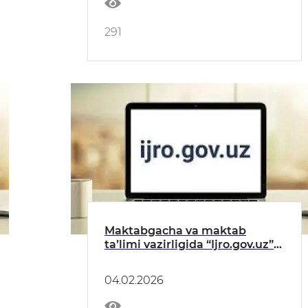
291
Maktabgacha va maktab
taʼlimi vazirligida “Ijro.gov.uz”
tizimidagi topshiriqlarning
bajarilishi toʻgʻrisida
04.02.2026
MAʼLUMOT (yanvar)