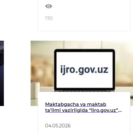
170
Maktabgacha va maktab
taʼlimi vazirligida “Ijro.gov.uz”
tizimidagi topshiriqlarning
bajarilishi toʻgʻrisida
04.05.2026
MAʼLUMOT (APREL)