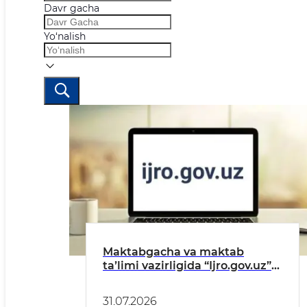
Davr gacha
Yo‘nalish
Maktabgacha va maktab
taʼlimi vazirligida “Ijro.gov.uz”
tizimidagi topshiriqlarning
bajarilishi toʻgʻrisida
31.07.2026
MAʼLUMOT (IYUL)