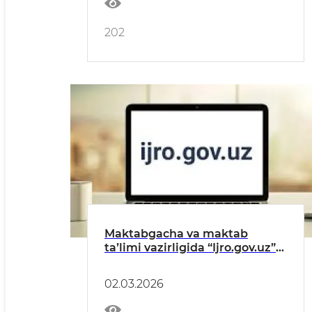
202
Maktabgacha va maktab
taʼlimi vazirligida “Ijro.gov.uz”
tizimidagi topshiriqlarning
bajarilishi toʻgʻrisida
02.03.2026
MAʼLUMOT (FEVRAL)