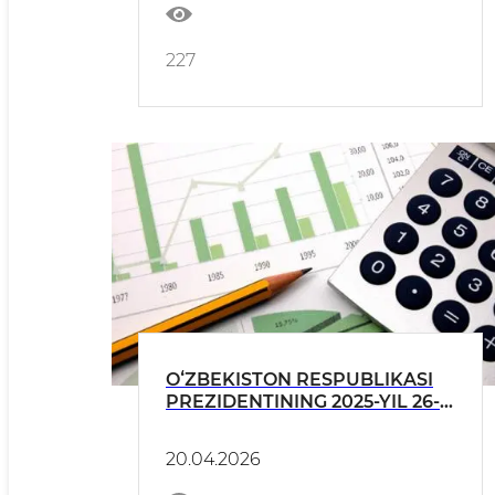
maktablarini tashkil etish
toʻgʻrisida MAʼLUMOTNOMA
227
OʻZBEKISTON RESPUBLIKASI
PREZIDENTINING 2025-YIL 26-
DEKABRDAGI PQ-388-SONLI
QARORI IJROSI BOʻYICHA 2026-
20.04.2026
YIL I CHORAK HOLATIGA
HISOBOT