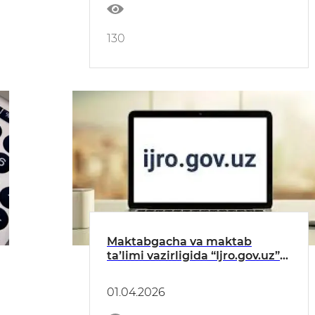
130
Maktabgacha va maktab
taʼlimi vazirligida “Ijro.gov.uz”
tizimidagi topshiriqlarning
bajarilishi toʻgʻrisida
01.04.2026
MAʼLUMOT (MART)