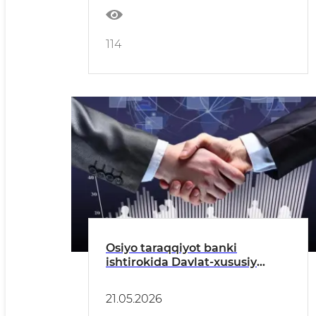
114
Osiyo taraqqiyot banki
ishtirokida Davlat-xususiy
sheriklik asosida Toshkent
shahri va Toshkent viloyatlarida
21.05.2026
13 ta umumiy oʻrta taʼlim