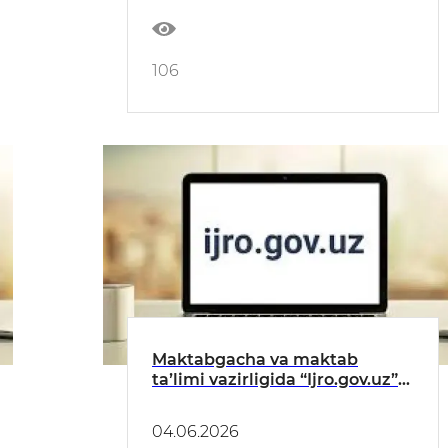
HISOBOT
106
Maktabgacha va maktab
taʼlimi vazirligida “Ijro.gov.uz”
tizimidagi topshiriqlarning
bajarilishi toʻgʻrisida
04.06.2026
MAʼLUMOT (MAY)