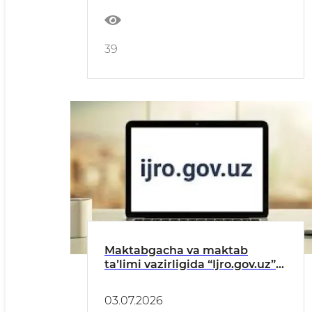
39
Maktabgacha va maktab
taʼlimi vazirligida “Ijro.gov.uz”
tizimidagi topshiriqlarning
bajarilishi toʻgʻrisida
03.07.2026
MAʼLUMOT (IYUN)