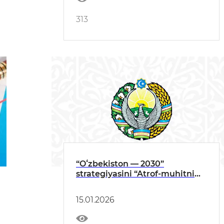
313
“Oʻzbekiston — 2030”
strategiyasini “Atrof-muhitni
asrash va «yashil iqtisodiyot”
yilida amalga oshirishga oid
15.01.2026
DAVLAT DASTURI IJROSI