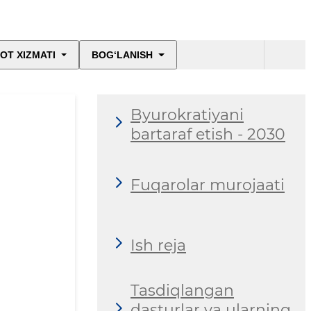
OT XIZMATI
BOG‘LANISH
Byurokratiyani
bartaraf etish - 2030
Fuqarolar murojaati
Ish reja
Tasdiqlangan
dasturlar va ularning