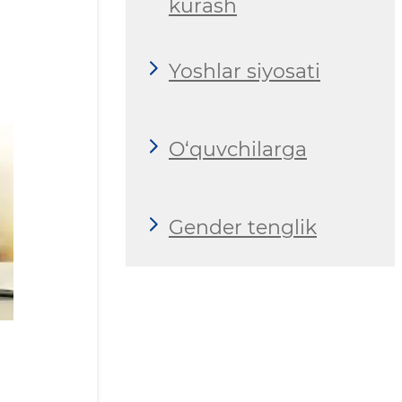
kurash
Yoshlar siyosati
O‘quvchilarga
Gender tenglik