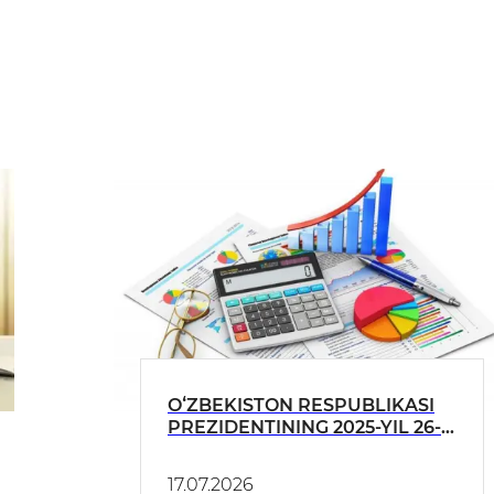
OʻZBEKISTON RESPUBLIKASI
PREZIDENTINING 2025-YIL 26-
DEKABRDAGI PQ-388-SONLI
QARORI IJROSI BOʻYICHA 2026-
17.07.2026
YIL II CHORAK HOLATIGA