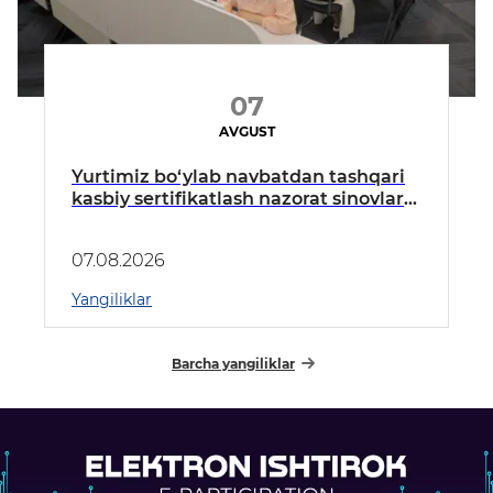
07
AVGUST
Yurtimiz bo‘ylab navbatdan tashqari
kasbiy sertifikatlash nazorat sinovlari
o‘tkazilmoqda
07.08.2026
Yangiliklar
Barcha yangiliklar