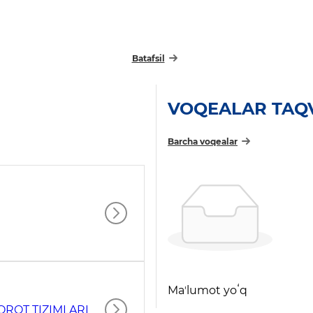
Batafsil
VOQEALAR TAQ
Barcha voqealar
Maʼlumot yoʻq
ROT TIZIMLARI