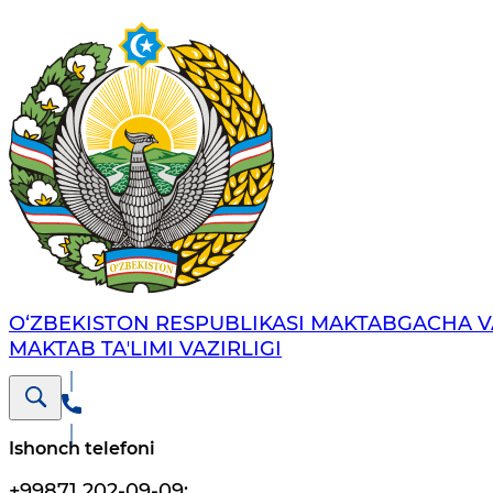
O‘ZBEKISTON RESPUBLIKASI MAKTABGACHA V
MAKTAB TAʼLIMI VAZIRLIGI
Ishonch telefoni
+99871 202-09-09
;