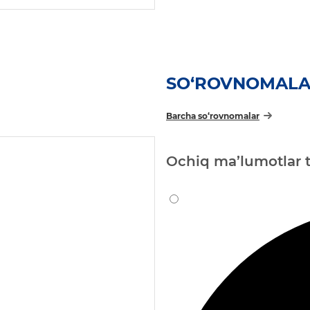
SO‘ROVNOMAL
Barcha so‘rovnomalar
Ochiq ma’lumotlar t