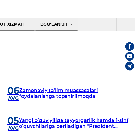
OT XIZMATI
BOG‘LANISH
06
Zamonaviy ta’lim muassasalari
foydalanishga topshirilmoqda
AVG
05
Yangi oʻquv yiliga tayyorgarlik hamda 1-sinf
oʻquvchilariga beriladigan "Prezident
AVG
sovgʻalari"ni hududlarga yetkazish