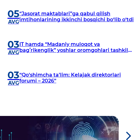
jarayonlariga bagʻishlangan press-tur
05
“Jasorat maktablari”ga qabul qilish
imtihonlarining ikkinchi bosqichi bo‘lib o‘tdi
AVG
03
IT hamda “Madaniy muloqot va
bagʻrikenglik” yoshlar oromgohlari tashkil
AVG
etiladi
03
“Qo‘shimcha ta’lim: Kelajak direktorlari
forumi – 2026”
AVG