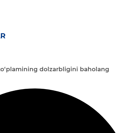
AR
o‘plamining dolzarbligini baholang