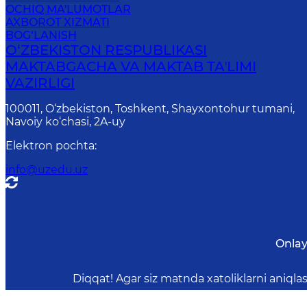
OCHIQ MA'LUMOTLAR
AXBOROT XIZMATI
BOG‘LANISH
O‘ZBEKISTON RESPUBLIKASI
MAKTABGACHA VA MAKTAB TAʼLIMI
VAZIRLIGI
100011, O‘zbekiston, Toshkent, Shayxontohur tumani,
Navoiy ko‘chasi, 2A-uy
Elektron pochta
:
info@uzedu.uz
Onlay
Diqqat! Agar siz matnda xatoliklarni aniql