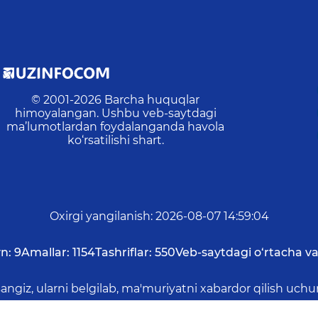
© 2001-
2026
Barcha huquqlar
himoyalangan. Ushbu veb-saytdagi
ma’lumotlardan foydalanganda havola
ko‘rsatilishi shart.
Oxirgi yangilanish
:
2026-08-07 14:59:04
n:
9
Amallar:
1154
Tashriflar:
550
Veb-saytdagi o‘rtacha va
asangiz, ularni belgilab, ma'muriyatni xabardor qilish 