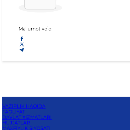
Maʼlumot yoʻq
VAZIRLIK HAQIDA
FAOLIYAT
DAVLAT XIZMATLARI
HUJJATLAR
MAXFIYLIK SIYOSATI