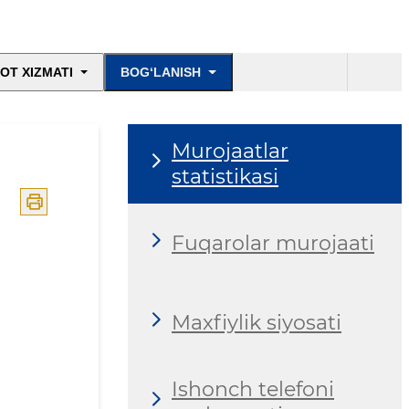
OT XIZMATI
BOG‘LANISH
Murojaatlar
statistikasi
Fuqarolar murojaati
Maxfiylik siyosati
Ishonch telefoni