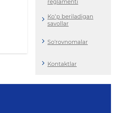
reglamenti
Ko‘p beriladigan
savollar
So'rovnomalar
Kontaktlar