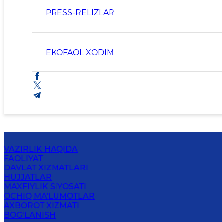
PRESS-RELIZLAR
EKOFAOL XODIM
VAZIRLIK HAQIDA
FAOLIYAT
DAVLAT XIZMATLARI
HUJJATLAR
MAXFIYLIK SIYOSATI
OCHIQ MA'LUMOTLAR
AXBOROT XIZMATI
BOG‘LANISH