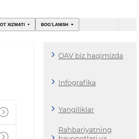
OT XIZMATI
BOG‘LANISH
OAV biz haqimizda
Infografika
Yangiliklar
Rahbariyatning
bayonotlari va