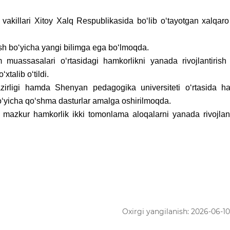
vakillari Xitoy Xalq Respublikasida boʻlib oʻtayotgan xalqaro
rish boʻyicha yangi bilimga ega boʻlmoqda.
 muassasalari oʻrtasidagi hamkorlikni yanada rivojlantiris
talib o‘tildi.
zirligi hamda Shenyan pedagogika universiteti oʻrtasida ha
yicha qoʻshma dasturlar amalga oshirilmoqda.
r mazkur hamkorlik ikki tomonlama aloqalarni yanada rivojlan
Oxirgi yangilanish: 2026-06-10 