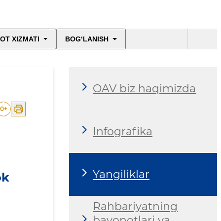
OT XIZMATI
BOG‘LANISH
OAV biz haqimizda
0
+
Infografika
Yangiliklar
ok
Rahbariyatning
bayonotlari va