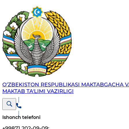
O‘ZBEKISTON RESPUBLIKASI MAKTABGACHA V
MAKTAB TAʼLIMI VAZIRLIGI
Ishonch telefoni
+99871 202-09-09
;