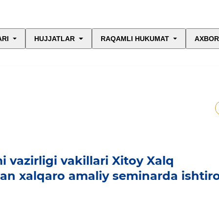
ARI
HUJJATLAR
RAQAMLI HUKUMAT
AXBOR
azirligi vakillari Xitoy Xalq
gan xalqaro amaliy seminarda ishtir