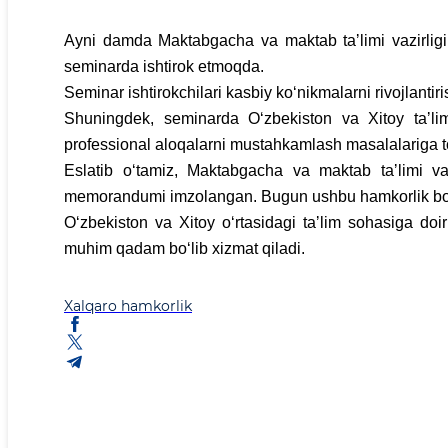
Ayni damda Maktabgacha va maktab taʼlimi vazirligi 
seminarda ishtirok etmoqda.
Seminar ishtirokchilari kasbiy koʻnikmalarni rivojlanti
Shuningdek, seminarda Oʻzbekiston va Xitoy taʼlim
professional aloqalarni mustahkamlash masalalariga to‘x
Eslatib oʻtamiz, Maktabgacha va maktab taʼlimi va
memorandumi imzolangan. Bugun ushbu hamkorlik boʻ
Oʻzbekiston va Xitoy oʻrtasidagi taʼlim sohasiga doi
muhim qadam boʻlib xizmat qiladi.
Xalqaro hamkorlik