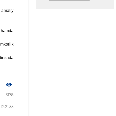
 amaliy
h hamda
mkorlik
tirishda
3178
12:21:35