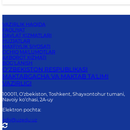
VAZIRLIK HAQIDA
FAOLIYAT
DAVLAT XIZMATLARI
HUJJATLAR
MAXFIYLIK SIYOSATI
OCHIQ MA'LUMOTLAR
AXBOROT XIZMATI
BOG‘LANISH
O‘ZBEKISTON RESPUBLIKASI
MAKTABGACHA VA MAKTAB TAʼLIMI
VAZIRLIGI
100011, O‘zbekiston, Toshkent, Shayxontohur tumani,
Navoiy ko‘chasi, 2A-uy
Elektron pochta
:
info@uzedu.uz