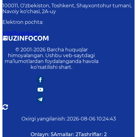
100011, O‘zbekiston, Toshkent, Shayxontohur tumani,
Navoiy ko‘chasi, 2A-uy
Elektron pochta
:
info@uzedu.uz
© 2001-
2026
Barcha huquqlar
himoyalangan. Ushbu veb-saytdagi
ma’lumotlardan foydalanganda havola
ko‘rsatilishi shart.
Oxirgi yangilanish
:
2026-08-06 10:24:43
Onlayn:
5
Amallar:
2
Tashriflar:
2