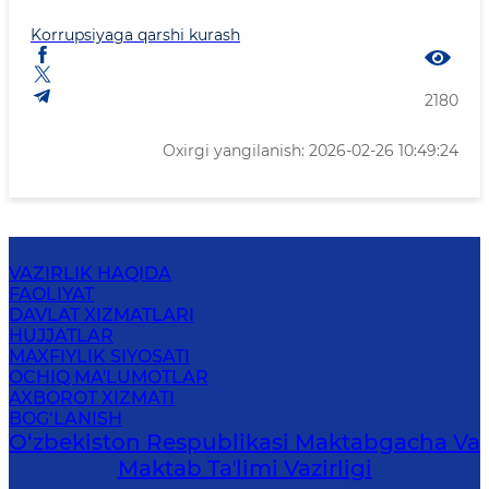
Korrupsiyaga qarshi kurash
2180
Oxirgi yangilanish: 2026-02-26 10:49:24
VAZIRLIK HAQIDA
FAOLIYAT
DAVLAT XIZMATLARI
HUJJATLAR
MAXFIYLIK SIYOSATI
OCHIQ MA'LUMOTLAR
AXBOROT XIZMATI
BOG‘LANISH
O‘zbekiston Respublikasi Maktabgacha Va
Maktab Taʼlimi Vazirligi