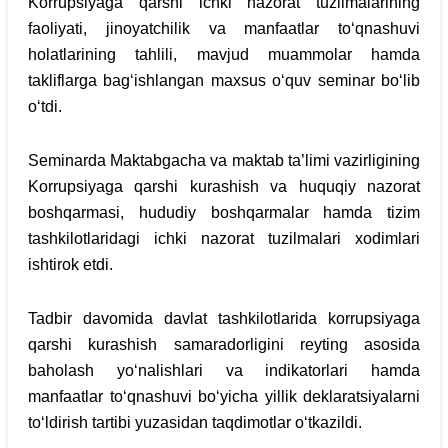
Korrupsiyaga qarshi ichki nazorat tuzilmalarining
faoliyati, jinoyatchilik va manfaatlar to‘qnashuvi
holatlarining tahlili, mavjud muammolar hamda
takliflarga bag‘ishlangan maxsus o‘quv seminar bo‘lib
o‘tdi.
Seminarda Maktabgacha va maktab ta’limi vazirligining
Korrupsiyaga qarshi kurashish va huquqiy nazorat
boshqarmasi, hududiy boshqarmalar hamda tizim
tashkilotlaridagi ichki nazorat tuzilmalari xodimlari
ishtirok etdi.
Tadbir davomida davlat tashkilotlarida korrupsiyaga
qarshi kurashish samaradorligini reyting asosida
baholash yo‘nalishlari va indikatorlari hamda
manfaatlar to‘qnashuvi bo‘yicha yillik deklaratsiyalarni
to‘ldirish tartibi yuzasidan taqdimotlar o‘tkazildi.