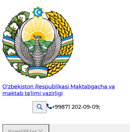
O‘zbekiston Respublikasi Maktabgacha va
maktab taʼlimi vazirligi
+99871 202-09-09
;
Yangiliklar