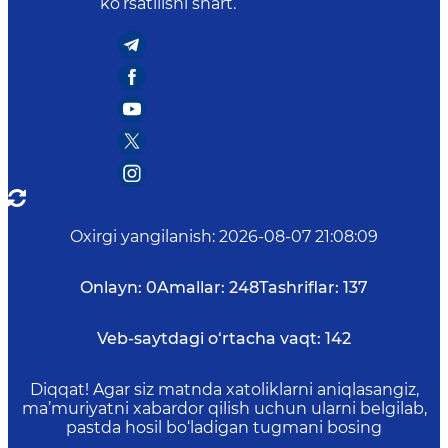
ko‘rsatilishi shart.
Oxirgi yangilanish
:
2026-08-07 21:08:09
Onlayn:
0
Amallar:
248
Tashriflar:
137
Veb-saytdagi o‘rtacha vaqt:
142
Diqqat! Agar siz matnda xatoliklarni aniqlasangiz,
ma’muriyatni xabardor qilish uchun ularni belgilab,
pastda hosil bo‘ladigan tugmani bosing