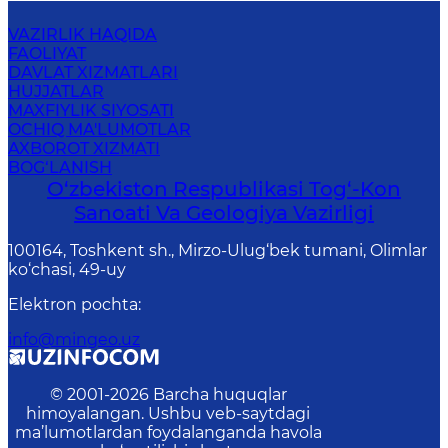
VAZIRLIK HAQIDA
FAOLIYAT
DAVLAT XIZMATLARI
HUJJATLAR
MAXFIYLIK SIYOSATI
OCHIQ MA'LUMOTLAR
AXBOROT XIZMATI
BOG‘LANISH
O‘zbekiston Respublikasi Tog‘-Kon
Sanoati Va Geologiya Vazirligi
100164, Toshkent sh., Mirzo-Ulug‘bek tumani, Olimlar
ko‘chasi, 49-uy
Elektron pochta
:
info@mingeo.uz
© 2001-
2026
Barcha huquqlar
himoyalangan. Ushbu veb-saytdagi
ma’lumotlardan foydalanganda havola