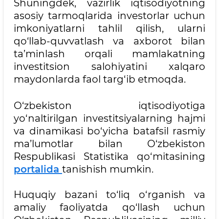
Shuningdek, vazirlik iqtisodiyotning
asosiy tarmoqlarida investorlar uchun
imkoniyatlarni tahlil qilish, ularni
qo‘llab-quvvatlash va axborot bilan
ta’minlash orqali mamlakatning
investitsion salohiyatini xalqaro
maydonlarda faol targ‘ib etmoqda.
O‘zbekiston iqtisodiyotiga
yo‘naltirilgan investitsiyalarning hajmi
va dinamikasi bo‘yicha batafsil rasmiy
ma’lumotlar bilan O‘zbekiston
Respublikasi Statistika qo‘mitasining
portalida
tanishish mumkin.
Huquqiy bazani to‘liq o‘rganish va
amaliy faoliyatda qo‘llash uchun