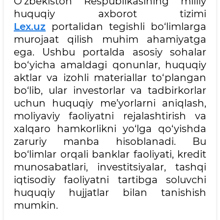
O‘zbekiston Respublikasining milliy
huquqiy axborot tizimi
Lex.uz
portalidan tegishli bo‘limlarga
murojaat qilish muhim ahamiyatga
ega. Ushbu portalda asosiy sohalar
bo‘yicha amaldagi qonunlar, huquqiy
aktlar va izohli materiallar to‘plangan
bo‘lib, ular investorlar va tadbirkorlar
uchun huquqiy me’yorlarni aniqlash,
moliyaviy faoliyatni rejalashtirish va
xalqaro hamkorlikni yo‘lga qo‘yishda
zaruriy manba hisoblanadi. Bu
bo‘limlar orqali banklar faoliyati, kredit
munosabatlari, investitsiyalar, tashqi
iqtisodiy faoliyatni tartibga soluvchi
huquqiy hujjatlar bilan tanishish
mumkin.