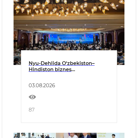
Nyu-Dehlida O‘zbekiston–
Hindiston biznes
hamkorligining istiqbollari
belgilandi
03.08.2026
87