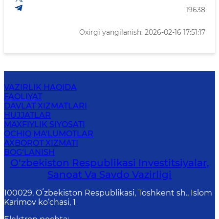
19638
Oxirgi yangilanish: 2026-02-16 17:51:17
VAZIRLIK HAQIDA
FAOLIYAT
DAVLAT XIZMATLARI
HUJJATLAR
MAXFIYLIK SIYOSATI
OCHIQ MA'LUMOTLAR
AXBOROT XIZMATI
BOG‘LANISH
O‘zbekiston Respublikasi Investitsiyalar,
Sanoat Va Savdo Vazirligi
100029, Oʻzbekiston Respublikasi, Toshkent sh., Islom
Karimov ko‘chasi, 1