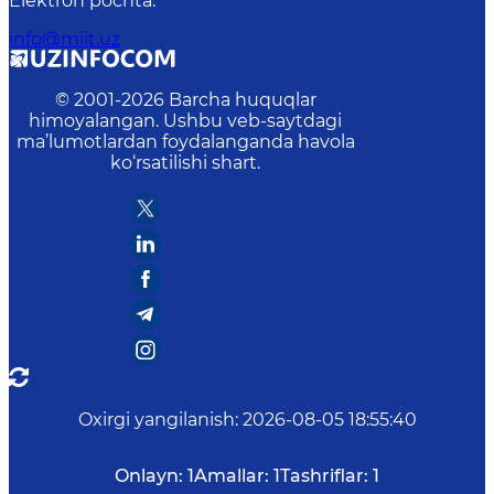
Elektron pochta
:
info@miit.uz
© 2001-
2026
Barcha huquqlar
himoyalangan. Ushbu veb-saytdagi
ma’lumotlardan foydalanganda havola
ko‘rsatilishi shart.
Oxirgi yangilanish
:
2026-08-05 18:55:40
Onlayn:
1
Amallar:
1
Tashriflar:
1