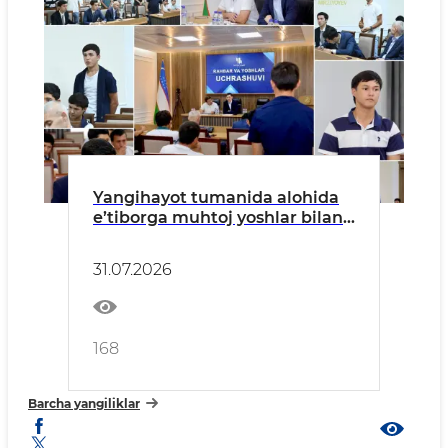
Yangihayot tumanida alohida
e’tiborga muhtoj yoshlar bilan
uchrashuv o‘tkazildi
31.07.2026
168
Barcha yangiliklar