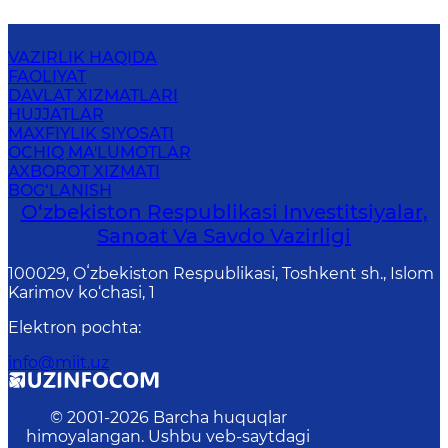
VAZIRLIK HAQIDA
FAOLIYAT
DAVLAT XIZMATLARI
HUJJATLAR
MAXFIYLIK SIYOSATI
OCHIQ MA'LUMOTLAR
AXBOROT XIZMATI
BOG‘LANISH
O‘zbekiston Respublikasi Investitsiyalar,
Sanoat Va Savdo Vazirligi
100029, Oʻzbekiston Respublikasi, Toshkent sh., Islom
Karimov ko‘chasi, 1
Elektron pochta
:
info@miit.uz
© 2001-
2026
Barcha huquqlar
himoyalangan. Ushbu veb-saytdagi