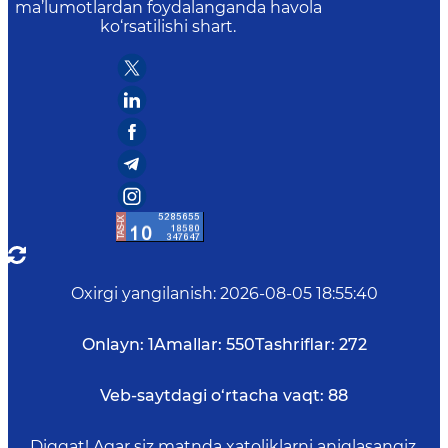
ma’lumotlardan foydalanganda havola
ko‘rsatilishi shart.
Oxirgi yangilanish
:
2026-08-05 18:55:40
Onlayn:
1
Amallar:
550
Tashriflar:
272
Veb-saytdagi o‘rtacha vaqt:
88
Diqqat! Agar siz matnda xatoliklarni aniqlasangiz,