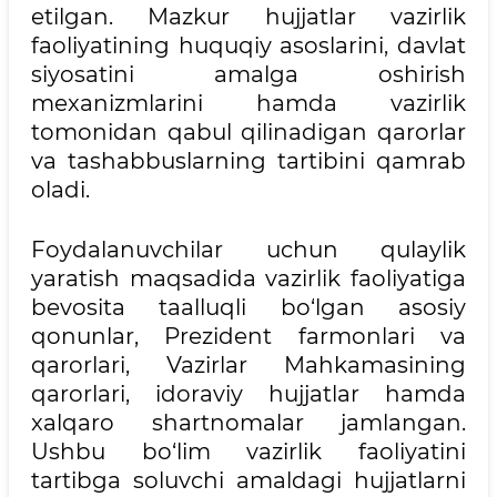
etilgan. Mazkur hujjatlar vazirlik
faoliyatining huquqiy asoslarini, davlat
siyosatini amalga oshirish
mexanizmlarini hamda vazirlik
tomonidan qabul qilinadigan qarorlar
va tashabbuslarning tartibini qamrab
oladi.
Foydalanuvchilar uchun qulaylik
yaratish maqsadida vazirlik faoliyatiga
bevosita taalluqli bo‘lgan asosiy
qonunlar, Prezident farmonlari va
qarorlari, Vazirlar Mahkamasining
qarorlari, idoraviy hujjatlar hamda
xalqaro shartnomalar jamlangan.
Ushbu bo‘lim vazirlik faoliyatini
tartibga soluvchi amaldagi hujjatlarni