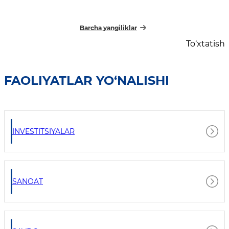
loyihalarni ilgari surish masalalari muhokama
qilindi
Barcha yangiliklar
To‘xtatish
FAOLIYATLAR YO‘NALISHI
INVESTITSIYALAR
SANOAT