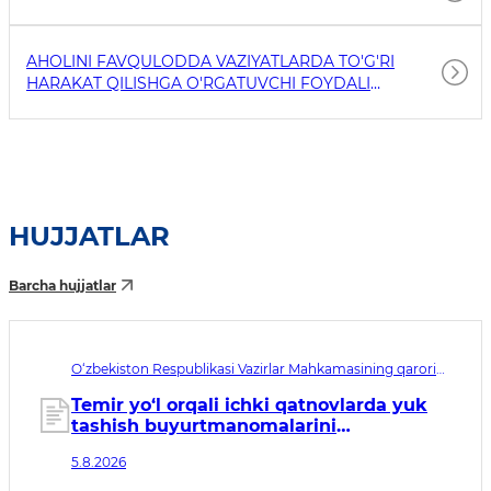
AHOLINI FAVQULODDA VAZIYATLARDA TO'G'RI
HARAKAT QILISHGA O'RGATUVCHI FOYDALI
HAVOLALAR
HUJJATLAR
Barcha hujjatlar
O‘zbekiston Respublikasi Vazirlar Mahkamasining qarori
№433. Qabul qilingan sana 05.08.2026. Kuchga kirish
sanasi 01.10.2026
Temir yo‘l orqali ichki qatnovlarda yuk
tashish buyurtmanomalarini
rasmiylashtirish bo‘yicha davlat
5.8.2026
xizmatini ko‘rsatishning ma’muriy
reglamentini tasdiqlash to‘g‘risida