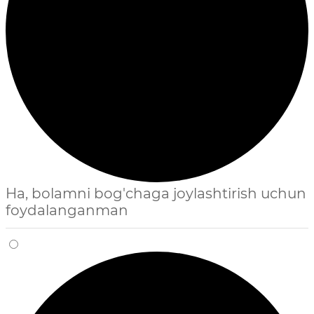
Ha, bolamni bog'chaga joylashtirish uchun
foydalanganman