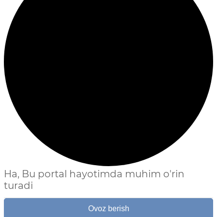
Ha, Bu portal hayotimda muhim o'rin
turadi
Ovoz berish