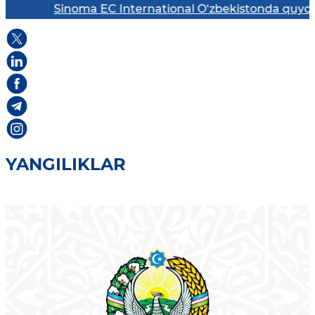
Sinoma EC International O‘zbekistonda quyosh elektr
YANGILIKLAR