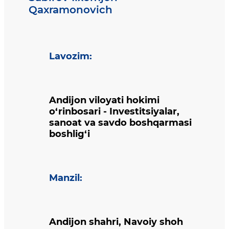
Qaxramonovich
Lavozim
:
Andijon viloyati hokimi
o‘rinbosari - Investitsiyalar,
sanoat va savdo boshqarmasi
boshlig‘i
Manzil
:
Andijon shahri, Navoiy shoh