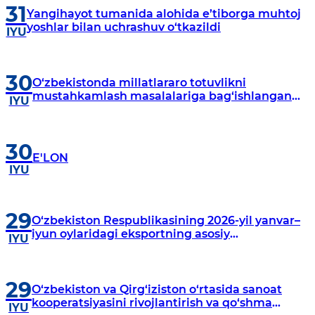
31
Yangihayot tumanida alohida e’tiborga muhtoj
yoshlar bilan uchrashuv o‘tkazildi
IYU
30
O‘zbekistonda millatlararo totuvlikni
mustahkamlash masalalariga bag‘ishlangan
IYU
brifing o‘tkazildi
30
E'LON
IYU
29
O‘zbekiston Respublikasining 2026-yil yanvar–
iyun oylaridagi eksportning asosiy
IYU
ko‘rsatkichlari (oltin eksporti hisobga
olinmagan holda)
29
O‘zbekiston va Qirg‘iziston o‘rtasida sanoat
kooperatsiyasini rivojlantirish va qo‘shma
IYU