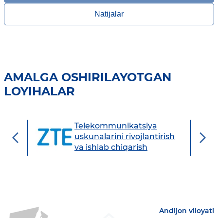
Natijalar
AMALGA OSHIRILAYOTGAN
LOYIHALAR
Telekommunikatsiya
hi
uskunalarini rivojlantirish
va ishlab chiqarish
Andijon viloyati