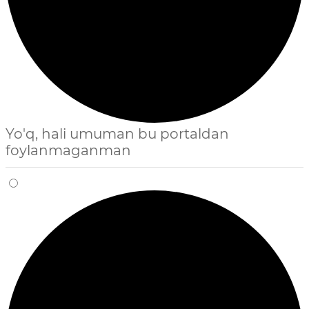
Yo'q, hali umuman bu portaldan
foylanmaganman