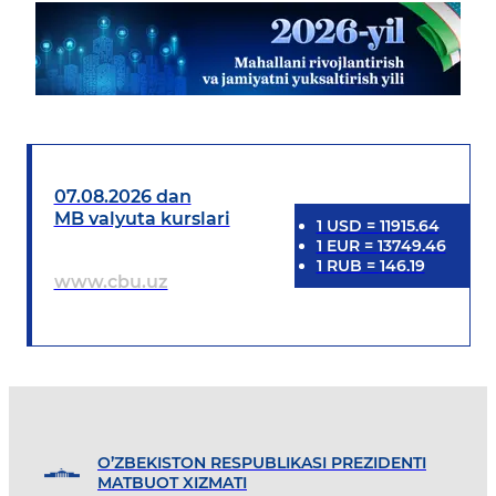
07.08.2026 dan
MB valyuta kurslari
1
USD
=
11915.64
1
EUR
=
13749.46
1
RUB
=
146.19
www.cbu.uz
O’ZBEKISTON RESPUBLIKASI PREZIDENTI
MATBUOT XIZMATI