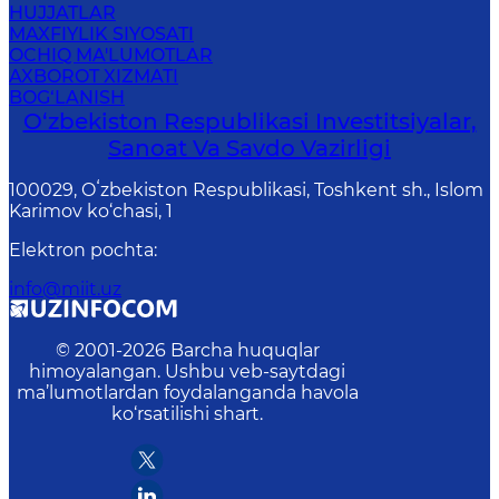
HUJJATLAR
MAXFIYLIK SIYOSATI
OCHIQ MA'LUMOTLAR
AXBOROT XIZMATI
BOG‘LANISH
O‘zbekiston Respublikasi Investitsiyalar,
Sanoat Va Savdo Vazirligi
100029, Oʻzbekiston Respublikasi, Toshkent sh., Islom
Karimov ko‘chasi, 1
Elektron pochta
:
info@miit.uz
© 2001-
2026
Barcha huquqlar
himoyalangan. Ushbu veb-saytdagi
ma’lumotlardan foydalanganda havola
ko‘rsatilishi shart.