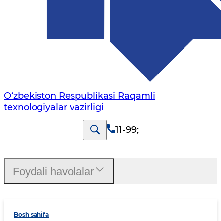
O‘zbekiston Respublikasi Raqamli
texnologiyalar vazirligi
11-99
;
Foydali havolalar
Bosh sahifa