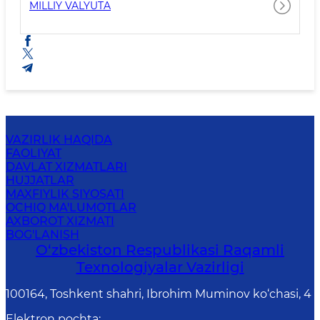
MILLIY VALYUTA
VAZIRLIK HAQIDA
FAOLIYAT
DAVLAT XIZMATLARI
HUJJATLAR
MAXFIYLIK SIYOSATI
OCHIQ MA'LUMOTLAR
AXBOROT XIZMATI
BOG'LANISH
O‘zbekiston Respublikasi Raqamli
Texnologiyalar Vazirligi
100164, Toshkent shahri, Ibrohim Muminov ko‘chasi, 4
Elektron pochta
: