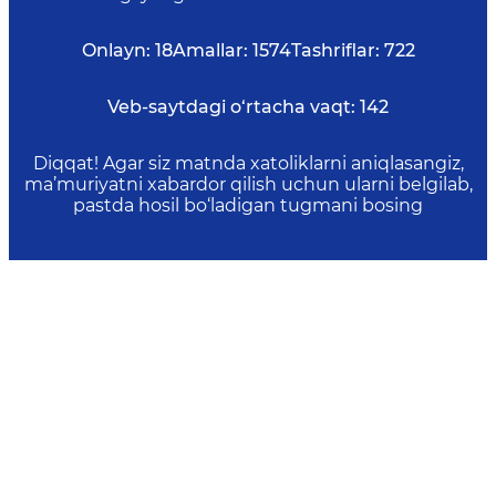
Onlayn:
18
Amallar:
1574
Tashriflar:
722
Veb-saytdagi o‘rtacha vaqt:
142
Diqqat! Agar siz matnda xatoliklarni aniqlasangiz,
ma’muriyatni xabardor qilish uchun ularni belgilab,
pastda hosil bo‘ladigan tugmani bosing