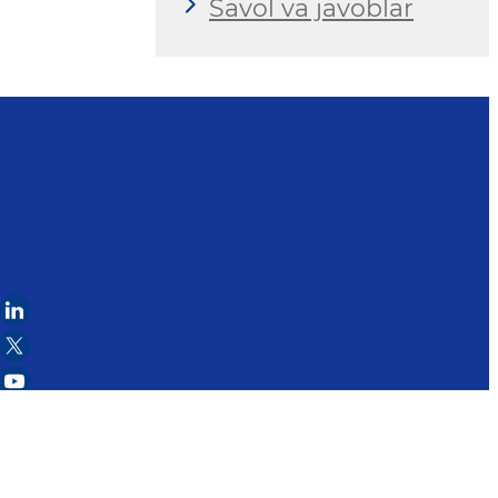
Savol va javoblar