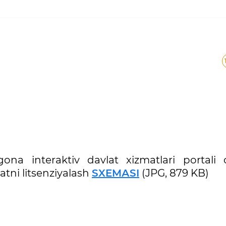
ona interaktiv davlat xizmatlari portali o
atni litsenziyalash
SXEMАSI
(JPG, 879 KB)