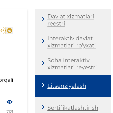
Davlat xizmatlari
reestri
16
+
Interaktiv davlat
xizmatlari ro'yxati
Soha interaktiv
xizmatlari reyestri
rqali
Litsenziyalash
Sertifikatlashtirish
7121