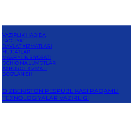
VAZIRLIK HAQIDA
FAOLIYAT
DAVLAT XIZMATLARI
HUJJATLAR
MAXFIYLIK SIYOSATI
OCHIQ MA'LUMOTLAR
AXBOROT XIZMATI
BOG'LANISH
O‘ZBEKISTON RESPUBLIKASI RAQAMLI
TEXNOLOGIYALAR VAZIRLIGI
100164, Toshkent shahri, Ibrohim Muminov ko‘chasi, 4
Elektron pochta
:
info@digital.uz