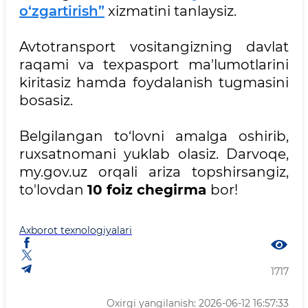
o‘zgartirish”
xizmatini tanlaysiz.
Avtotransport vositangizning davlat
raqami va texpasport ma'lumotlarini
kiritasiz hamda foydalanish tugmasini
bosasiz.
Belgilangan to‘lovni amalga oshirib,
ruxsatnomani yuklab olasiz. Darvoqe,
my.gov.uz orqali ariza topshirsangiz,
to'lovdan
10 foiz chegirma
bor!
Axborot texnologiyalari
1717
Oxirgi yangilanish: 2026-06-12 16:57:33