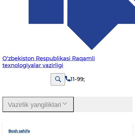
O‘zbekiston Respublikasi Raqamli
texnologiyalar vazirligi
11-99
;
Vazirlik yangiliklari
Bosh sahifa