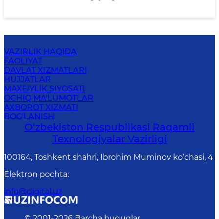
VAZIRLIK HAQIDA
FAOLIYAT
DAVLAT XIZMATLARI
HUJJATLAR
MAXFIYLIK SIYOSATI
OCHIQ MA'LUMOTLAR
AXBOROT XIZMATI
BOG'LANISH
O‘zbekiston Respublikasi Raqamli
Texnologiyalar Vazirligi
100164, Toshkent shahri, Ibrohim Muminov ko‘chasi, 4
Elektron pochta
:
info@digital.uz
© 2001-
2026
Barcha huquqlar