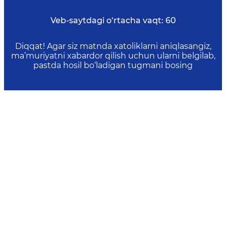
Veb-saytdagi o‘rtacha vaqt:
60
Diqqat! Agar siz matnda xatoliklarni aniqlasangiz,
ma’muriyatni xabardor qilish uchun ularni belgilab,
pastda hosil bo‘ladigan tugmani bosing