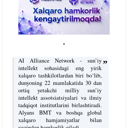
AI Alliance Network - sun’iy
intellekt sohasidagi eng yirik
xalqaro tashkilotlardan biri bo‘lib,
dunyoning 22 mamlakatida 30 dan
ortiq yetakchi milliy sun’iy
intellekt assotsiatsiyalari va ilmiy
tadqiqot institutlarini birlashtiradi.
Alyans BMT va boshqa global
xalqaro hamjamiyatlar bilan
yaqindan hamkorlik qiladi.