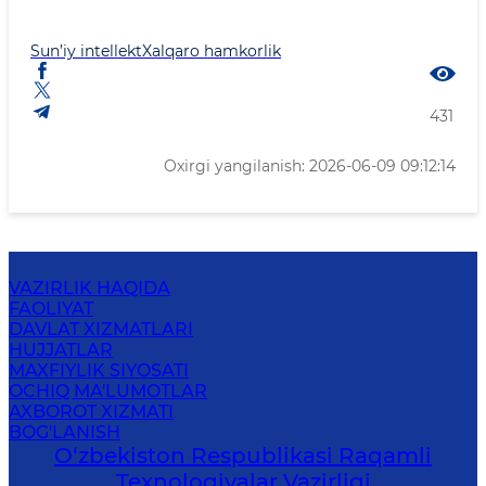
Sun’iy intellekt
Xalqaro hamkorlik
431
Oxirgi yangilanish: 2026-06-09 09:12:14
VAZIRLIK HAQIDA
FAOLIYAT
DAVLAT XIZMATLARI
HUJJATLAR
MAXFIYLIK SIYOSATI
OCHIQ MA'LUMOTLAR
AXBOROT XIZMATI
BOG'LANISH
O‘zbekiston Respublikasi Raqamli
Texnologiyalar Vazirligi