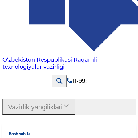
O‘zbekiston Respublikasi Raqamli
texnologiyalar vazirligi
11-99
;
Vazirlik yangiliklari
Bosh sahifa