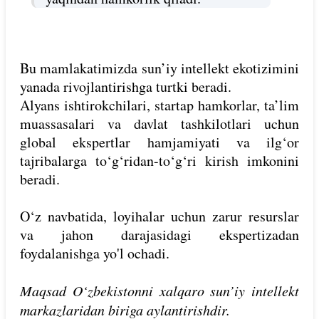
Bu mamlakatimizda sun’iy intellekt ekotizimini
yanada rivojlantirishga turtki beradi.
Alyans ishtirokchilari, startap hamkorlar, ta’lim
muassasalari va davlat tashkilotlari uchun
global ekspertlar hamjamiyati va ilg‘or
tajribalarga to‘g‘ridan-to‘g‘ri kirish imkonini
beradi.
O‘z navbatida, loyihalar uchun zarur resurslar
va jahon darajasidagi ekspertizadan
foydalanishga yo'l ochadi.
Maqsad O‘zbekistonni xalqaro sun’iy intellekt
markazlaridan biriga aylantirishdir.