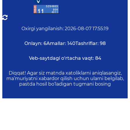
Oxirgi yangilanish
:
2026-08-07 17:55:19
Onlayn:
6
Amallar:
140
Tashriflar:
98
Veb-saytdagi o‘rtacha vaqt:
84
Diqqat! Agar siz matnda xatoliklarni aniqlasangiz,
ma’muriyatni xabardor qilish uchun ularni belgilab,
pastda hosil bo‘ladigan tugmani bosing