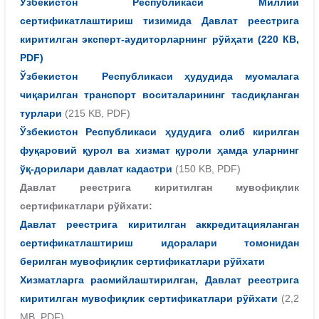
Ўзбекистон Республикаси Миллий
сертификатлаштириш тизимида Давлат реестрига
киритилган эксперт-аудиторларнинг рўйҳати
(220 КB,
PDF)
Ўзбекистон Республикаси ҳудудида муомалага
чиқарилган транспорт воситаларининг тасдиқланган
турлари
(215 KB, PDF)
Ўзбекистон Республикаси ҳудудига олиб кирилган
фуқаровий қурол ва хизмат қуроли ҳамда уларнинг
ўқ-дорилари давлат кадастри
(150 KB, PDF)
Давлат реестрига киритилган мувофиқлик
сертификатлари рўйхати:
Давлат реестрига киритилган аккредитацияланган
сертификатлаштириш идоралари томонидан
берилган мувофиқлик сертификатлари рўйхати
Хизматларга расмийлаштирилган, Давлат реестрига
киритилган мувофиқлик сертификатлари рўйхати
(2,2
MB, PDF)
.