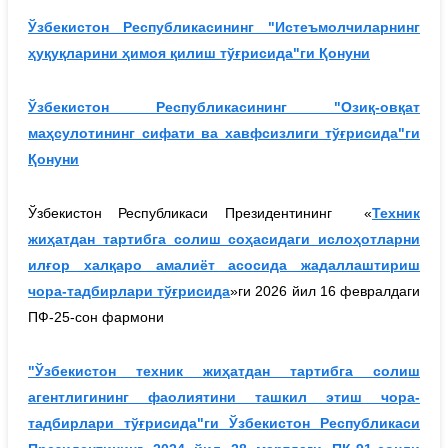
Ўзбекистон Республикасининг "Истеъмолчиларнинг
ҳуқуқларини ҳимоя қилиш тўғрисида"ги Қонуни
Ўзбекистон Республикасининг "Озиқ-овқат
маҳсулотининг сифати ва хавфсизлиги тўғрисида"ги
Қонуни
Ўзбекистон Республикаси Президентининг «
Техник
жиҳатдан тартибга солиш соҳасидаги ислоҳотларни
илғор халқаро амалиёт асосида жадаллаштириш
чора-тадбирлари тўғрисида
»ги 2026 йил 16 февралдаги
ПФ-25-сон фармони
"Ўзбекистон техник жиҳатдан тартибга солиш
агентлигининг фаолиятини ташкил этиш чора-
тадбирлари тўғрисида"
ги Ўзбекистон Республикаси