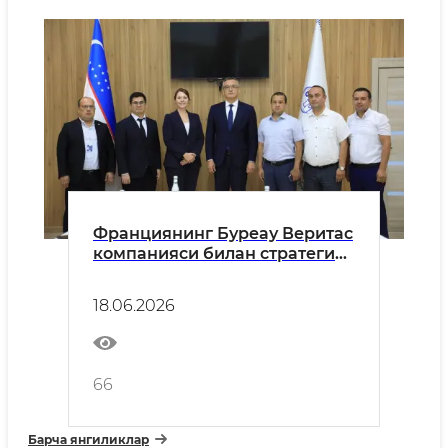
Франциянинг Буреау Веритас
компанияси билан стратегик
ҳамкорлик кенгаймоқда
18.06.2026
66
Барча янгиликлар