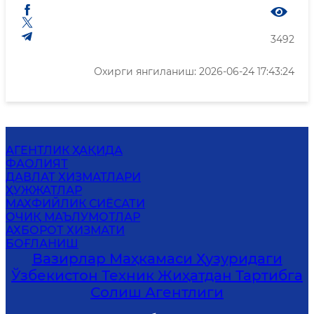
3492
Охирги янгиланиш: 2026-06-24 17:43:24
АГЕНТЛИК ҲАҚИДА
ФАОЛИЯТ
ДАВЛАТ ХИЗМАТЛАРИ
ҲУЖЖАТЛАР
MАХФИЙЛИК СИЁСАТИ
ОЧИҚ МАЪЛУМОТЛАР
АХБОРОТ ХИЗМАТИ
БОҒЛАНИШ
Вазирлар Маҳкамаси Ҳузуридаги
Ўзбекистон Техник Жиҳатдан Тартибга
Солиш Агентлиги