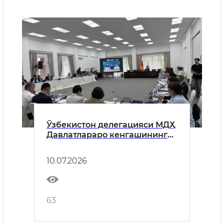
Ўзбекистон делегацияси МДҲ
Давлатлараро кенгашининг
69-йиғилишида иштирок этди
10.07.2026
63