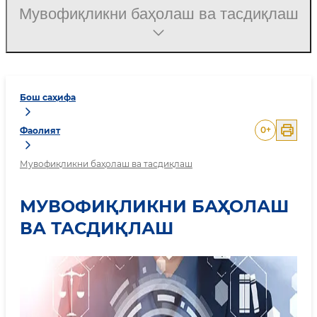
Мувофиқликни баҳолаш ва тасдиқлаш
Бош саҳифа
0
+
Фаолият
Мувофиқликни баҳолаш ва тасдиқлаш
МУВОФИҚЛИКНИ БАҲОЛАШ
ВА ТАСДИҚЛАШ