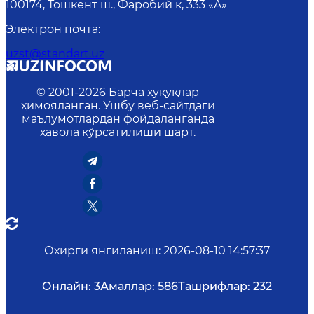
100174, Тошкент ш., Фаробий к, 333 «A»
Электрон почта
:
uzst@standart.uz
© 2001-
2026
Барча ҳуқуқлар
ҳимояланган. Ушбу веб-сайтдаги
маълумотлардан фойдаланганда
ҳавола кўрсатилиши шарт.
Охирги янгиланиш
:
2026-08-10 14:57:37
Онлайн:
3
Амаллар:
586
Ташрифлар:
232