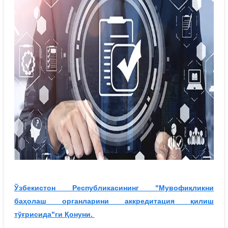
Ўзбекистон Республикасининг "Мувофиқликни
баҳолаш органларини аккредитация қилиш
тўғрисида"ги Қонуни.