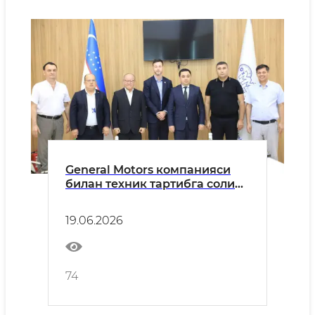
General Motors компанияси
билан техник тартибга солиш
соҳасидаги ҳамкорлик
масалалари муҳокама
19.06.2026
қилинди
74