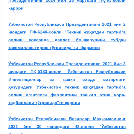
Президентининг 2024 йил 28 мартдаги ПҚ-91-сонли
қарори
Ўзбекистон Республикаси Президентининг 2021 йил 2
июндаги ПФ-6240-сонли "Техник жиҳатдан тартибга
солиш соҳасида давлат бошқарувини тубдан
такомиллаштириш тўғрисида"ги фармони
Ўзбекистон Республикаси Президентининг 2021 йил 2
июндаги ПҚ-5133-сонли "
Ў
збекистон Республикаси
Инвестициялар ва ташқи савдо вазирлиги
ҳузуридаги
Ў
збекистон техник жиҳатдан тартибга
солиш агентлиги фаолиятини ташкил этиш чора-
тадбирлари тўғрисида"ги қарори
Ўзбекистон Республикаси Вазирлар Маҳкамасининг
2021 йил 30 январдаги 43-сонли "Ўзбекистон