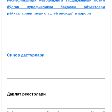
Республикасида мувофиқлиги тасдиқланиши лозим
бўлган мувофиқликни баҳолаш объектлари
рўйхатларини тасдиқлаш тўғрисида"ги қарори
Синов дастурлари
Давлат реестрлари