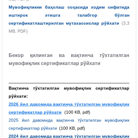
Мувофиқликни баҳолаш соҳасида ходим сифатида
иштирок этишга талабгор бўлган
сертификатлаштирилган мутахассислар рўйхати
(3,3
MB, PDF)
Бекор қилинган ва вақтинча тўхтатилган
мувофиқлик сертификатлар рўйхати
Вақтинча тўхтатилган мувофиқлик сертификатлар
рўйхати:
2026 йил давомида вақтинча тўхтатилган мувофиқлик
сертификатлар рўйхати
(100 KB, pdf)
2025 йил давомида вақтинча тўхтатилган мувофиқлик
сертификатлар рўйхати
(100 KB, pdf)
2024 йил давомида вақтинча тўхтатилган мувофиқлик