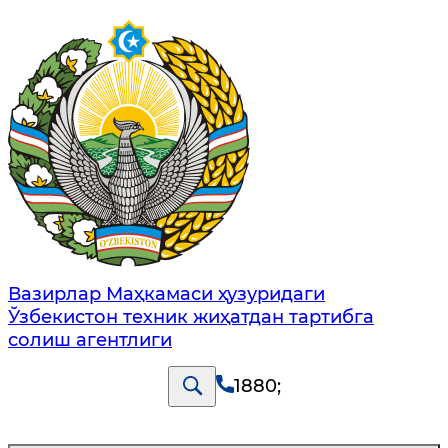
Вазирлар Маҳкамаси ҳузуридаги
Ўзбекистон техник жиҳатдан тартибга
солиш агентлиги
1880
;