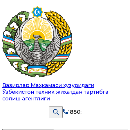
Вазирлар Маҳкамаси ҳузуридаги
Ўзбекистон техник жиҳатдан тартибга
солиш агентлиги
1880
;