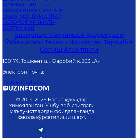
ҲУЖЖАТЛАР
MАХФИЙЛИК СИЁСАТИ
ОЧИҚ МАЪЛУМОТЛАР
АХБОРОТ ХИЗМАТИ
БОҒЛАНИШ
Вазирлар Маҳкамаси Ҳузуридаги
Ўзбекистон Техник Жиҳатдан Тартибга
Солиш Агентлиги
100174, Тошкент ш., Фаробий к, 333 «A»
Электрон почта
:
uzst@standart.uz
© 2001-
2026
Барча ҳуқуқлар
ҳимояланган. Ушбу веб-сайтдаги
маълумотлардан фойдаланганда
ҳавола кўрсатилиши шарт.