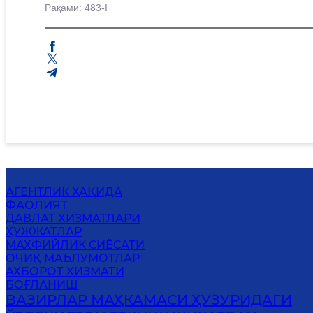
Рақами: 483-I
АГЕНТЛИК ҲАҚИДА
ФАОЛИЯТ
ДАВЛАТ ХИЗМАТЛАРИ
ҲУЖЖАТЛАР
MАХФИЙЛИК СИЁСАТИ
ОЧИҚ МАЪЛУМОТЛАР
АХБОРОТ ХИЗМАТИ
БОҒЛАНИШ
ВАЗИРЛАР МАҲКАМАСИ ҲУЗУРИДАГИ