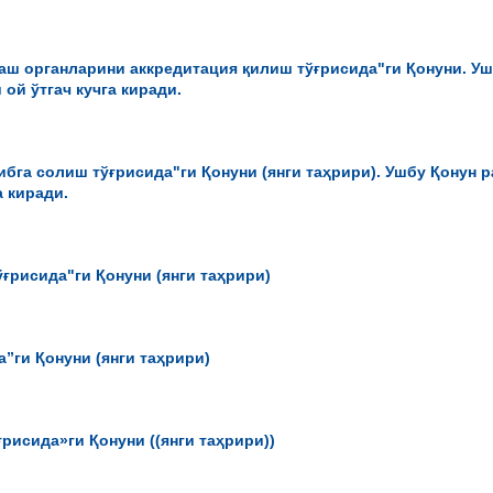
аш органларини аккредитация қилиш тўғрисида"ги Қонуни. У
ой ўтгач кучга киради.
ибга солиш тўғрисида"ги Қонуни (янги таҳрири). Ушбу Қонун 
а киради.
ғрисида"ги Қонуни (янги таҳрири)
”ги Қонуни (янги таҳрири)
рисида»ги Қонуни ((янги таҳрири))