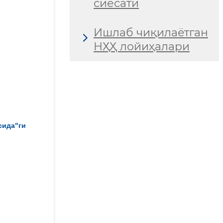
сиёсати
Ишлаб чиқилаётган
НҲҲ лойиҳалари
сида"ги