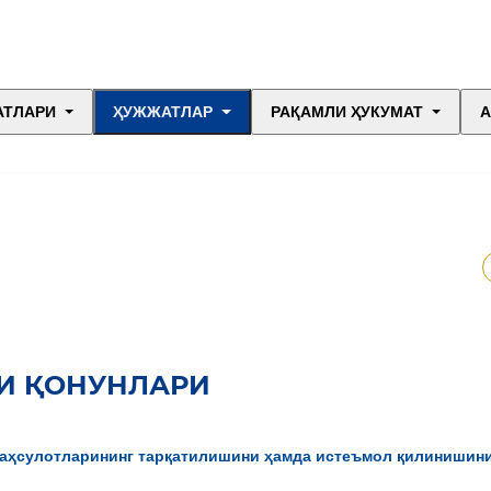
АТЛАРИ
ҲУЖЖАТЛАР
РАҚАМЛИ ҲУКУМАТ
А
И ҚОНУНЛАРИ
 маҳсулотларининг тарқатилишини ҳамда истеъмол қилинишин