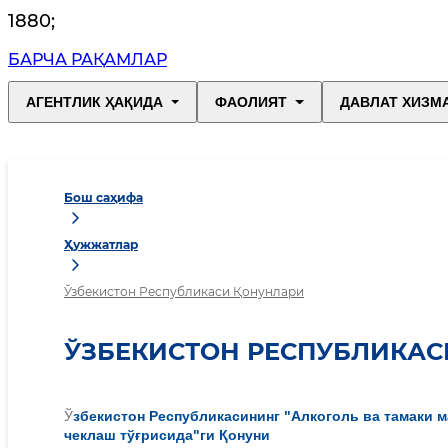
1880
;
БАРЧА РАҚАМЛАР
АГЕНТЛИК ҲАҚИДА
ФАОЛИЯТ
ДАВЛАТ ХИЗМ
Бош саҳифа
Ҳужжатлар
Ўзбекистон Республикаси Қонунлари
ЎЗБЕКИСТОН РЕСПУБЛИКАС
Ў
збекистон Республикасининг "Алкоголь ва тамаки
чеклаш тўғрисида"ги Қонуни