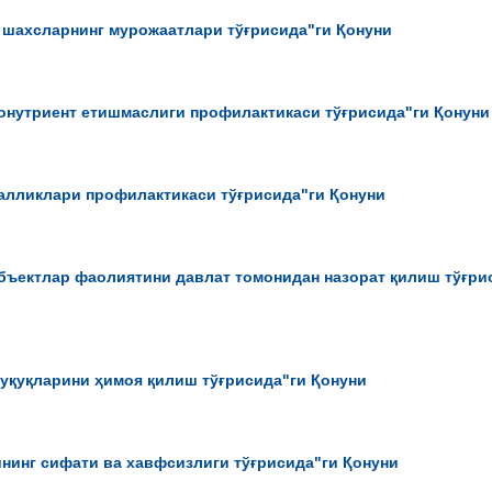
 шахсларнинг мурожаатлари тўғрисида"ги Қонуни
онутриент етишмаслиги профилактикаси тўғрисида"ги Қонуни
алликлари профилактикаси тўғрисида"ги Қонуни
бъектлар фаолиятини давлат томонидан назорат қилиш тўғри
уқуқларини ҳимоя қилиш тўғрисида"ги Қонуни
ининг сифати ва хавфсизлиги тўғрисида"ги Қонуни