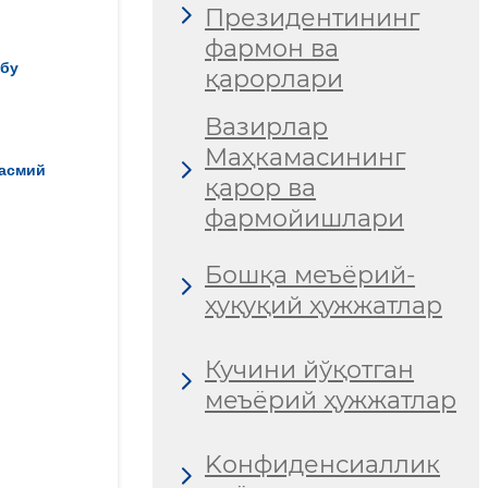
Президентининг
фармон ва
шбу
қарорлари
Вазирлар
Маҳкамасининг
расмий
қарор ва
фармойишлари
Бошқа меъёрий-
ҳуқуқий ҳужжатлар
Кучини йўқотган
меъёрий ҳужжатлар
Kонфиденсиаллик