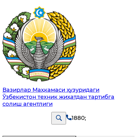
Вазирлар Маҳкамаси ҳузуридаги
Ўзбекистон техник жиҳатдан тартибга
солиш агентлиги
1880
;