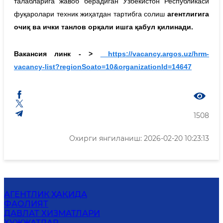
талабларига жавоб берадиган Ўзбекистон Республикаси
фуқаролари техник жиҳатдан тартибга солиш
агентлигига
очиқ
ва
ички
танлов
орқали
ишга
қабул
қилинади
.
Вакансия линк - >
https
://
vacancy
.
argos
.
uz
/
hrm
-
vacancy
-
list
?
regionSoato
=10&
organizationId
=14647
1508
Охирги янгиланиш: 2026-02-20 10:23:13
АГЕНТЛИК ҲАҚИДА
ФАОЛИЯТ
ДАВЛАТ ХИЗМАТЛАРИ
ҲУЖЖАТЛАР