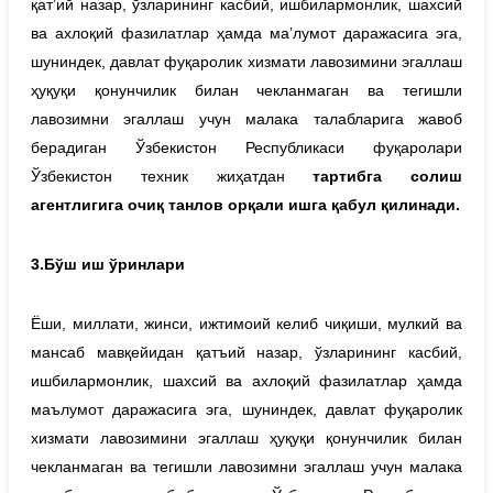
қат’ий назар, ўзларининг касбий, ишбилармонлик, шахсий
ва ахлоқий фазилатлар ҳамда ма’лумот даражасига эга,
шуниндек, давлат фуқаролик хизмати лавозимини эгаллаш
ҳуқуқи қонунчилик билан чекланмаган ва тегишли
лавозимни эгаллаш учун малака талабларига жавоб
берадиган Ўзбекистон Республикаси фуқаролари
Ўзбекистон техник жиҳатдан
тартибга солиш
агентлигига очиқ танлов орқали ишга қабул қилинади.
3.
Бўш
иш
ўринлари
Ёши, миллати, жинси, ижтимоий келиб чиқиши, мулкий ва
мансаб мавқейидан қатъий назар, ўзларининг касбий,
ишбилармонлик, шахсий ва ахлоқий фазилатлар ҳамда
маълумот даражасига эга, шуниндек, давлат фуқаролик
хизмати лавозимини эгаллаш ҳуқуқи қонунчилик билан
чекланмаган ва тегишли лавозимни эгаллаш учун малака