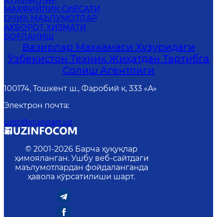
MАХФИЙЛИК СИЁСАТИ
ОЧИҚ МАЪЛУМОТЛАР
АХБОРОТ ХИЗМАТИ
БОҒЛАНИШ
Вазирлар Маҳкамаси Ҳузуридаги
Ўзбекистон Техник Жиҳатдан Тартибга
Солиш Агентлиги
100174, Тошкент ш., Фаробий к, 333 «A»
Электрон почта
:
uzst@standart.uz
© 2001-
2026
Барча ҳуқуқлар
ҳимояланган. Ушбу веб-сайтдаги
маълумотлардан фойдаланганда
ҳавола кўрсатилиши шарт.