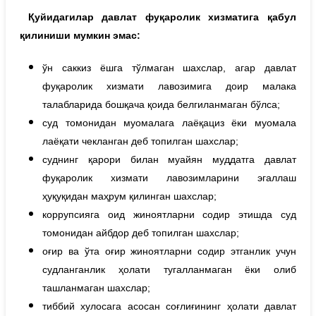
Қуйидагилар давлат фуқаролик хизматига қабул
қилиниши мумкин эмас:
ўн саккиз ёшга тўлмаган шахслар, агар давлат
фуқаролик хизмати лавозимига доир малака
талабларида бошқача қоида белгиланмаган бўлса;
суд томонидан муомалага лаёқациз ёки муомала
лаёқати чекланган деб топилган шахслар;
суднинг қарори билан муайян муддатга давлат
фуқаролик хизмати лавозимларини эгаллаш
ҳуқуқидан маҳрум қилинган шахслар;
коррупсияга оид жиноятларни содир этишда суд
томонидан айбдор деб топилган шахслар;
оғир ва ўта оғир жиноятларни содир этганлик учун
судланганлик ҳолати тугалланмаган ёки олиб
ташланмаган шахслар;
тиббий хулосага асосан соғлиғининг ҳолати давлат