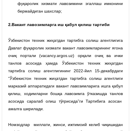
фуқаролик хизмати лавозимини эгаллаш имконини
бермайдиган шахслар;
2.Вакант лавозимларга иш қабул қилиш тартиби
Ўзбекистон техник жиҳатдан тартибга солиш агентлигига
Давлат фуқаролик хизмати вакант лавозимларининг ягона
очиқ портали (vacancy.argos.uz) орқали очиқ ва ички
танлов асосида ҳамда Ўзбекистон техник жиҳатдан
тартибга солиш агентлигининг 2022-йил 15-декабрдаги
“Ўзбекистон техник жиҳатдан тартибга солиш агентлиги
марказий аппаратидаги вакант лавозимларига ишга қабул
қилиш, ходимларни бошқа лавозимга ўтказишда танлов
асосида саралаб олиш тўғрисида”ги Тартибига асосан
амалга ширилади.
Номзодлар миллати, жинси, ижтимоий келиб чиқишидан