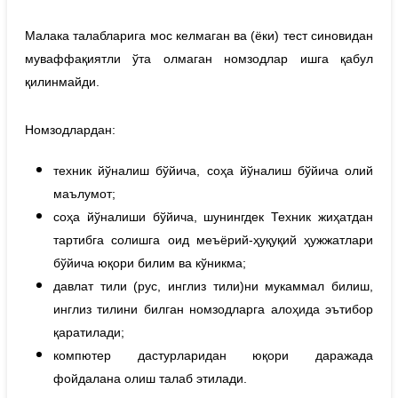
Малака талабларига мос келмаган ва (ёки) тест синовидан
муваффақиятли ўта олмаган номзодлар ишга қабул
қилинмайди.
Номзодлардан:
техник йўналиш бўйича, соҳа йўналиш бўйича олий
маълумот;
соҳа йўналиши бўйича, шунингдек Техник жиҳатдан
тартибга солишга оид меъёрий-ҳуқуқий ҳужжатлари
бўйича юқори билим ва кўникма;
давлат тили (рус, инглиз тили)ни мукаммал билиш,
инглиз тилини билган номзодларга алоҳида эътибор
қаратилади;
компютер дастурларидан юқори даражада
фойдалана олиш талаб этилади.