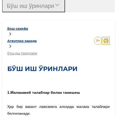
Бўш иш ўринлари
Бош саҳифа
0
+
Агентлик ҳақида
Бўш иш ўринлари
БЎШ ИШ ЎРИНЛАРИ
1
.
Малакавий талаблар билан танишиш
Ҳар бир вакант лавозимга алоҳида малака талаблари
белгиланади.