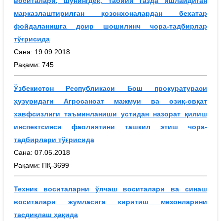
воситалари, шунингдек, табиий газда ишлайдиган
марказлаштирилган қозонхоналардан бехатар
фойдаланишга доир шошилинч чора-тадбирлар
тўғрисида
Сана: 19.09.2018
Рақами: 745
Ўзбекистон Республикаси Бош прокуратураси
ҳузуридаги Агросаноат мажмуи ва озиқ-овқат
хавфсизлиги таъминланиши устидан назорат қилиш
инспектсияси фаолиятини ташкил этиш чора-
тадбирлари тўғрисида
Сана: 07.05.2018
Рақами: ПҚ-3699
Техник воситаларни ўлчаш воситалари ва синаш
воситалари жумласига киритиш мезонларини
тасдиқлаш ҳақида