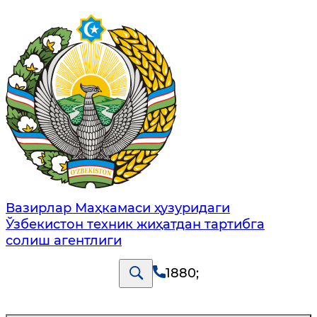
Вазирлар Маҳкамаси ҳузуридаги
Ўзбекистон техник жиҳатдан тартибга
солиш агентлиги
1880
;