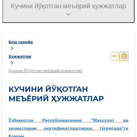
Кучини йўқотган меъёрий ҳужжатлар
Бош саҳифа
0
+
Ҳужжатлар
Кучини ЙЎқотган меЪёрий ҳужжатлар
КУЧИНИ ЙЎҚОТГАН
МЕЪЁРИЙ ҲУЖЖАТЛАР
Ўзбекистон Республикасининг "Маҳсулот ва
хизматларни сертификатлаштириш тўғрисида"ги
Қонуни