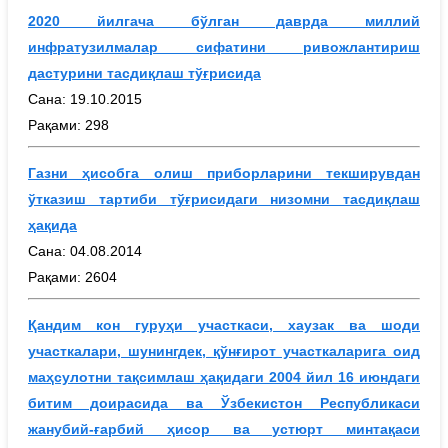
2020 йилгача бўлган даврда миллий
инфратузилмалар сифатини ривожлантириш
дастурини тасдиқлаш тўғрисида
Сана: 19.10.2015
Рақами: 298
Газни ҳисобга олиш приборларини текширувдан
ўтказиш тартиби тўғрисидаги низомни тасдиқлаш
ҳақида
Сана: 04.08.2014
Рақами: 2604
Қандим кон гуруҳи участкаси, хаузак ва шоди
участкалари, шунингдек, қўнғирот участкаларига оид
маҳсулотни тақсимлаш ҳақидаги 2004 йил 16 июндаги
битим доирасида ва Ўзбекистон Республикаси
жанубий-ғарбий ҳисор ва устюрт минтақаси