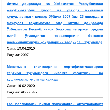
битим доирасида ва Ўзбекистон Республикаси
жанубий-ғарбий ҳисор ва устюрт минтақаси
ҳудудларидаги конлар бўйича 2007 йил 23 январдаги
маҳсулот тақсимотига оид битим доирасида
Ўзбекистон Республикаси божхона чегараси орқали
олиб ўтиладиган товарларнинг божхона
расмийлаштируви қоидаларини тасдиқлаш тўғрисида
Сана: 19.04.2010
Рақами: 2097
Менежмент тизимларини сертификатлаштириш
тартиби тугрисидаги низомга узгартириш ва
кушимчалар киритиш хакида
Сана: 19.02.2020
Рақами: АВ-2754-2
Газ баллонлари билан жиҳозланган автотранспорт