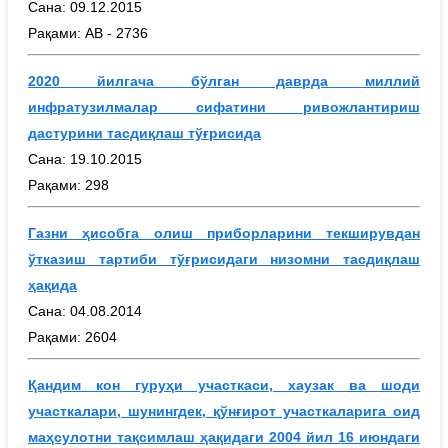
Сана: 09.12.2015
Рақами: АВ - 2736
2020 йилгача бўлган даврда миллий
инфратузилмалар сифатини ривожлантириш
дастурини тасдиқлаш тўғрисида
Сана: 19.10.2015
Рақами: 298
Газни ҳисобга олиш приборларини текширувдан
ўтказиш тартиби тўғрисидаги низомни тасдиқлаш
ҳақида
Сана: 04.08.2014
Рақами: 2604
Қандим кон гуруҳи участкаси, хаузак ва шоди
участкалари, шунингдек, қўнғирот участкаларига оид
маҳсулотни тақсимлаш ҳақидаги 2004 йил 16 июндаги