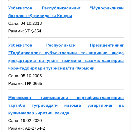
Ўзбекистон Республикасининг "Мувофиқликни
баҳолаш тўғрисида"ги Қонуни
Сана: 04.10.2013
Рақами: ЎРҚ-354
Ўзбекистон Республикаси Президентининг
"Тадбиркорлик субъектларини текширишни янада
қисқартириш ва унинг тизимини такомиллаштириш
чора-тадбирлари тўғрисида"ги Фармони
Сана: 05.10.2005
Рақами: ПФ-3665
Менежмент тизимларини сертификатлаштириш
тартиби т
ўғ
рисидаги низомга узгартириш ва
кушимчалар киритиш хакида
Сана: 19.02.2020
Рақами: АВ-2754-2