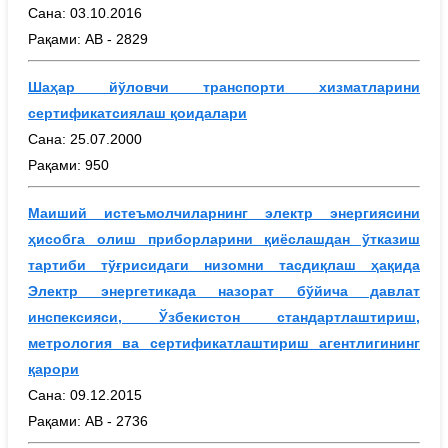
Сана: 03.10.2016
Рақами: АВ - 2829
Шаҳар йўловчи транспорти хизматларини
сертификатсиялаш қоидалари
Сана: 25.07.2000
Рақами: 950
Маиший истеъмолчиларнинг электр энергиясини
ҳисобга олиш приборларини қиёслашдан ўтказиш
тартиби тўғрисидаги низомни тасдиқлаш ҳақида
Электр энергетикада назорат бўйича давлат
инспексияси, Ўзбекистон стандартлаштириш,
метрология ва сертификатлаштириш агентлигининг
қарори
Сана: 09.12.2015
Рақами: АВ - 2736