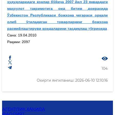
ҳудудларидаги конлар бўйича 2007 йил 23 январдаги
маҳсулот тақсимотига оид битим доирасида
Ўзбекистон Республикаси божхона чегараси орқали
олиб ўтиладиган товарларнинг божхона
расмийлаштируви қоидаларини тасдиқлаш тўғрисида
Сана: 19.04.2010
Рақами: 2097
104
Охирги янгиланиш: 2026-06-10 12:10:16
АГЕНТЛИК ҲАҚИДА
ФАОЛИЯТ