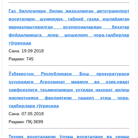
Газ баллонлари билан жиҳозланган автотранспорт
воситалари, шунингдек, табиий газда ишлайдиган
марказлаштирилган қозонхоналардан бехатар
фойдаланишга доир шошилинч чора-тадбирлар
тўғрисида
Сана: 19.09.2018
Рақами: 745
Ўзбекистон Республикаси Бош прокуратураси
ҳузуридаги Агросаноат мажмуи ва озиқ-овқат
хавфсизлиги таъминланиши устидан назорат қилиш
инспектсияси фаолиятини ташкил этиш чора-
тадбирлари тўғрисида
Сана: 07.05.2018
Рақами: ПҚ-3699
Техник воситаларни ўлчаш воситалари ва синаш