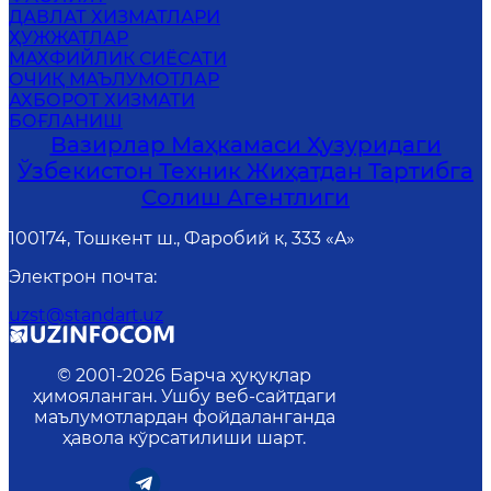
ДАВЛАТ ХИЗМАТЛАРИ
ҲУЖЖАТЛАР
MАХФИЙЛИК СИЁСАТИ
ОЧИҚ МАЪЛУМОТЛАР
АХБОРОТ ХИЗМАТИ
БОҒЛАНИШ
Вазирлар Маҳкамаси Ҳузуридаги
Ўзбекистон Техник Жиҳатдан Тартибга
Солиш Агентлиги
100174, Тошкент ш., Фаробий к, 333 «A»
Электрон почта
:
uzst@standart.uz
© 2001-
2026
Барча ҳуқуқлар
ҳимояланган. Ушбу веб-сайтдаги
маълумотлардан фойдаланганда
ҳавола кўрсатилиши шарт.