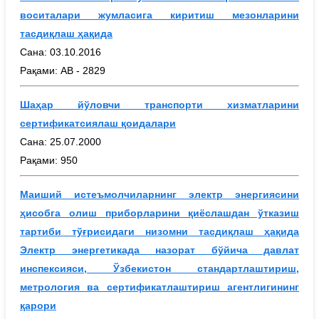
воситалари жумласига киритиш мезонларини
тасдиқлаш ҳақида
Сана: 03.10.2016
Рақами: АВ - 2829
Шаҳар йўловчи транспорти хизматларини
сертификатсиялаш қоидалари
Сана: 25.07.2000
Рақами: 950
Маиший истеъмолчиларнинг электр энергиясини
ҳисобга олиш приборларини қиёслашдан ўтказиш
тартиби тўғрисидаги низомни тасдиқлаш ҳақида
Электр энергетикада назорат бўйича давлат
инспексияси, Ўзбекистон стандартлаштириш,
метрология ва сертификатлаштириш агентлигининг
қарори