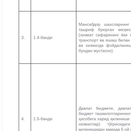
Мансабдор шахсларнинг
ташриф буюрган меҳмо
(хизмат сафарининг ёки 
3.
1.4-банди
транспорт ва яшаш билан 
ва хизматда фойдаланиш
бундан мустасно).
Давлат бюджети, давла
бюджет ташкилотларинин
4.
1.5-банди
ҳисобига харид қилиниши
хизматлар) тўғрисид
қилинишидан камида 6 ой 