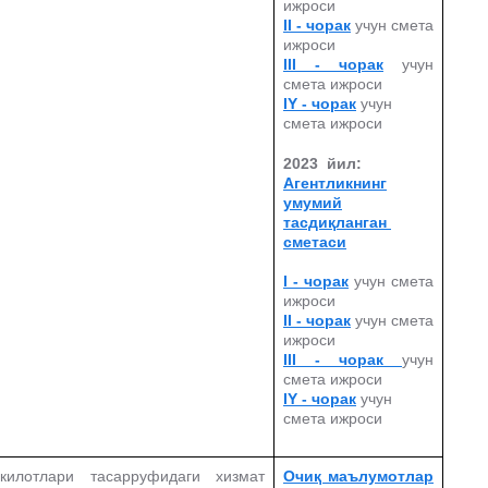
ижроси
II - чорак
учун смета
ижроси
III - чорак
учун
смета ижроси
IY - чорак
учун
смета ижроси
2023 йил:
Агентликнинг
умумий
тасдиқланган
сметаси
I - чорак
учун смета
ижроси
II - чорак
учун смета
ижроси
III - чорак
учун
смета ижроси
IY - чорак
учун
смета ижроси
килотлари тасарруфидаги хизмат
Очиқ маълумотлар