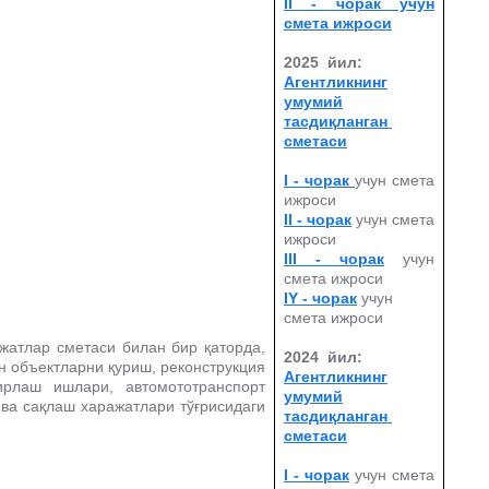
II - чорак учун
смета ижроси
2025 йил:
Агентликнинг
умумий
тасдиқланган
сметаси
I - чорак
учун смета
ижроси
II - чорак
учун смета
ижроси
III - чорак
учун
смета ижроси
IY - чорак
учун
смета ижроси
жатлар сметаси билан бир қаторда,
2024 йил:
н объектларни қуриш, реконструкция
Агентликнинг
рлаш ишлари, автомототранспорт
умумий
ва сақлаш харажатлари тўғрисидаги
тасдиқланган
сметаси
I - чорак
учун смета