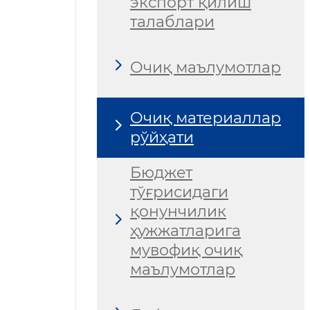
экспорт қилиш
талаблари
Очиқ маълумотлар
Очиқ материаллар
рўйҳати
Бюджет
тўғрисидаги
қонунчилик
ҳужжатларига
мувофиқ очиқ
маълумотлар