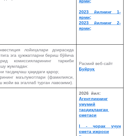
ярми;
2023 йилнинг 1-
ярми;
2023 йилнинг 2-
ярми;
нвестиция лойиҳалари доирасида
ятига эга ҳужжатларни бериш бўйича
рид комиссияларининг таркиби
Расмий веб-сайт
 шу жумладан:
Буйруқ
ни тасдиқлаш ҳақидаги қарор;
арининг маълумотлари (фамилияси,
ш жойи ва эгаллаб турган лавозими).
2026 йил:
Агентликнинг
умумий
тасдиқланган
сметаси
I - чорак учун
смета ижроси