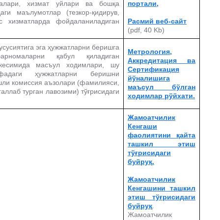
талари, хизмат уйлари ва бошқа
портали,
аги маълумотлар (тезкор-қидирув,
с хизматларда фойдаланиладиган
Расмий веб-сайт
(pdf, 40 Kb)
усусиятига эга ҳужжатларни беришга
Метрология,
арномаларни қабул қиладиган
Аккредитация ва
 кесимида масъул ходимлари, шу
Сертификация
адаги ҳужжатларни беришни
йўналишига
шли комиссия аъзолари (фамилияси,
маъсул бўлган
галлаб турган лавозими) тўғрисидаги
ходимлар рўйхати.
Жамоатчилик
Кенгаши
фаолиятини қайта
ташкил этиш
тўғрисидаги
буйруқ.
Жамоатчилик
Кенгашини ташкил
этиш тўғрисидаги
буйруқ
.
Жамоатчилик