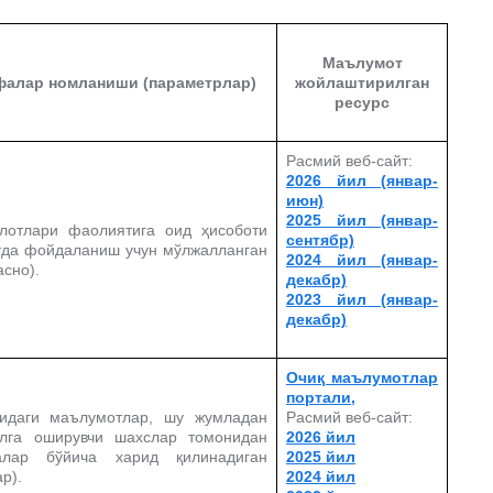
Маълумот
фалар номланиши (параметрлар)
жойлаштирилган
ресурс
Расмий веб-сайт:
2026 йил (январ-
июн)
2025 йил (январ-
илотлари фаолиятига оид ҳисоботи
сентябр)
атда фойдаланиш учун мўлжалланган
2024 йил (январ-
сно).
декабр)
2023 йил (январ-
декабр)
Очиқ маълумотлар
портали,
сидаги маълумотлар, шу жумладан
Расмий веб-сайт:
лга оширувчи шахслар томонидан
2026 йил
малар бўйича харид қилинадиган
2025 йил
р).
2024 йил