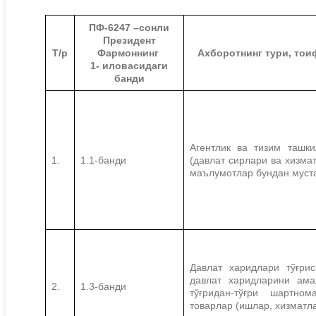
ПФ-6247 –сонли
Президент
Т/р
Фармоннинг
Ахборотнинг тури, тои
1- иловасидаги
банди
Агентлик ва тизим ташк
1.
1.1-банди
(давлат сирлари ва хизм
маълумотлар бундан муста
Давлат харидлари тўғри
давлат харидларини ама
2.
1.3-банди
тўғридан-тўғри шартно
товарлар (ишлар, хизматла