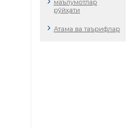
маълумотлар
рўйҳати
Атама ва таърифлар