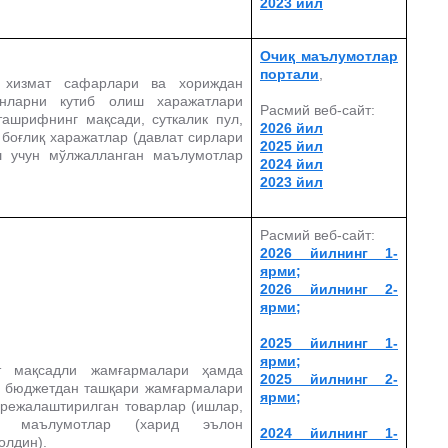
2023 йил
Очиқ маълумотлар
портали
,
 хизмат сафарлари ва хориждан
нларни кутиб олиш харажатлари
Расмий веб-сайт:
ташрифнинг мақсади, суткалик пул,
2026 йил
боғлиқ харажатлар (давлат сирлари
2025 йил
 учун мўлжалланган маълумотлар
2024 йил
2023 йил
Расмий веб-сайт:
2026 йилнинг 1-
ярми;
2026 йилнинг 2-
ярми;
2025 йилнинг 1-
ярми;
т мақсадли жамғармалари ҳамда
2025 йилнинг 2-
г бюджетдан ташқари жамғармалари
ярми;
 режалаштирилган товарлар (ишлар,
аги маълумотлар (харид эълон
2024 йилнинг 1-
олдин).