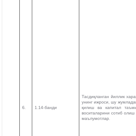
Тасдиқланган йиллик хара
унинг ижроси, шу жумлада
6.
1.14-банди
қилиш ва капитал таъми
воситаларини сотиб олиш 
маълумотлар.