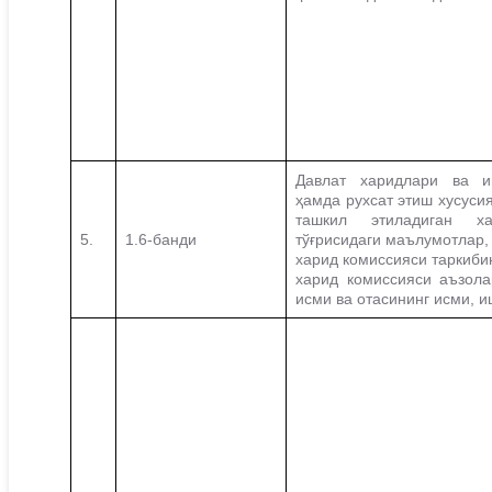
Давлат харидлари ва и
ҳамда рухсат этиш хусуси
ташкил этиладиган ха
5.
1.6-банди
тўғрисидаги маълумотлар,
харид комиссияси таркиби
харид комиссияси аъзол
исми ва отасининг исми, и