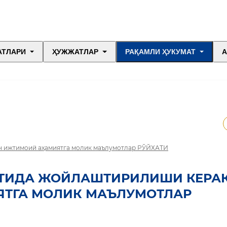
АТЛАРИ
ҲУЖЖАТЛАР
РАҚАМЛИ ҲУКУМАТ
А
н ижтимоий аҳамиятга молик маълумотлар РЎЙХАТИ
ТИДА ЖОЙЛАШТИРИЛИШИ КЕРА
ЯТГА МОЛИК МАЪЛУМОТЛАР