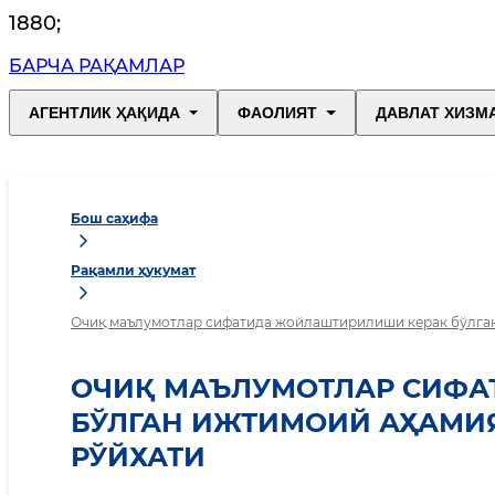
1880
;
БАРЧА РАҚАМЛАР
АГЕНТЛИК ҲАҚИДА
ФАОЛИЯТ
ДАВЛАТ ХИЗМ
Бош саҳифа
Рақамли ҳукумат
Очиқ маълумотлар сифатида жойлаштирилиши керак бўлга
ОЧИҚ МАЪЛУМОТЛАР СИФА
БЎЛГАН ИЖТИМОИЙ АҲАМИ
РЎЙХАТИ