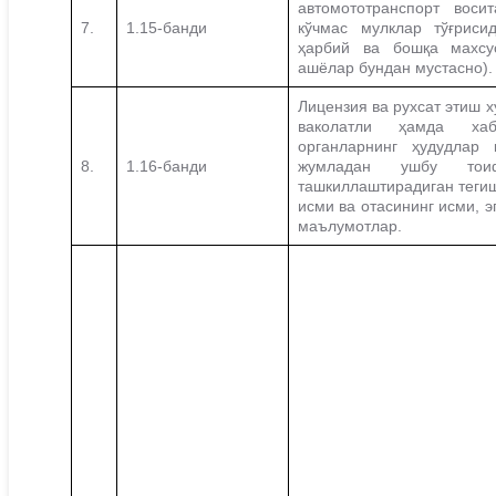
автомототранспорт воси
7.
1.15-банди
кўчмас мулклар тўғрисид
ҳарбий ва бошқа махсу
ашёлар бундан мустасно).
Лицензия ва рухсат этиш х
ваколатли ҳамда хаб
органларнинг ҳудудлар
8.
1.16-банди
жумладан ушбу тоиф
ташкиллаштирадиган теги
исми ва отасининг исми, э
маълумотлар.