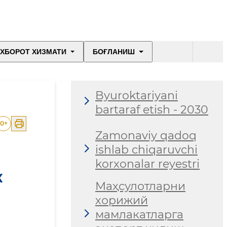
ХБОРОТ ХИЗМАТИ
БОҒЛАНИШ
Byuroktariyani
bartaraf etish - 2030
0
+
Zamonaviy qadoq
ishlab chiqaruvchi
korxonalar reyestri
К
Маҳсулотларни
хорижий
мамлакатларга