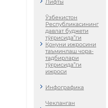
Лифты
Ўзбекистон
Республикасининг
давлат буджети
тўғрисида”ги
Қонуни ижросини
таъминлаш чора-
тадбирлари
тўғрисида”ги
ижроси
Инфографика
Чекланган