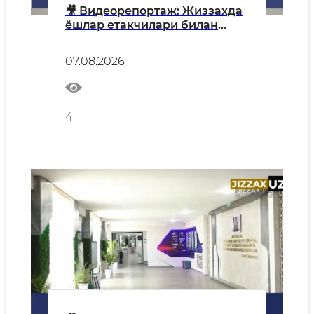
🎥 Видеорепортаж: Жиззахда
ёшлар етакчилари билан
очиқ мулоқот ўтказилди
07.08.2026
4