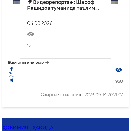
🎥 Видеорепортаж: Шароф
Рашидов туманида таълим
тизими рақамлаштирилмоқда
04.08.2026
14
Барча янгиликлар
958
Охирги янгиланиш: 2023-09-14 20:21:47
ҲОКИМИЯТ ҲАҚИДА