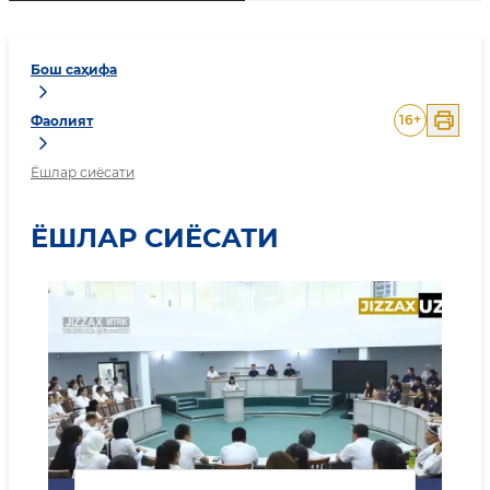
Бош саҳифа
16
+
Фаолият
Ёшлар сиёсати
ЁШЛАР СИЁСАТИ