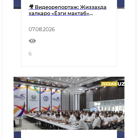
🎥 Видеорепортаж: Жиззахда
халқаро «Ёзги мактаб»
лойиҳасига старт берилди
07.08.2026
6