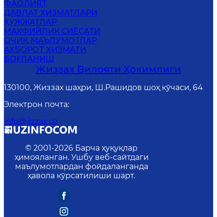
ФАОЛИЯТ
ДАВЛАТ ХИЗМАТЛАРИ
ҲУЖЖАТЛАР
MАХФИЙЛИК СИЁСАТИ
ОЧИҚ МАЪЛУМОТЛАР
АХБОРОТ ХИЗМАТИ
БОҒЛАНИШ
Жиззах Вилояти Ҳокимлиги
130100, Жиззах шаҳри, Ш.Рашидов шоҳ кўчаси, 64
Электрон почта
:
info@jizzax.uz
© 2001-
2026
Барча ҳуқуқлар
ҳимояланган. Ушбу веб-сайтдаги
маълумотлардан фойдаланганда
ҳавола кўрсатилиши шарт.