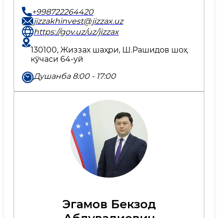
+998722264420
jizzakhinvest@jizzax.uz
https://gov.uz/uz/jizzax
130100, Жиззах шаҳри, Ш.Рашидов шоҳ
кўчаси 64-уй
Душанба 8:00 - 17:00
Эгамов Бекзод