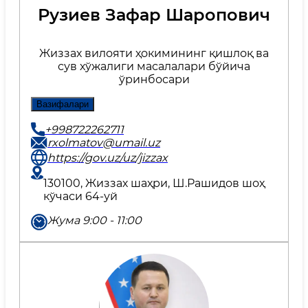
Рузиев Зафар Шаропович
Жиззах вилояти ҳокимининг қишлоқ ва
сув хўжалиги масалалари бўйича
ўринбосари
Вазифалари
+998722262711
rxolmatov@umail.uz
https://gov.uz/uz/jizzax
130100, Жиззах шаҳри, Ш.Рашидов шоҳ
кўчаси 64-уй
Жума 9:00 - 11:00