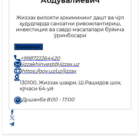
Абдувалиевич
Жиззах вилояти ҳокимининг дашт ва чўл
ҳудудларда саноатни ривожлантириш,
инвестиция ва савдо масалалари бўйича
ўринбосари
Вазифалари
+998722264420
jizzakhinvest@jizzax.uz
https://gov.uz/uz/jizzax
130100, Жиззах шаҳри, Ш.Рашидов шоҳ
кўчаси 64-уй
Душанба 8:00 - 17:00