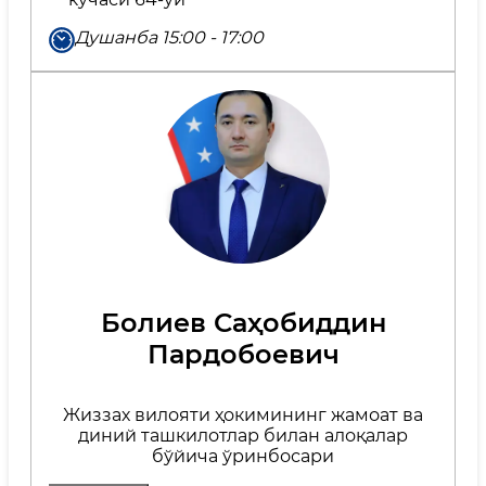
Душанба 15:00 - 17:00
Болиев Саҳобиддин
Пардобоевич
Жиззах вилояти ҳокимининг жамоат ва
диний ташкилотлар билан алоқалар
бўйича ўринбосари