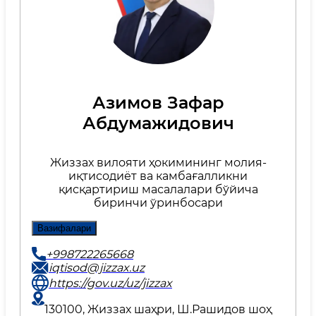
Азимов Зафар
Абдумажидович
Жиззах вилояти ҳокимининг молия-
иқтисодиёт ва камбағалликни
қисқартириш масалалари бўйича
биринчи ўринбосари
Вазифалари
+998722265668
iqtisod@jizzax.uz
https://gov.uz/uz/jizzax
130100, Жиззах шаҳри, Ш.Рашидов шоҳ