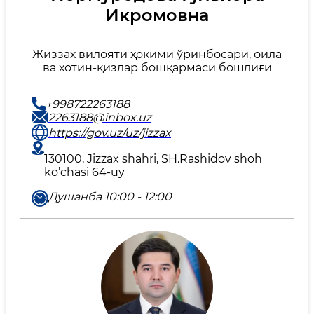
Икромовна
Жиззах вилояти ҳокими ўринбосари, оила
ва хотин-қизлар бошқармаси бошлиғи
+998722263188
2263188@inbox.uz
https://gov.uz/uz/jizzax
130100, Jizzax shahri, SH.Rashidov shoh
ko’chasi 64-uy
Душанба 10:00 - 12:00