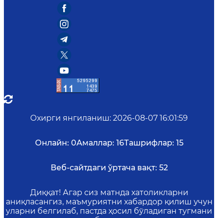
Охирги янгиланиш
:
2026-08-07 16:01:59
Онлайн:
0
Амаллар:
16
Ташрифлар:
15
Веб-сайтдаги ўртача вақт:
52
Диққат! Агар сиз матнда хатоликларни
аниқласангиз, маъмуриятни хабардор қилиш учун
уларни белгилаб, пастда ҳосил бўладиган тугмани