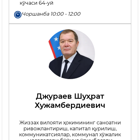
кўчаси 64-уй
Чоршанба 10:00 - 12:00
Джураев Шуҳрат
Хужамбердиевич
Жиззах вилояти ҳокимининг саноатни
ривожлантириш, капитал қурилиш,
коммуникатсиялар, коммунал хўжалик