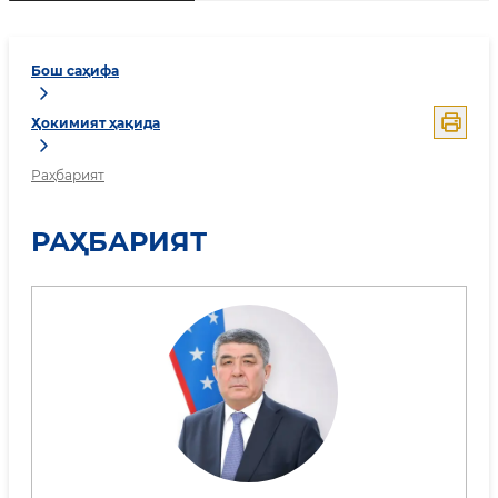
Бош саҳифа
Ҳокимият ҳақида
Раҳбарият
РАҲБАРИЯТ