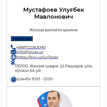
Мустафоев Улуғбек
Мавлонович
Жиззах вилояти ҳокими
Вазифалари
+998722263090
info@jizzax.uz
https://gov.uz/uz/jizzax
130100, Жиззах шаҳри, Ш.Рашидов шоҳ
кўчаси 64-уй
Шанба 9:00 - 12:00