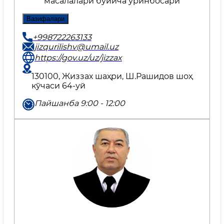
масалалари бўйича ўринбосари
Вазифалари
+998722263133
jizqurilishv@umail.uz
https://gov.uz/uz/jizzax
130100, Жиззах шаҳри, Ш.Рашидов шоҳ
кўчаси 64-уй
Пайшанба 9:00 - 12:00