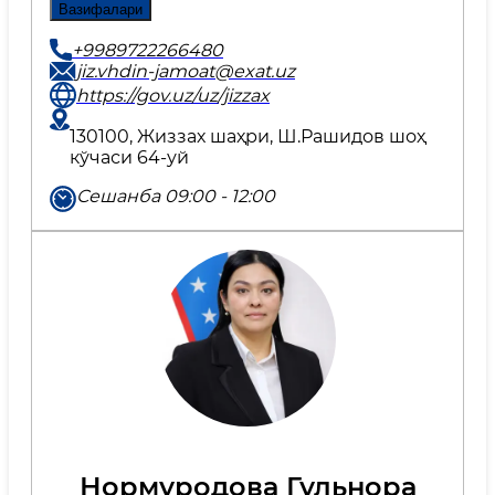
Вазифалари
+9989722266480
jiz.vhdin-jamoat@exat.uz
https://gov.uz/uz/jizzax
130100, Жиззах шаҳри, Ш.Рашидов шоҳ
кўчаси 64-уй
Сешанба 09:00 - 12:00
Нормуродова Гульнора