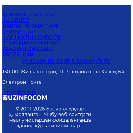
ҲОКИМИЯТ ҲАҚИДА
ФАОЛИЯТ
ДАВЛАТ ХИЗМАТЛАРИ
ҲУЖЖАТЛАР
MАХФИЙЛИК СИЁСАТИ
ОЧИҚ МАЪЛУМОТЛАР
АХБОРОТ ХИЗМАТИ
БОҒЛАНИШ
Жиззах Вилояти Ҳокимлиги
130100, Жиззах шаҳри, Ш.Рашидов шоҳ кўчаси, 64
Электрон почта
:
info@jizzax.uz
© 2001-
2026
Барча ҳуқуқлар
ҳимояланган. Ушбу веб-сайтдаги
маълумотлардан фойдаланганда
ҳавола кўрсатилиши шарт.