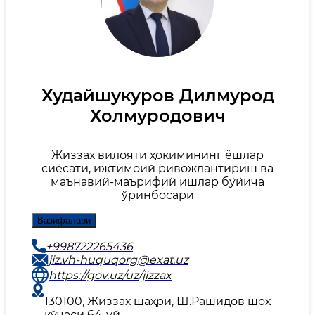
Худайшукуров Дилмурод
Холмуродович
Жиззах вилояти ҳокимининг ёшлар
сиёсати, ижтимоий ривожлантириш ва
маънавий-маърифий ишлар бўйича
ўринбосари
Вазифалари
+998722265436
jiz.vh-huquqorg@exat.uz
https://gov.uz/uz/jizzax
130100, Жиззах шаҳри, Ш.Рашидов шоҳ
кўчаси 64-уй