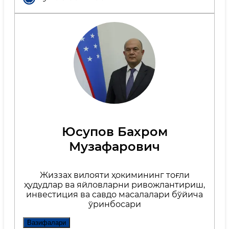
Юсупов Бахром
Музафарович
Жиззах вилояти ҳокимининг тоғли
ҳудудлар ва яйловларни ривожлантириш,
инвестиция ва савдо масалалари бўйича
ўринбосари
Вазифалари