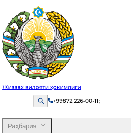
Жиззах вилояти ҳокимлиги
+99872 226-00-11
;
Раҳбарият