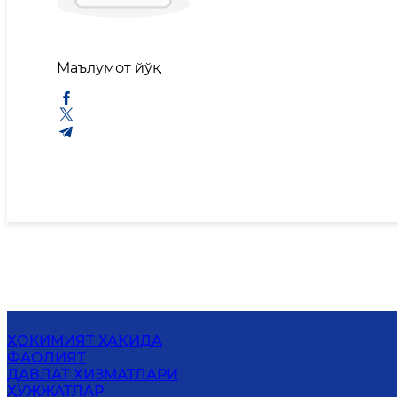
Маълумот йўқ
ҲОКИМИЯТ ҲАҚИДА
ФАОЛИЯТ
ДАВЛАТ ХИЗМАТЛАРИ
ҲУЖЖАТЛАР