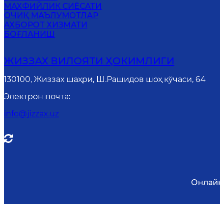
MАХФИЙЛИК СИЁСАТИ
ОЧИҚ МАЪЛУМОТЛАР
АХБОРОТ ХИЗМАТИ
БОҒЛАНИШ
ЖИЗЗАХ ВИЛОЯТИ ҲОКИМЛИГИ
130100, Жиззах шаҳри, Ш.Рашидов шоҳ кўчаси, 64
Электрон почта
:
info@jizzax.uz
Онлай
Диққат! Агар сиз матнда хатоликларни аниқлас