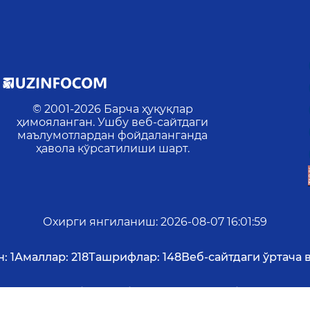
© 2001-
2026
Барча ҳуқуқлар
ҳимояланган. Ушбу веб-сайтдаги
маълумотлардан фойдаланганда
ҳавола кўрсатилиши шарт.
Охирги янгиланиш
:
2026-08-07 16:01:59
н:
1
Амаллар:
218
Ташрифлар:
148
Веб-сайтдаги ўртача в
ангиз, уларни белгилаб, маъмуриятни хабардор қил