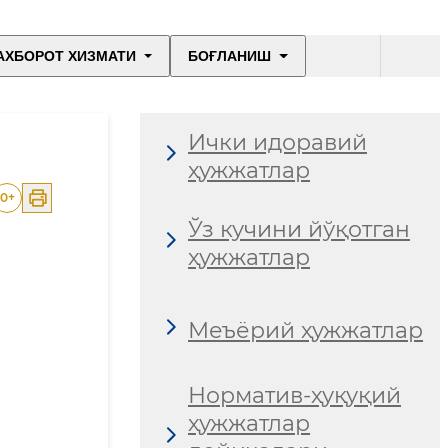
АХБОРОТ ХИЗМАТИ
БОҒЛАНИШ
Ички идоравий
ҳужжатлар
0
+
Ўз кучини йўқотган
ҳужжатлар
Меъёрий ҳужжатлар
Норматив-ҳуқуқий
ҳужжатлар