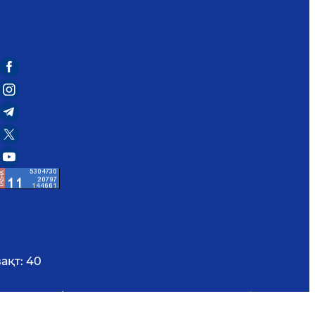
ақт:
40
иш учун Ctrl/Command+Enter тугмаларини босинг