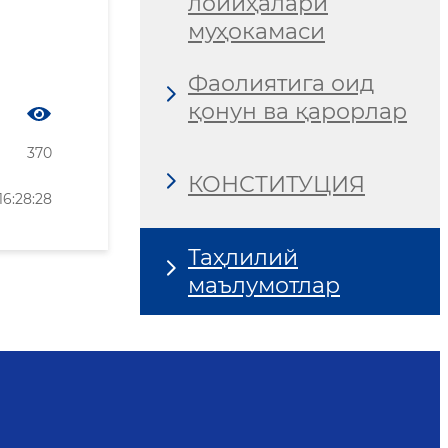
лойиҳалари
муҳокамаси
Фаолиятига оид
қонун ва қарорлар
370
КОНСТИТУЦИЯ
6:28:28
Таҳлилий
маълумотлар