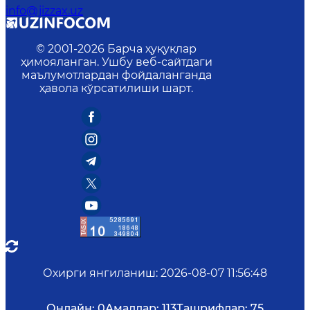
info@jizzax.uz
© 2001-
2026
Барча ҳуқуқлар
ҳимояланган. Ушбу веб-сайтдаги
маълумотлардан фойдаланганда
ҳавола кўрсатилиши шарт.
Охирги янгиланиш
:
2026-08-07 11:56:48
Онлайн:
0
Амаллар:
113
Ташрифлар:
75