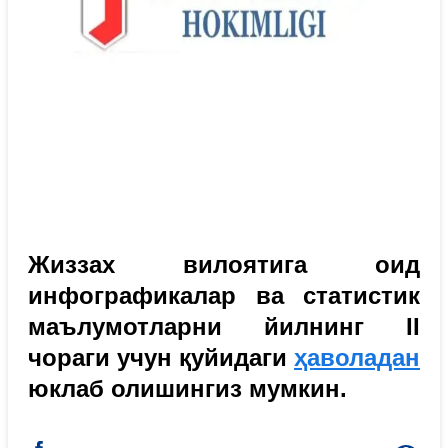
Жиззах вилоятига оид
инфографикалар ва статистик
маълумотларни йилнинг II
чораги учун қуйидаги
ҳаволадан
юклаб олишингиз мумкин.