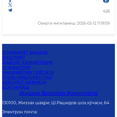
428
Охирги янгиланиш: 2026-02-12 11:19:59
ҲОКИМИЯТ ҲАҚИДА
ФАОЛИЯТ
ДАВЛАТ ХИЗМАТЛАРИ
ҲУЖЖАТЛАР
MАХФИЙЛИК СИЁСАТИ
ОЧИҚ МАЪЛУМОТЛАР
АХБОРОТ ХИЗМАТИ
БОҒЛАНИШ
Жиззах Вилояти Ҳокимлиги
130100, Жиззах шаҳри, Ш.Рашидов шоҳ кўчаси, 64
Электрон почта
: