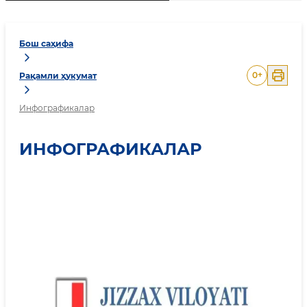
Бош саҳифа
0
+
Рақамли ҳукумат
Инфографикалар
ИНФОГРАФИКАЛАР