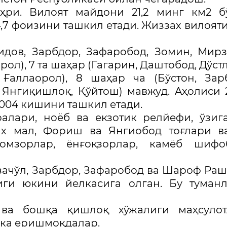
ри. Вилоят майдони 21,2 минг км2 бў
7 фоизини ташкил етади. Жиззах вилояти
идов, Зарбдор, Зафаробод, Зомин, Мирз
ол), 7 та шаҳар (Гагарин, Даштобод, Дўстл
 Ғаллаорол), 8 шаҳар ча (Бўстон, Зар
, Янгиқишлоқ, Қўйтош) мавжуд. Aҳолиси 
 004 кишини ташкил етади.
алари, ноёб ва екзотик релйефи, ўзиг
ах мал, Фориш ва Янгиобод тоғлари в
домзорлар, ёнғоқзорлар, камёб шифо
зачўл, Зарбдор, Зафаробод ва Шароф Ра
иги юкини йелкасига олган. Бу туман
 ва бошқа қишлоқ хўжалиги маҳсулот
ка еришмоқдалар.