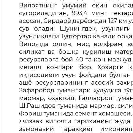
Вилоятнинг умумий екин екилад
суғориладиган, 993,4 минг гект
асосан, Сирдарё дарёсидан 127 км
сув олади. Шунингдек, узунлиг
узунликдаги Туятортар канали орқ
Вилоятда олтин, мис, волфрам, во
силикат ва бошқа қурилиш матер
ресурсларга бой 40 та кон мавжуд. 
металл конлари бор. Ҳозирги к
иқтисодиёти учун фойдали бўлган
ашё ресурсларининг асосий захи
Зафаробод туманлари ҳудудига тўғ
мармар, оҳактош, Ғаллаорол туман
Ш.Рашидов туманида мармар, силик
Фориш туманида семент хомашёси, 
Жиззах вилояти тарихининг жуда 
замонавий тараққиёт имконият