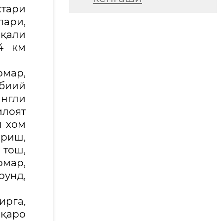
тари
лари,
рқали
4 км
рмар,
абиий
англи
лоят
л хом
ориш,
 тош,
рмар,
рунд,
ирга,
қаро