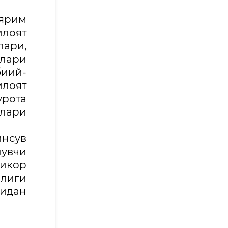
 ярим
илоят
лари,
лари
биий-
илоят
рота
ллари
нсув
лувчи
микор
нлиги
ридан