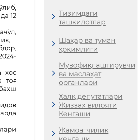
либ,
Тизимдаги
да 12
ташкилотлар
ачўл,
Шаҳар ва туман
ик,
бдор,
ҳокимлиги
2024-
Мувофиқлаштирувчи
а хос
ва маслаҳат
а тоғ
органлари
бахш
Халқ депутатлари
Жиззах вилояти
шидов
ларда
Кенгаши
лари
Жамоатчилик
кенгаши