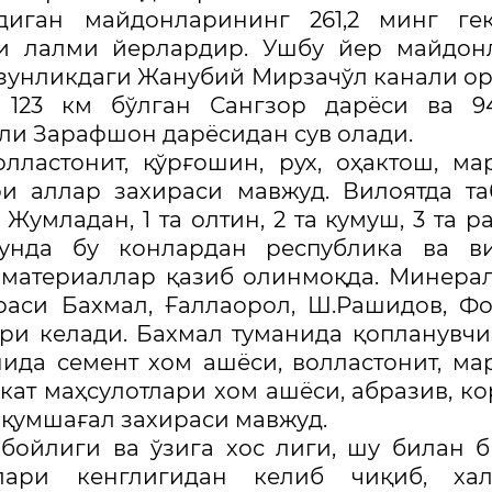
иган майдонларининг 261,2 минг гек
ари лалми йерлардир. Ушбу йер майдон
 узунликдаги Жанубий Мирзачўл канали о
и 123 км бўлган Сангзор дарёси ва 9
али Зарафшон дарёсидан сув олади.
лластонит, қўрғошин, рух, оҳактош, ма
и аллар захираси мавжуд. Вилоятда т
Жумладан, 1 та олтин, 2 та кумуш, 3 та р
унда бу конлардан республика ва ви
 материаллар қазиб олинмоқда. Минера
раси Бахмал, Ғаллаорол, Ш.Рашидов, Ф
ри келади. Бахмал туманида қопланувчи
ида семент хом ашёси, волластонит, ма
ат маҳсулотлари хом ашёси, абразив, ко
қумшағал захираси мавжуд.
бойлиги ва ўзига хос лиги, шу билан б
лари кенглигидан келиб чиқиб, хал