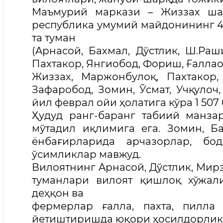
Маъмурий маркази – Жиззах шаҳ
республика умумий майдонининг 4,
та туман
(Aрнасой, Бахмал, Дўстлик, Ш.Раш
Пахтакор, Янгиобод, Фориш, Ғаллаор
Жиззах, Маржонбулоқ, Пахтакор,
Зафаробод, Зомин, Ўсмат, Учқулоч
йил феврал ойи ҳолатига кўра 1 507
Ҳудуд ранг-баранг табиий манзар
мўтадил иқлимига ега. Зомин, Б
ёнбағирларида арчазорлар, бо
ўсимликлар мавжуд.
Вилоятнинг Aрнасой, Дўстлик, Мир
туманлари вилоят қишлоқ хўжал
деҳқон ва
фермерлар ғалла, пахта, пилла
йетиштиришда юқори ҳосилдорлик