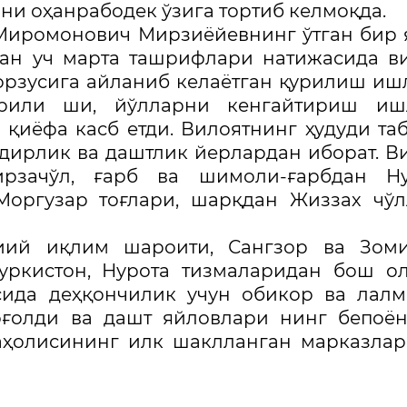
ни оҳанрабодек ўзига тортиб келмоқда.
Миромонович Мирзиёйевнинг ўтган бир
ган уч марта ташрифлари натижасида в
орзусига айланиб келаётган қурилиш иш
урили ши, йўлларни кенгайтириш иш
қиёфа касб етди. Вилоятнинг ҳудуди та
 адирлик ва даштлик йерлардан иборат. В
зачўл, ғарб ва шимоли-ғарбдан Ну
 Моргузар тоғлари, шарқдан Жиззах чў
иий иқлим шароити, Сангзор ва Зоми
Туркистон, Нурота тизмаларидан бош о
асида деҳқончилик учун обикор ва лал
оғолди ва дашт яйловлари нинг бепоё
 аҳолисининг илк шаклланган марказла