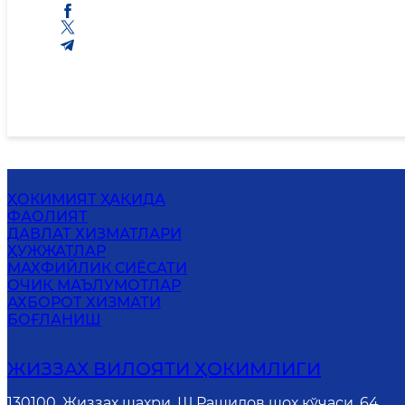
ҲОКИМИЯТ ҲАҚИДА
ФАОЛИЯТ
ДАВЛАТ ХИЗМАТЛАРИ
ҲУЖЖАТЛАР
MАХФИЙЛИК СИЁСАТИ
ОЧИҚ МАЪЛУМОТЛАР
АХБОРОТ ХИЗМАТИ
БОҒЛАНИШ
ЖИЗЗАХ ВИЛОЯТИ ҲОКИМЛИГИ
130100, Жиззах шаҳри, Ш.Рашидов шоҳ кўчаси, 64