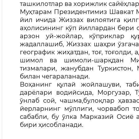
ташкилотлар ва хорижлик сайёҳлар
Муҳтарам Президентимиз Шавкат 
йил ичида Жиззах вилоятига қил
аҳолисининг кўп йиллардан бери 
арзон уй-жойлар, кўприклар қ
жадаллашиб, Жиззах шаҳри ўзгача 
географик жиҳатдан, тоғ, тоғолди,
шимол ва шимоли-шарқдан Мир
тизмалари, жанубдан Туркистон,
билан чегараланади.
Воҳанинг қулай жойлашуви, таб
дарёлари водийсида, Моргузар, 
ўнлаб сой, чашма,булоқлар ҳавз
йерларнинг мўллиги, чорвабоп т
сабабли, бу ўлка Марказий Осиё
бири ҳисобланади.