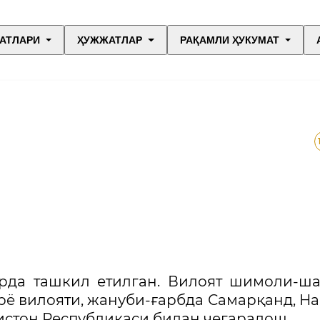
АТЛАРИ
ҲУЖЖАТЛАР
РАҚАМЛИ ҲУКУМАТ
брда ташкил етилган. Вилоят шимоли-ш
рё вилояти, жануби-ғарбда Самарқанд, Н
стон Республикаси билан чегарадош.