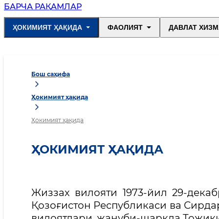
БАРЧА РАҚАМЛАР
ҲОКИМИЯТ ҲАҚИДА
ФАОЛИЯТ
ДАВЛАТ ХИЗМ
Бош саҳифа
Ҳокимият ҳақида
Ҳокимият ҳақида
ҲОКИМИЯТ ҲАҚИДА
Жиззах вилояти 1973-йил 29-дека
Қозоғистон Республикаси ва Сирда
вилоятлари, жануби-шарқда Тожики