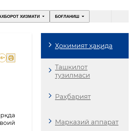
АХБОРОТ ХИЗМАТИ
БОҒЛАНИШ
Ҳокимият ҳақида
16
+
Ташкилот
тузилмаси
Раҳбарият
арқда
Марказий аппарат
авоий