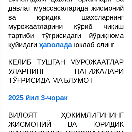
давлат муассасаларида жисмоний
ва юридик шахсларнинг
мурожаатларини кўриб чиқиш
тартиби тўғрисидаги йўриқнома
қуйидаги
ҳаволада
юклаб олинг
КEЛИБ ТУШГАН МУРОЖААТЛАР
УЛАРНИНГ НАТИЖАЛАРИ
ТЎҒРИСИДА МАЪЛУМОТ
2025 йил 3-чорак
ВИЛОЯТ ҲОКИМЛИГИНИНГ
ЖИСМОНИЙ ВА ЮРИДИК