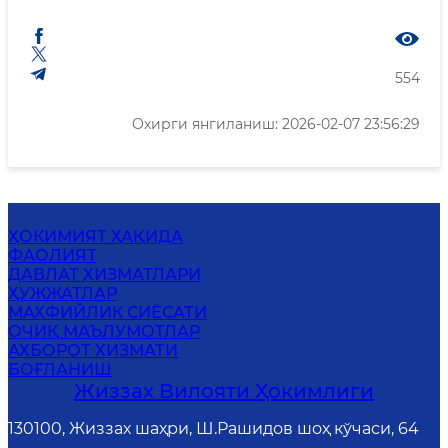
554
Охирги янгиланиш: 2026-02-07 23:56:29
ҲОКИМИЯТ ҲАҚИДА
ФАОЛИЯТ
ДАВЛАТ ХИЗМАТЛАРИ
ҲУЖЖАТЛАР
MАХФИЙЛИК СИЁСАТИ
ОЧИҚ МАЪЛУМОТЛАР
АХБОРОТ ХИЗМАТИ
БОҒЛАНИШ
Жиззах Вилояти Ҳокимлиги
130100, Жиззах шаҳри, Ш.Рашидов шоҳ кўчаси, 64