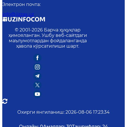
Электрон почта
:
info@jizzax.uz
© 2001-
2026
Барча ҳуқуқлар
ҳимояланган. Ушбу веб-сайтдаги
маълумотлардан фойдаланганда
ҳавола кўрсатилиши шарт.
Охирги янгиланиш
:
2026-08-06 17:23:34
Онлайн:
0
Амаллар:
30
Ташрифлар:
24