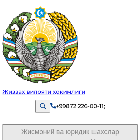
Жиззах вилояти ҳокимлиги
+99872 226-00-11
;
Жисмоний ва юридик шахслар