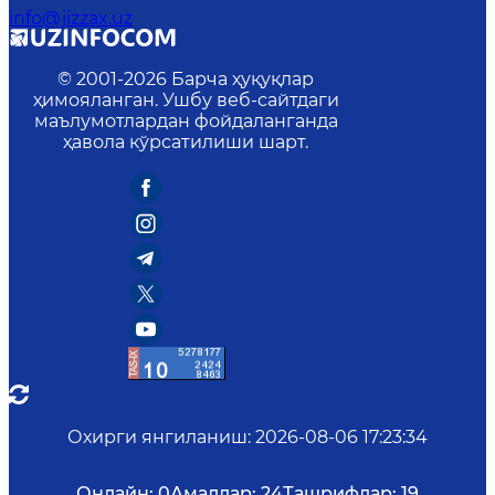
info@jizzax.uz
© 2001-
2026
Барча ҳуқуқлар
ҳимояланган. Ушбу веб-сайтдаги
маълумотлардан фойдаланганда
ҳавола кўрсатилиши шарт.
Охирги янгиланиш
:
2026-08-06 17:23:34
Онлайн:
0
Амаллар:
24
Ташрифлар:
19