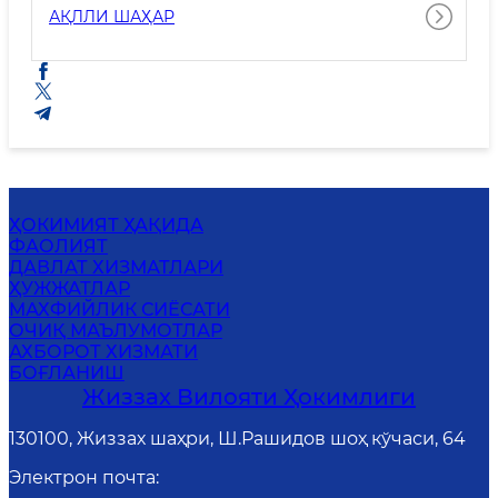
АҚЛЛИ ШАҲАР
ҲОКИМИЯТ ҲАҚИДА
ФАОЛИЯТ
ДАВЛАТ ХИЗМАТЛАРИ
ҲУЖЖАТЛАР
MАХФИЙЛИК СИЁСАТИ
ОЧИҚ МАЪЛУМОТЛАР
АХБОРОТ ХИЗМАТИ
БОҒЛАНИШ
Жиззах Вилояти Ҳокимлиги
130100, Жиззах шаҳри, Ш.Рашидов шоҳ кўчаси, 64
Электрон почта
: