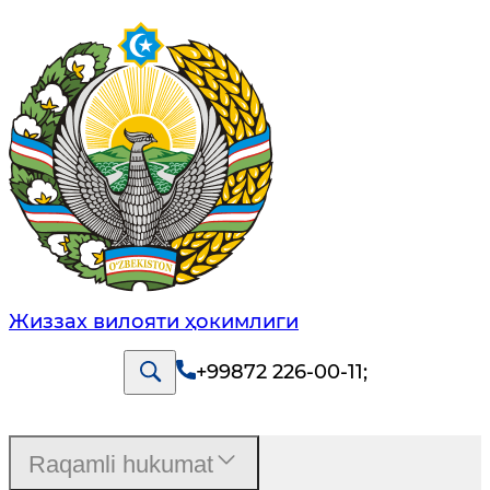
Жиззах вилояти ҳокимлиги
+99872 226-00-11
;
Raqamli hukumat