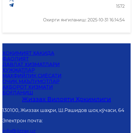
1572
Охирги янгиланиш: 2025-10-31 16:14:54
ҲОКИМИЯТ ҲАҚИДА
ФАОЛИЯТ
ДАВЛАТ ХИЗМАТЛАРИ
ҲУЖЖАТЛАР
MАХФИЙЛИК СИЁСАТИ
ОЧИҚ МАЪЛУМОТЛАР
АХБОРОТ ХИЗМАТИ
БОҒЛАНИШ
Жиззах Вилояти Ҳокимлиги
130100, Жиззах шаҳри, Ш.Рашидов шоҳ кўчаси, 64
Электрон почта
:
info@jizzax.uz