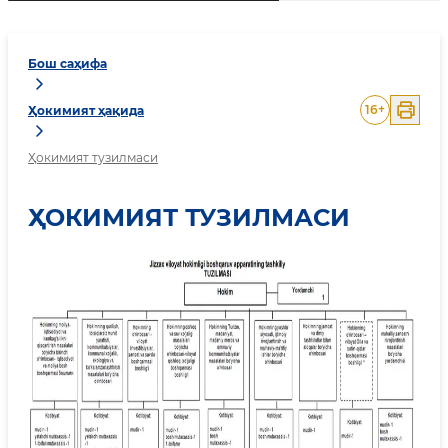
Бош саҳифа
16
+
Ҳокимият ҳақида
Ҳокимият тузилмаси
ҲОКИМИЯТ ТУЗИЛМАСИ