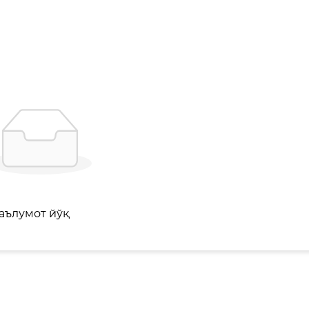
аълумот йўқ