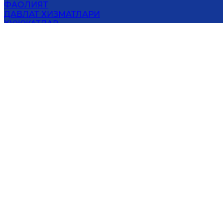
ФАОЛИЯТ
ДАВЛАТ ХИЗМАТЛАРИ
ҲУЖЖАТЛАР
MАХФИЙЛИК СИЁСАТИ
ОЧИҚ МАЪЛУМОТЛАР
АХБОРОТ ХИЗМАТИ
БОҒЛАНИШ
ЖИЗЗАХ ВИЛОЯТИ ҲОКИМЛИГИ
130100, Жиззах шаҳри, Ш.Рашидов шоҳ кўчаси, 64
Электрон почта
:
info@jizzax.uz
Онлай
Диққат! Агар сиз матнда хатоликларни аниқлас