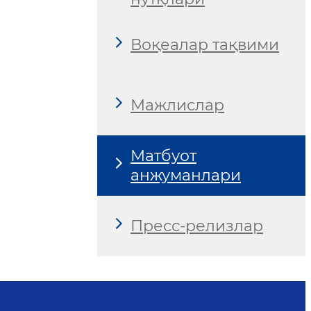
Воқеалар тақвими
Мажлислар
Матбуот
анжуманлари
Пресс-релизлар