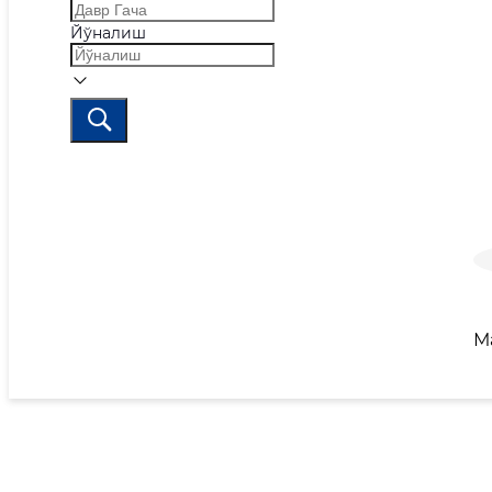
Йўналиш
М