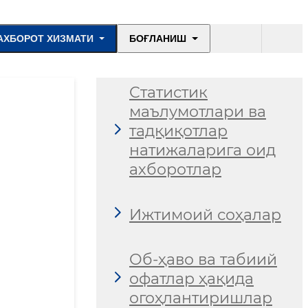
АХБОРОТ ХИЗМАТИ
БОҒЛАНИШ
Статистик
маълумотлари ва
тадқиқотлар
натижаларига оид
ахборотлар
Ижтимоий соҳалар
Об-ҳаво ва табиий
офатлар ҳақида
огоҳлантиришлар