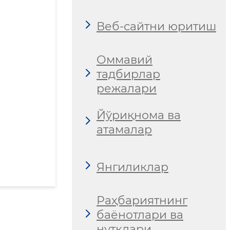
Веб-сайтни юритиш
Оммавий
тадбирлар
режалари
Йўриқнома ва
атамалар
Янгиликлар
Раҳбариятнинг
баёнотлари ва
нутқлари