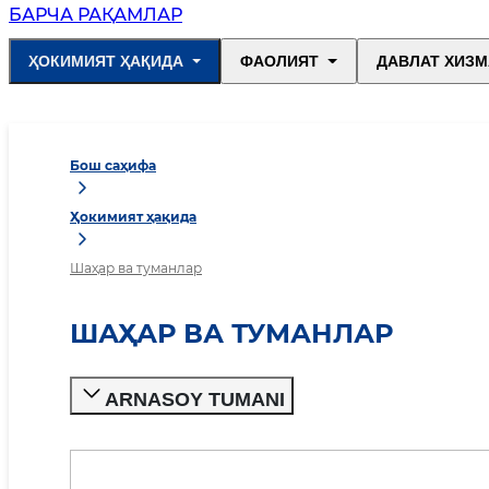
БАРЧА РАҚАМЛАР
ҲОКИМИЯТ ҲАҚИДА
ФАОЛИЯТ
ДАВЛАТ ХИЗМ
Бош саҳифа
Ҳокимият ҳақида
Шаҳар ва туманлар
ШАҲАР ВА ТУМАНЛАР
ARNASOY TUMANI