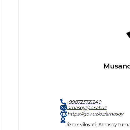
Musano
+998723721240
arnasoy@exat.uz
https://gov.uz/oz/arnasoy
Jizzax viloyati, Arnasoy tum