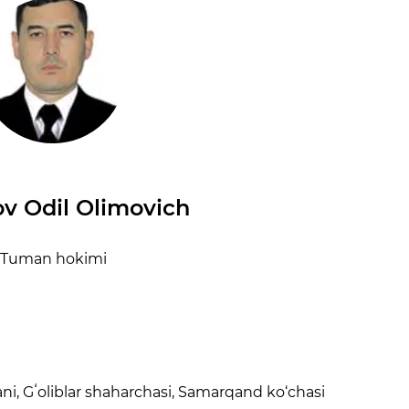
v Odil Olimovich
Tuman hokimi
ani, Gʻoliblar shaharchasi, Samarqand ko‘chasi