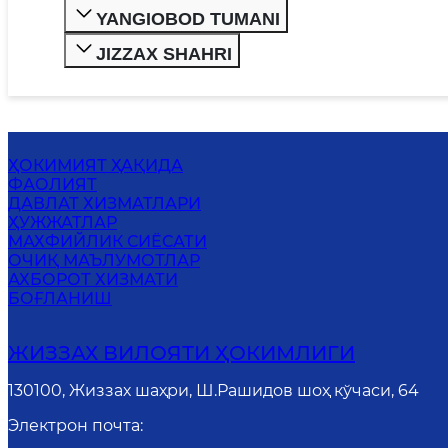
YANGIOBOD TUMANI
JIZZAX SHAHRI
ҲОКИМИЯТ ҲАҚИДА
ФАОЛИЯТ
ДАВЛАТ ХИЗМАТЛАРИ
ҲУЖЖАТЛАР
MАХФИЙЛИК СИЁСАТИ
ОЧИҚ МАЪЛУМОТЛАР
АХБОРОТ ХИЗМАТИ
БОҒЛАНИШ
ЖИЗЗАХ ВИЛОЯТИ ҲОКИМЛИГИ
130100, Жиззах шаҳри, Ш.Рашидов шоҳ кўчаси, 64
Электрон почта
: