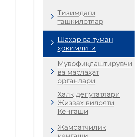
Тизимдаги
ташкилотлар
Шаҳар ва туман
ҳокимлиги
Мувофиқлаштирувчи
ва маслаҳат
органлари
Халқ депутатлари
Жиззах вилояти
Кенгаши
Жамоатчилик
кенгаши