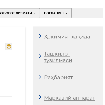
АХБОРОТ ХИЗМАТИ
БОҒЛАНИШ
Ҳокимият ҳақида
Ташкилот
тузилмаси
Раҳбарият
Марказий аппарат