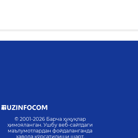
© 2001-
2026
Барча ҳуқуқлар
ҳимояланган. Ушбу веб-сайтдаги
маълумотлардан фойдаланганда
ҳавола кўрсатилиши шарт.