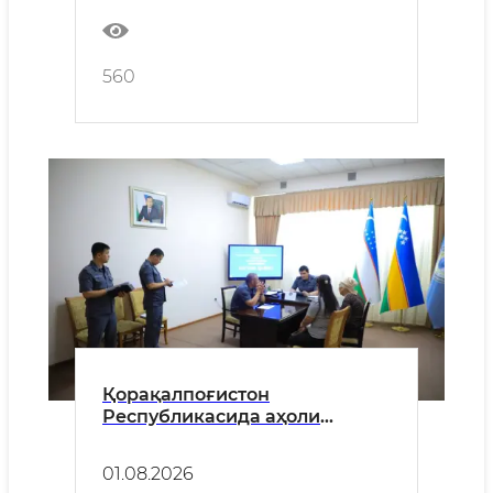
самарали механизмига
айланмоқда
560
Қорақалпоғистон
Республикасида аҳоли
мурожаатлари ўрганилиб,
ички ишлар органларининг
01.08.2026
хизмат фаолияти ва