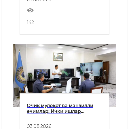
142
Очиқ мулоқот ва манзилли
ечимлар: Ички ишлар
органлари раҳбарларининг
сайёр қабуллари аҳоли
03.08.2026
муаммоларини ҳал этишнинг