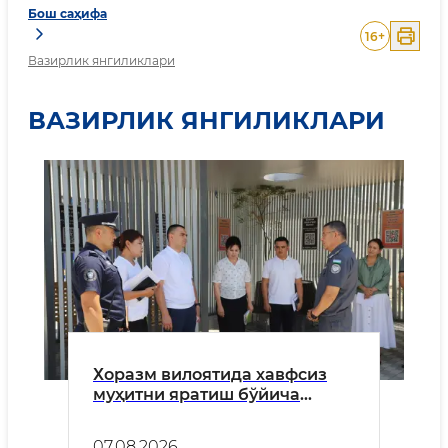
Бош саҳифа
16
+
Вазирлик янгиликлари
ВАЗИРЛИК ЯНГИЛИКЛАРИ
Хоразм вилоятида хавфсиз
муҳитни яратиш бўйича
амалга оширилаётган ишлар
самарадорлиги ўрганилди
07.08.2026