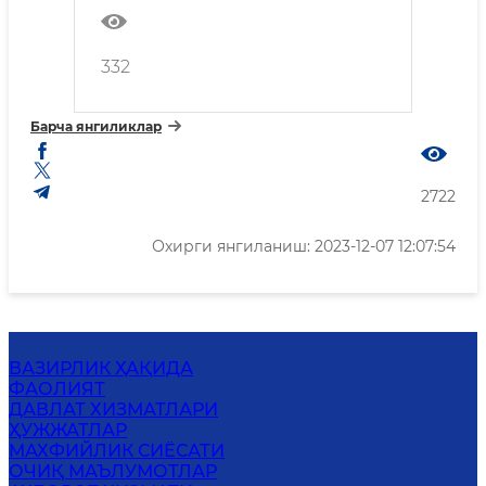
инфратузилма объектлари
кўздан кечирилди
332
Барча янгиликлар
2722
Охирги янгиланиш: 2023-12-07 12:07:54
ВАЗИРЛИК ҲАҚИДА
ФАОЛИЯТ
ДАВЛАТ ХИЗМАТЛАРИ
ҲУЖЖАТЛАР
MАХФИЙЛИК СИЁСАТИ
ОЧИҚ МАЪЛУМОТЛАР