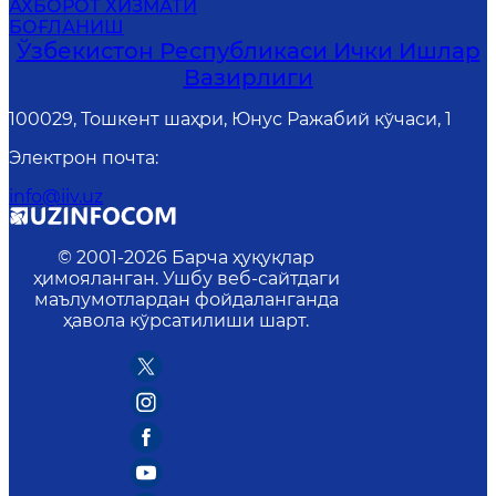
АХБОРОТ ХИЗМАТИ
БОҒЛАНИШ
Ўзбекистон Республикаси Ички Ишлар
Вазирлиги
100029, Тошкент шаҳри, Юнус Ражабий кўчаси, 1
Электрон почта
:
info@iiv.uz
© 2001-
2026
Барча ҳуқуқлар
ҳимояланган. Ушбу веб-сайтдаги
маълумотлардан фойдаланганда
ҳавола кўрсатилиши шарт.