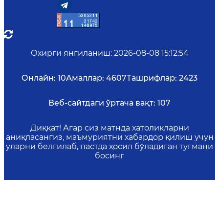
Охирги янгиланиш
:
2026-08-08 15:12:54
Онлайн:
10
Амаллар:
4607
Ташрифлар:
2423
Веб-сайтдаги ўртача вақт:
107
Диққат! Агар сиз матнда хатоликларни
аниқласангиз, маъмуриятни хабардор қилиш учун
уларни белгилаб, пастда ҳосил бўладиган тугмани
босинг