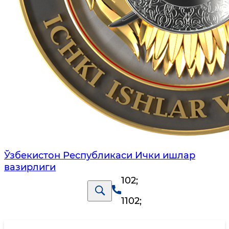
Ўзбекистон Республикаси Ички ишлар
вазирлиги
102
;
1102
;