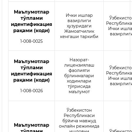
Mаълумотлар
Ички ишлар
тўплами
Ўзбекисто
вазирлиги
Республик
идентификация
ҳузуридаги
Ички ишл
рақами (коди)
Жамоатчилик
вазирлиг
кенгаши таркиби
1-008-0025
Назорат-
Mаълумотлар
лицензиялаш
тўплами
Ўзбекисто
фаолияти
Республик
идентификация
бўлинмалари
Ички ишл
рақами (коди)
ходимлари
вазирлиг
тўғрисида
1-008-0026
маълумот
Ўзбекистон
Республикаси
бўйича мавжуд
Mаълумотлар
онлайн режимида
тўплами
ишловчи
Ўзбекисто