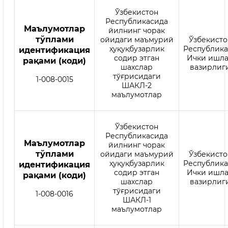
Ўзбекистон
Республикасида
Mаълумотлар
йилнинг чорак
тўплами
ойидаги маъмурий
Ўзбекисто
ҳуқуқбузарлик
Республик
идентификация
содир этган
Ички ишл
рақами (коди)
шахслар
вазирлиг
тўғрисидаги
1-008-0015
ШАКЛ-2
маълумотлар
Ўзбекистон
Республикасида
Mаълумотлар
йилнинг чорак
тўплами
ойидаги маъмурий
Ўзбекисто
ҳуқуқбузарлик
Республик
идентификация
содир этган
Ички ишл
рақами (коди)
шахслар
вазирлиг
тўғрисидаги
1-008-0016
ШАКЛ-1
маълумотлар