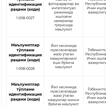
фоторадарлар ва
Республик
идентификация
интеллектуал
Ички ишл
рақами (коди)
режимида
вазирлиг
ишловчи
1-008-0027
камералар
тўғрисида
маълумот
Mаълумотлар
Йил кесимида
тўплами
муассасаларда
Ўзбекисто
жазо ўтаган
Республик
идентификация
маҳкумларнинг
Ички ишл
рақами (коди)
ёши бўйича
вазирлиг
маълумот
1-008-0028
Mаълумотлар
Йил кесимида
тўплами
Ўзбекисто
муассасаларда
Республик
идентификация
жазо ўтаган
Ички ишл
рақами (коди)
маҳкумлар жинси
вазирлиг
бўйича маълумот