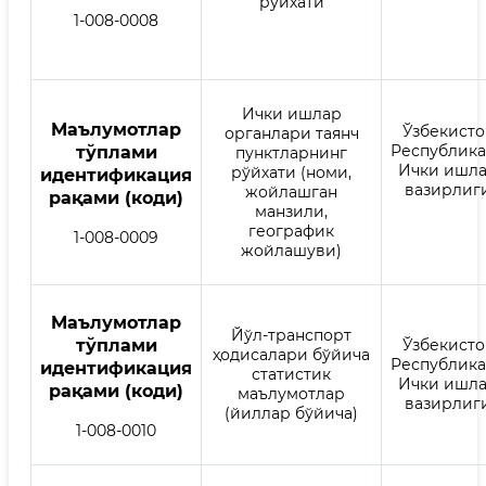
рўйхати
1-008-0008
Ички ишлар
Mаълумотлар
Ўзбекисто
органлари таянч
Республик
тўплами
пунктларнинг
Ички ишл
рўйхати (номи,
идентификация
вазирлиг
жойлашган
рақами (коди)
манзили,
географик
1-008-0009
жойлашуви)
Mаълумотлар
Йўл-транспорт
тўплами
Ўзбекисто
ҳодисалари бўйича
Республик
идентификация
статистик
Ички ишл
рақами (коди)
маълумотлар
вазирлиг
(йиллар бўйича)
1-008-0010