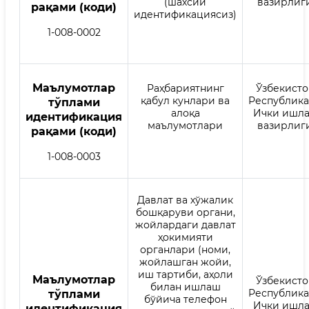
(шахсий
вазирлиг
рақами (коди)
идентификациясиз)
1-008-0002
Mаълумотлар
Раҳбариятнинг
Ўзбекисто
қабул кунлари ва
Республик
тўплами
алоқа
Ички ишл
идентификация
маълумотлари
вазирлиг
рақами (коди)
1-008-0003
Давлат ва хўжалик
бошқаруви органи,
жойлардаги давлат
ҳокимияти
органлари (номи,
жойлашган жойи,
иш тартиби, аҳоли
Mаълумотлар
Ўзбекисто
билан ишлаш
Республик
тўплами
бўйича телефон
Ички ишл
идентификация