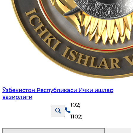
Ўзбекистон Республикаси Ички ишлар
вазирлиги
102
;
1102
;