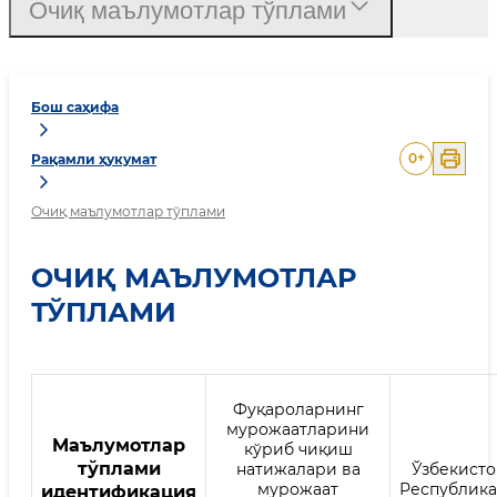
Очиқ маълумотлар тўплами
Бош саҳифа
0
+
Рақамли ҳукумат
Очиқ маълумотлар тўплами
ОЧИҚ МАЪЛУМОТЛАР
ТЎПЛАМИ
Фуқароларнинг
мурожаатларини
Mаълумотлар
кўриб чиқиш
тўплами
натижалари ва
Ўзбекисто
мурожаат
Республик
идентификация