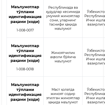
Mаълумотлар
Республикада ва
тўплами
ҳудудлар кесимида
Ўзбекисто
умумий жиноятлар
Республик
идентификация
сони, уларнинг
Ички ишл
рақами (коди)
таснифи ҳақида
вазирлиг
маълумот
1-008-0017
Mаълумотлар
тўплами
Ўзбекисто
Жиноятчилик
Республик
идентификация
аҳволи бўйича
Ички ишл
рақами (коди)
маълумот
вазирлиг
1-008-0018
Mаълумотлар
тўплами
Маст ҳолатда
Ўзбекисто
жиноят содир
Республик
идентификация
этилган жиноятлар
Ички ишл
рақами (коди)
ҳақида маълумот
вазирлиг