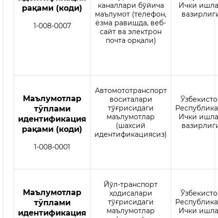
каналлари бўйича
Ички ишл
рақами (коди)
маълумот (телефон,
вазирлиг
ёзма равишда, веб-
1-008-0007
сайт ва электрон
почта орқали)
Автомототранспорт
Mаълумотлар
воситалари
Ўзбекисто
тўғрисидаги
Республик
тўплами
маълумотлар
Ички ишл
идентификация
(шахсий
вазирлиг
рақами (коди)
идентификациясиз)
1-008-0001
Йўл-транспорт
Mаълумотлар
ҳодисалари
Ўзбекисто
тўғрисидаги
Республик
тўплами
маълумотлар
Ички ишл
идентификация