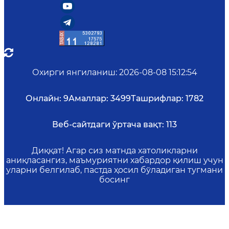
Охирги янгиланиш
:
2026-08-08 15:12:54
Онлайн:
9
Амаллар:
3499
Ташрифлар:
1782
Веб-сайтдаги ўртача вақт:
113
Диққат! Агар сиз матнда хатоликларни
аниқласангиз, маъмуриятни хабардор қилиш учун
уларни белгилаб, пастда ҳосил бўладиган тугмани
босинг