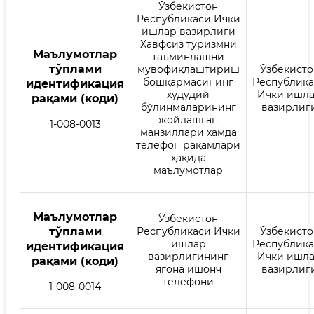
Ўзбекистон
Республикаси Ички
ишлар вазирлиги
Хавфсиз туризмни
Mаълумотлар
таъминлашни
тўплами
мувофиқлаштириш
Ўзбекисто
бошқармасининг
Республик
идентификация
ҳудудий
Ички ишл
рақами (коди)
бўлинмаларининг
вазирлиг
жойлашган
1-008-0013
манзиллари ҳамда
телефон рақамлари
ҳақида
маълумотлар
Mаълумотлар
Ўзбекистон
тўплами
Республикаси Ички
Ўзбекисто
ишлар
Республик
идентификация
вазирлигининг
Ички ишл
рақами (коди)
ягона ишонч
вазирлиг
телефони
1-008-0014