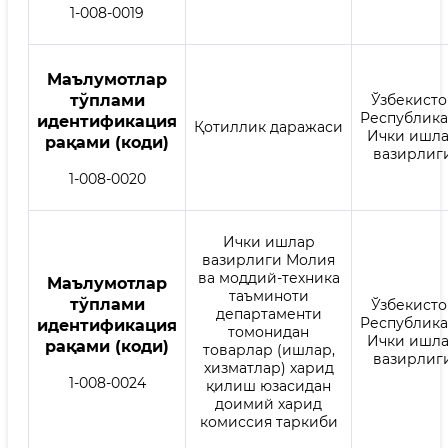
1-008-0019
Mаълумотлар
тўплами
Ўзбекисто
Республик
идентификация
Қотиллик даражаси
Ички ишл
рақами (коди)
вазирлиг
1-008-0020
Ички ишлар
вазирлиги Молия
ва моддий-техника
Mаълумотлар
таъминоти
тўплами
Ўзбекисто
департаменти
Республик
идентификация
томонидан
Ички ишл
рақами (коди)
товарлар (ишлар,
вазирлиг
хизматлар) харид
1-008-0024
қилиш юзасидан
доимий харид
комиссия таркиби