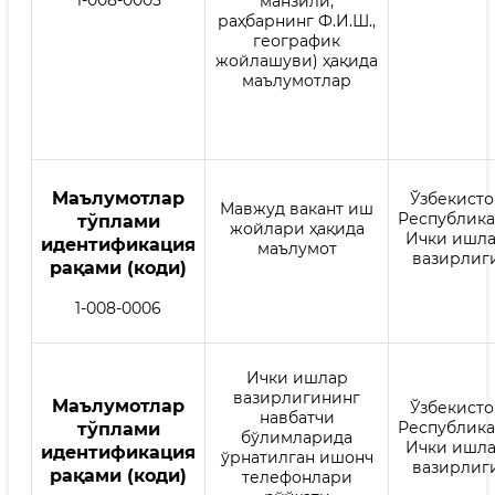
манзили,
раҳбарнинг Ф.И.Ш.,
географик
жойлашуви) ҳақида
маълумотлар
Mаълумотлар
Ўзбекисто
Мавжуд вакант иш
Республик
тўплами
жойлари ҳақида
Ички ишл
идентификация
маълумот
вазирлиг
рақами (коди)
1-008-0006
Ички ишлар
вазирлигининг
Mаълумотлар
Ўзбекисто
навбатчи
Республик
тўплами
бўлимларида
Ички ишл
идентификация
ўрнатилган ишонч
вазирлиг
рақами (коди)
телефонлари