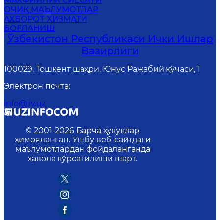
MАХФИЙЛИК СИЁСАТИ
ОЧИҚ МАЪЛУМОТЛАР
АХБОРОТ ХИЗМАТИ
БОҒЛАНИШ
Ўзбекистон Республикаси Ички Ишлар
Вазирлиги
100029, Тошкент шаҳри, Юнус Ражабий кўчаси, 1
Электрон почта
:
info@iiv.uz
© 2001-
2026
Барча ҳуқуқлар
ҳимояланган. Ушбу веб-сайтдаги
маълумотлардан фойдаланганда
ҳавола кўрсатилиши шарт.