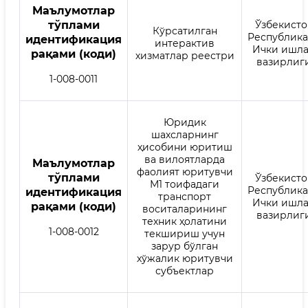
Mаълумотлар
тўплами
Ўзбекисто
Кўрсатилган
Республик
идентификация
интерактив
Ички ишл
рақами (коди)
хизматлар реестри
вазирлиг
1-008-0011
Юридик
шахсларнинг
ҳисобини юритиш
ва вилоятларда
Mаълумотлар
фаолият юритувчи
тўплами
Ўзбекисто
М1 тоифадаги
Республик
идентификация
транспорт
Ички ишл
рақами (коди)
воситаларининг
вазирлиг
техник ҳолатини
1-008-0012
текшириш учун
зарур бўлган
хўжалик юритувчи
субъектлар