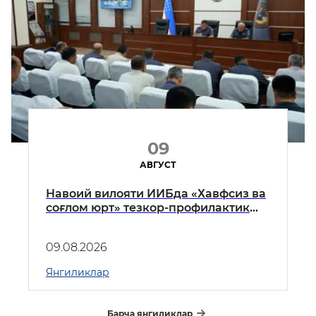
09
АВГУСТ
Навоий вилояти ИИБда «Хавфсиз ва
соғлом юрт» тезкор-профилактик
тадбирлари доирасида амалга
оширилган ишлар сарҳисоб
09.08.2026
қилинди
Янгиликлар
Барча янгиликлар