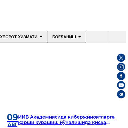
ХБОРОТ ХИЗМАТИ
БОҒЛАНИШ
09
ИИВ Академиясида кибержиноятларга
қарши курашиш йўналишида қисқа
АВГ
муддатли ўқув машғулотлари ташкил