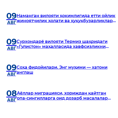
этилди
09
Наманган вилояти ҳокимлигида етти ойлик
жиноятчилик ҳолати ва ҳуқуқбузарликлар
АВГ
профилактикаси масалалари муҳокама
қилинди
09
Сурхондарё вилояти Термиз шаҳридаги
«Гулистон» маҳалласида хавфсизликни
АВГ
таъминлаш борасида амалга оширилган
ишлар ўрганилди
09
Соҳа фидойилари. Энг муҳими — хатони
англаш
АВГ
08
Аёллар миграцияси, хориждан қайтган
опа-сингилларга оид дозарб масалалар
АВГ
таҳлил этилди