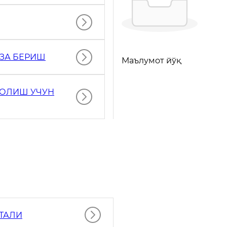
ИЗА БЕРИШ
Маълумот йўқ
 ОЛИШ УЧУН
РТАЛИ