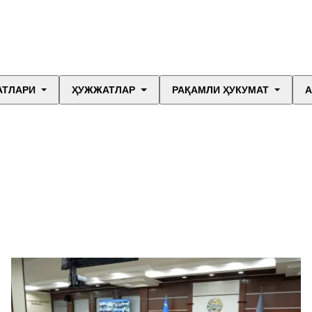
АТЛАРИ
ҲУЖЖАТЛАР
РАҚАМЛИ ҲУКУМАТ
А