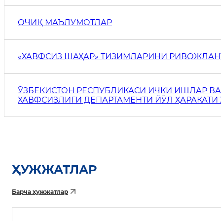
ОЧИҚ МАЪЛУМОТЛАР
«ХАВФСИЗ ШАҲАР» ТИЗИМЛАРИНИ РИВОЖЛА
ЎЗБЕКИСТОН РЕСПУБЛИКАСИ ИЧКИ ИШЛАР В
ХАВФСИЗЛИГИ ДЕПАРТАМЕНТИ ЙЎЛ ҲАРАКАТИ
ХИЗМАТИ
ҲУЖЖАТЛАР
Барча ҳужжатлар