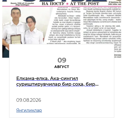
09
АВГУСТ
Елкама-елка. Ака-сингил
суриштирувчилар бир соҳа, бир
йўналиш, бир хил масъулият
09.08.2026
Янгиликлар