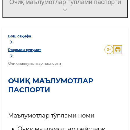
Очиқ маълумотлар тўплами паспорти
Бош саҳифа
0
+
Рақамли ҳукумат
Очиқ маълумотлар паспорти
ОЧИҚ МАЪЛУМОТЛАР
ПАСПОРТИ
Маълумотлар тўплами номи
Очиқ маълумотлар рейстери