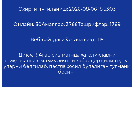
Охирги янгиланиш
:
2026-08-06 15:53:03
Онлайн:
30
Амаллар:
3766
Ташрифлар:
1769
Веб-сайтдаги ўртача вақт:
119
Диққат! Агар сиз матнда хатоликларни
аниқласангиз, маъмуриятни хабардор қилиш учун
уларни белгилаб, пастда ҳосил бўладиган тугмани
босинг