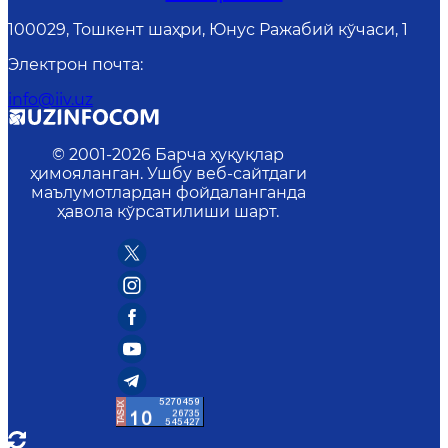
100029, Тошкент шаҳри, Юнус Ражабий кўчаси, 1
Электрон почта
:
info@iiv.uz
© 2001-
2026
Барча ҳуқуқлар
ҳимояланган. Ушбу веб-сайтдаги
маълумотлардан фойдаланганда
ҳавола кўрсатилиши шарт.