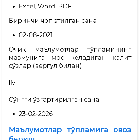
Excel, Word, PDF
Биринчи чоп этилган сана
02-08-2021
Очиқ маълумотлар тўпламининг
мазмунига мос келадиган калит
сўзлар (вергул билан)
iiv
Cўнгги ўзгартирилган сана
23-02-2026
Маълумотлар тўпламига овоз
бериш