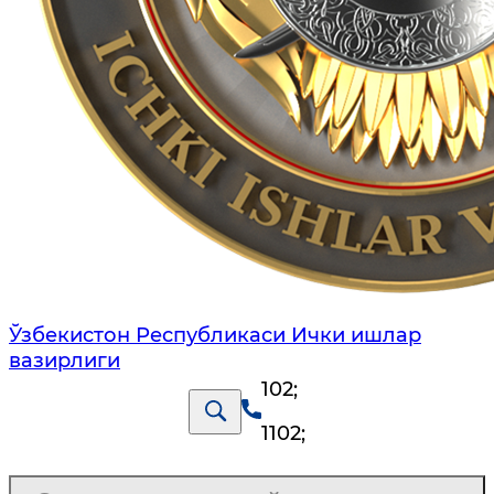
Ўзбекистон Республикаси Ички ишлар
вазирлиги
102
;
1102
;