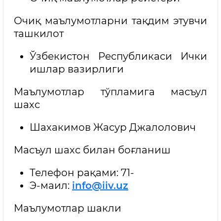
Очиқ маълумотларни тақдим этувчи
ташкилот
Ўзбекистон Республикаси Ички
ишлар вазирлиги
Маълумотлар тўпламига масъул
шахс
Шахакимов Жасур Джалолович
Масъул шахс билан боғланиш
Телефон рақами: 71-
Э-маил:
info@iiv.uz
Маълумотлар шакли